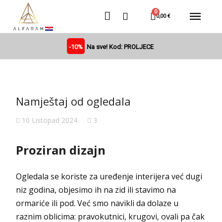
0,00 €
-10%
Na sve! Kod: PROLJECE
Namještaj od ogledala
10 Listopad 2024
3
Proziran dizajn
Ogledala se koriste za uređenje interijera već dugi
niz godina, objesimo ih na zid ili stavimo na
ormariće ili pod. Već smo navikli da dolaze u
raznim oblicima: pravokutnici, krugovi, ovali pa čak