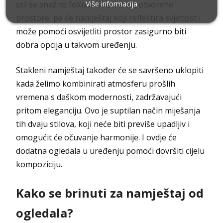
Više informacija
stil se snažno fokusira na velike, otvorene
prostore, pa će namještaj koji reflektira svjetlost i
može pomoći osvijetliti prostor zasigurno biti
dobra opcija u takvom uređenju.
Stakleni namještaj također će se savršeno uklopiti
kada želimo kombinirati atmosferu prošlih
vremena s daškom modernosti, zadržavajući
pritom eleganciju. Ovo je suptilan način miješanja
tih dvaju stilova, koji neće biti previše upadljiv i
omogućit će očuvanje harmonije. I ovdje će
dodatna ogledala u uređenju pomoći dovršiti cijelu
kompoziciju.
Kako se brinuti za namještaj od
ogledala?