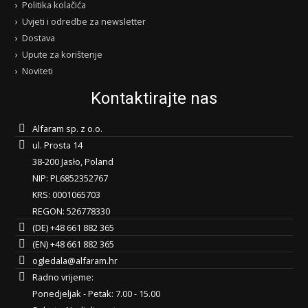
Politika kolačića
Uvjeti i odredbe za newsletter
Dostava
Upute za korištenje
Noviteti
Kontaktirajte nas
Alfaram sp. z o.o.
ul. Prosta 14
38-200 Jasło, Poland
NIP: PL6852352767
KRS: 0001065703
REGON: 526778330
(DE) +48 661 882 365
(EN) +48 661 882 365
ogledala@alfaram.hr
Radno vrijeme:
Ponedjeljak - Petak: 7.00 - 15.00