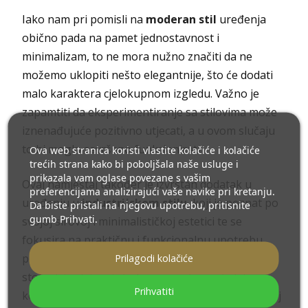
Iako nam pri pomisli na
moderan stil
uređenja
obično pada na pamet jednostavnost i
minimalizam, to ne mora nužno značiti da ne
možemo uklopiti nešto elegantnije, što će dodati
malo karaktera cjelokupnom izgledu. Važno je
zapamtiti da eksperimentiranje sa stilovima može
iznenađujuće pozitivno utjecati, a u ovom slučaju
to bi moglo savršeno funkcionirati.
Ova web stranica koristi vlastite kolačiće i kolačiće
trećih strana kako bi poboljšala naše usluge i
prikazala vam oglase povezane s vašim
Ovaj namještaj također je izvrstan dodatak u
preferencijama analizirajući vaše navike pri kretanju.
uređenju u
industrijskom stilu
, koji je poznat po
Da biste pristali na njegovu upotrebu, pritisnite
gumb Prihvati.
svojoj sirovoj i minimalističkoj estetici te se
fokusira na praktičnu i funkcionalnu upotrebu
prostora i namještaja. Savršeno će se uklopiti
Prilagodi kolačiće
stolić ili toaletni stolić koji je ujedno ogledalo,
Prihvatiti
kombinirajući dekorativnost i funkcionalnost. Ovaj