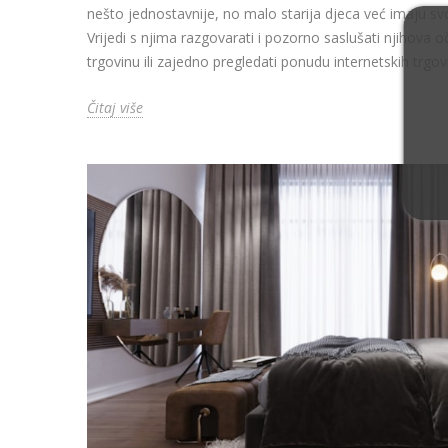
nešto jednostavnije, no malo starija djeca već imaju svoj
Vrijedi s njima razgovarati i pozorno saslušati njihova o
trgovinu ili zajedno pregledati ponudu internetskih trgov
Čitaj više