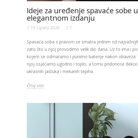
Ideje za uređenje spavaće sobe
elegantnom izdanju
19 Lipanj 2026
1
Spavaća soba s pravom se smatra jednim od najvažniji
zato što u njoj provodimo velik dio dana. Uz to ima i p
kojem se odmaramo i punimo baterije nakon obaveza. Vr
njoj osjećamo ugodno i toplo, a tomu pridonose dekoraci
ukrasnih jastuka i mekanih tepiha.
Čitaj više