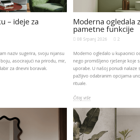
 – ideje za
Moderna ogledala z
pametne funkcije
08 Srpanj 2026
2
m naziv sugerira, svoju nijansu
Moderno ogledalo u kupaonici od
oju, asocirajući na prirodu, mir,
nego promišljeno rješenje koje 
odabir za dnevni boravak.
uporabe. U našoj ponudi nalaze se
pažljivo odabranim opcijama uno
rituale.
Čitaj više