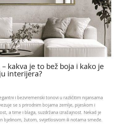
– kakva je to bež boja i kako je
ju interijera?
gantni i bezvremenski tonovi u različitim nijansama
ovezuje se s prirodnim bojama zemlje, pijeskom i
st, a time i blaga, suzdržana izražajnost. Nekad je
žen bjelinom, žutom, svijetlosivom ili notama smeđe.