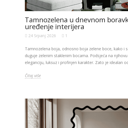
Tamnozelena u dnevnom boravku
uređenje interijera
24 Srpanj 2026
1
Tamnozelena boja, odnosno boja zelene boce, kako i sa
duguje zelenim staklenim bocama. Podsjeća na njihovu b
eleganciju, luksuz i profinjen karakter. Zato je idealan 
Čitaj više