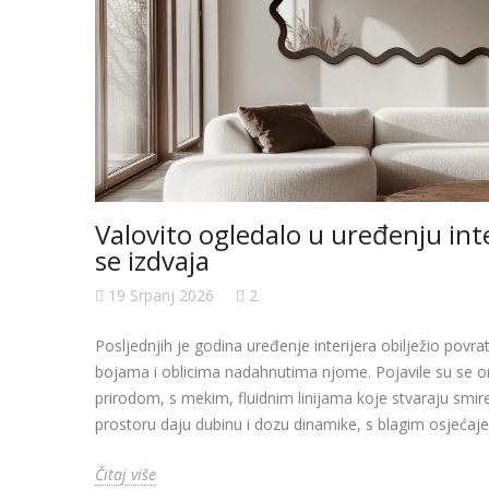
Valovito ogledalo u uređenju inter
se izdvaja
19 Srpanj 2026
2
Posljednjih je godina uređenje interijera obilježio povra
bojama i oblicima nadahnutima njome. Pojavile su se org
prirodom, s mekim, fluidnim linijama koje stvaraju smir
prostoru daju dubinu i dozu dinamike, s blagim osjećaj
Čitaj više