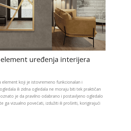
 element uređenja interijera
ju element koji je istovremeno funkcionalan i
gledala ili zidna ogledala ne moraju biti tek praktičan
znato je da pravilno odabrano i postavljeno ogledalo
ga vizualno povećati, izdužiti ili proširiti, korigirajući