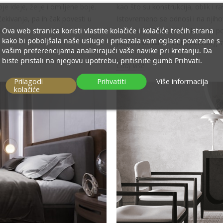
e ideje, želje i omiljene boje.
kao što su konstrukcija, oblik i r
čekivanja, pa ih čak povesti u
Istovremeno se odnosi i na njih
Ova web stranica koristi vlastite kolačiće i kolačiće trećih strana
ina.
dekoracije. Oblici nas okružuju p
kako bi poboljšala naše usluge i prikazala vam oglase povezane s
prepoznatljivi i s matematičkog sta
vašim preferencijama analizirajući vaše navike pri kretanju. Da
biste pristali na njegovu upotrebu, pritisnite gumb Prihvati.
Čitaj više
Prilagodi
Prihvatiti
Više informacija
kolačiće