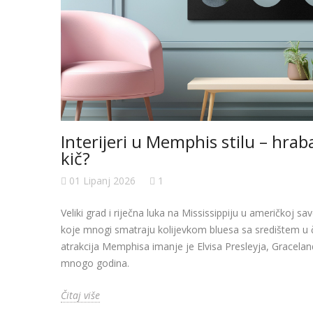
Interijeri u Memphis stilu – hrabar
kič?
01 Lipanj 2026
1
Veliki grad i riječna luka na Mississippiju u američkoj 
koje mnogi smatraju kolijevkom bluesa sa središtem u če
atrakcija Memphisa imanje je Elvisa Presleyja, Gracelan
mnogo godina.
Čitaj više