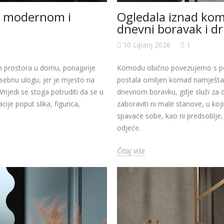
 u modernom i
Ogledala iznad kom
dnevni boravak i dr
10 Lipanj 2026
1
h prostora u domu, ponajprije
Komodu obično povezujemo s pohr
osebnu ulogu, jer je mjesto na
postala omiljen komad namještaj
ijedi se stoga potruditi da se u
dnevnom boravku, gdje služi za do
je poput slika, figurica,
zaboraviti ni male stanove, u k
spavaće sobe, kao ni predsoblje, 
odjeće.
Čitaj više