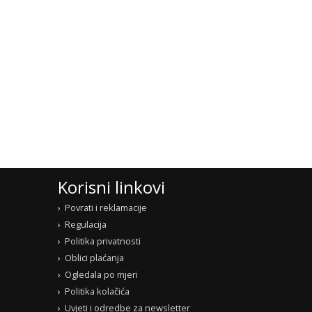
Korisni linkovi
Povrati i reklamacije
Regulacija
Politika privatnosti
Oblici plaćanja
Ogledala po mjeri
Politika kolačića
Uvjeti i odredbe za newsletter