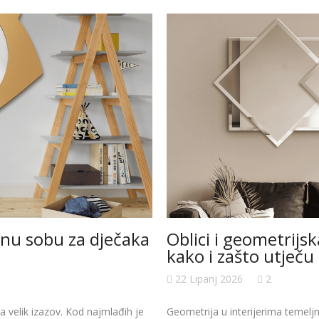
rnu sobu za dječaka
Oblici i geometrijsk
kako i zašto utječu
22 Lipanj 2026
2
a velik izazov. Kod najmlađih je
Geometrija u interijerima temelj