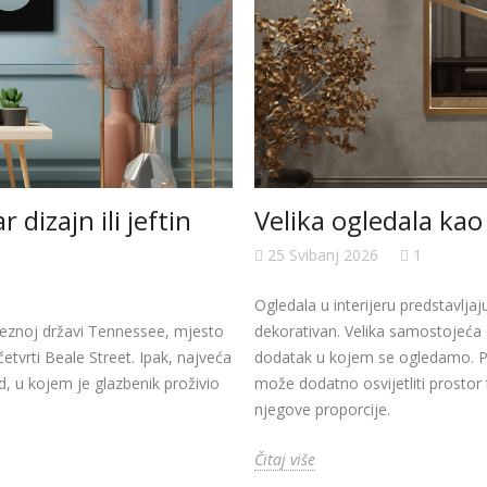
 dizajn ili jeftin
Velika ogledala kao
25 Svibanj 2026
1
Ogledala u interijeru predstavlja
saveznoj državi Tennessee, mjesto
dekorativan. Velika samostojeća o
tvrti Beale Street. Ipak, najveća
dodatak u kojem se ogledamo. Po
d, u kojem je glazbenik proživio
može dodatno osvijetliti prostor te 
njegove proporcije.
Čitaj više