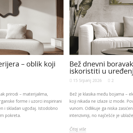
ijera – oblik koji
Bež dnevni boravak 
iskoristiti u uređen
15 Srpanj 2026
2
tak prirodi – materijalima,
Bež je klasika među bojama – ele
anske forme i uzorci inspirirani
koji nikada ne izlaze iz mode. P
en i skladan ugođaj. Istodobno
vunom. Odlikuje ga niska zasićeno
em pokreta.
intenzivniji, no najčešće je ubla
Čitaj više