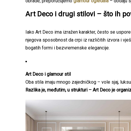
obrade, preporučujemo
glamour ogledala
– dodaju sj
Art Deco i drugi stilovi – što ih po
Iako Art Deco ima izražen karakter, često se uspoređ
njegova sposobnost da crpi iz različitih izvora i vje
bogatih formi i bezvremenske elegancije.
Art Deco i glamour stil
Oba stila imaju mnogo zajedničkog – vole sjaj, luksuzn
Razlika je, međutim, u strukturi – Art Deco je organi