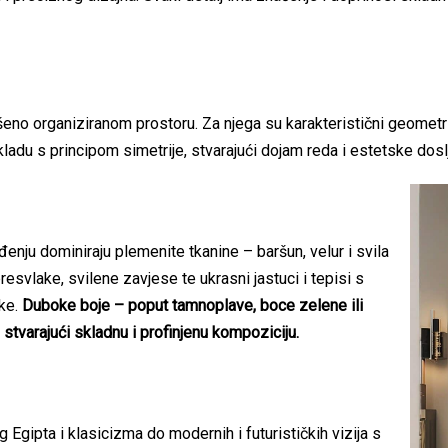
eno organiziranom prostoru. Za njega su karakteristični geometrij
ladu s principom simetrije, stvarajući dojam reda i estetske dosl
eđenju dominiraju plemenite tkanine – baršun, velur i svila
esvlake, svilene zavjese te ukrasni jastuci i tepisi s
ike.
Duboke boje – poput tamnoplave, boce zelene ili
stvarajući skladnu i profinjenu kompoziciju.
g Egipta i klasicizma do modernih i futurističkih vizija s