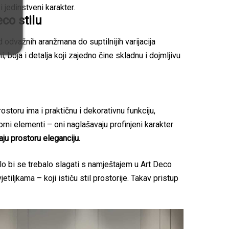
i jedinstveni karakter.
eco stilu
 odvažnih aranžmana do suptilnijih varijacija
, boja i detalja koji zajedno čine skladnu i dojmljivu
storu ima i praktičnu i dekorativnu funkciju,
rni elementi – oni naglašavaju profinjeni karakter
aju prostoru eleganciju.
o bi se trebalo slagati s namještajem u Art Deco
tiljkama – koji ističu stil prostorije. Takav pristup