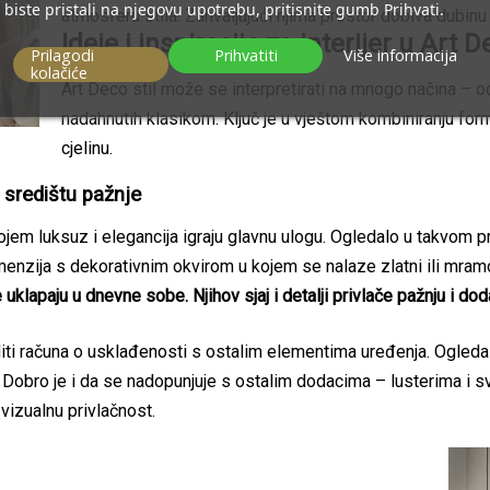
biste pristali na njegovu upotrebu, pritisnite gumb Prihvati.
atmosferu stila. Zahvaljujući njima prostor dobiva dubinu 
Ideje i inspiracije za interijer u Art D
Prilagodi
Prihvatiti
Više informacija
kolačiće
Art Deco stil može se interpretirati na mnogo načina – od
nadahnutih klasikom. Ključ je u vještom kombiniranju formi
cjelinu.
 središtu pažnje
jem luksuz i elegancija igraju glavnu ulogu. Ogledalo u takvom pro
imenzija s dekorativnim okvirom u kojem se nalaze zlatni ili mramo
klapaju u dnevne sobe. Njihov sjaj i detalji privlače pažnju i dod
ti računa o usklađenosti s ostalim elementima uređenja. Ogledal
 Dobro je i da se nadopunjuje s ostalim dodacima – lusterima i svje
vizualnu privlačnost.