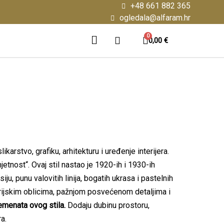
+48 661 882 365
ogledala@alfaram.hr
0,00 €
karstvo, grafiku, arhitekturu i uređenje interijera.
etnost“. Ovaj stil nastao je 1920-ih i 1930-ih
, punu valovitih linija, bogatih ukrasa i pastelnih
rijskim oblicima, pažnjom posvećenom detaljima i
emenata ovog stila.
Dodaju dubinu prostoru,
a.