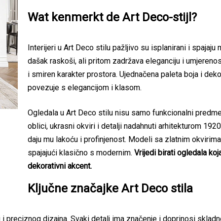
Wat kenmerkt de Art Deco-stijl?
Interijeri u Art Deco stilu pažljivo su isplanirani i spaja
dašak raskoši, ali pritom zadržava eleganciju i umjerenos
i smiren karakter prostora. Ujednačena paleta boja i deko
povezuje s elegancijom i klasom.
Ogledala u Art Deco stilu nisu samo funkcionalni predmeti
oblici, ukrasni okviri i detalji nadahnuti arhitekturom 192
daju mu lakoću i profinjenost. Modeli sa zlatnim okvirima
spajajući klasično s modernim.
Vrijedi birati ogledala k
dekorativni akcent.
Ključne značajke Art Deco stila
preciznog dizajna. Svaki detalj ima značenje i doprinosi skladnoj, 