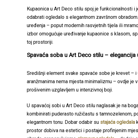
Kupaonica u Art Deco stilu spoj je funkcionalnosti i 
odabrati ogledalo s elegantnom završnom obradom.
uređenja – poput modernih rasvjetnih tijela ili mramo
izbor omogućuje uređivanje kupaonice s klasom, spa
toj prostoriji.
Spavaća soba u Art Deco stilu – elegancija
Središnji element svake spavaće sobe je krevet – i u
aranžmanima nema mjesta minimalizmu – ovdje je va
prošivenim uzglavljem u intenzivnoj boji.
U spavaćoj sobi u Art Deco stilu naglasak je na bog
kombinirati puderasto ružičastu s tamnozelenom, po
elegantnom tonu. Dobar odabir su
stajaća ogledala
k
prostor dobiva na estetici i postaje profinjenim mjes