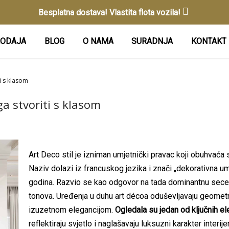
Besplatna dostava! Vlastita flota vozila!
ODAJA
BLOG
O NAMA
SURADNJA
KONTAKT
i s klasom
ga stvoriti s klasom
Art Deco stil je izniman umjetnički pravac koji obuhvaća sli
Naziv dolazi iz francuskog jezika i znači „dekorativna umj
godina. Razvio se kao odgovor na tada dominantnu secesiju
tonova. Uređenja u duhu art décoa oduševljavaju geomet
izuzetnom elegancijom.
Ogledala su jedan od ključnih el
reflektiraju svjetlo i naglašavaju luksuzni karakter interijer