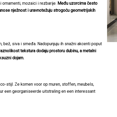
i ornamenti, mozaici i rezbarije.
Među uzorcima često
ji unose nježnost i uravnotežuju strogoću geometrijskih
m, bež, siva i smeđa. Nadopunjuju ih snažni akcenti poput
 raznolikost tekstura dodaju prostoru dubinu, a metalni
uksuzni dojam.
co-stijl. Ze komen voor op muren, stoffen, meubels,
ieur een georganiseerde uitstraling en een interessant