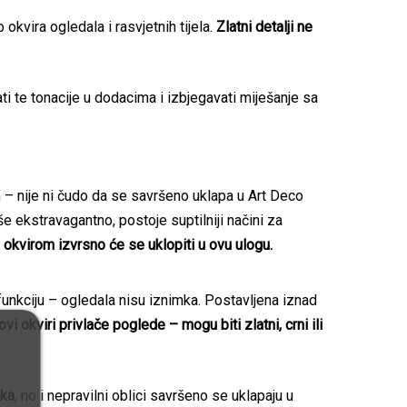
kvira ogledala i rasvjetnih tijela.
Zlatni detalji ne
ati te tonacije u dodacima i izbjegavati miješanje sa
– nije ni čudo da se savršeno uklapa u Art Deco
še ekstravagantno, postoje suptilniji načini za
kvirom izvrsno će se uklopiti u ovu ulogu.
funkciju – ogledala nisu iznimka. Postavljena iznad
ovi okviri privlače poglede – mogu biti zlatni, crni ili
ika
, no i nepravilni oblici savršeno se uklapaju u