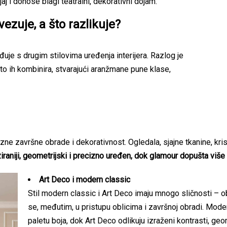
aj i donose blagi teatralni, dekorativni dojam.
vezuje, a što razlikuje?
uje s drugim stilovima uređenja interijera. Razlog je
što ih kombinira, stvarajući aranžmane pune klase,
e završne obrade i dekorativnost. Ogledala, sjajne tkanine, kristaln
ziraniji, geometrijski i precizno uređen, dok glamour dopušta više
Art Deco i modern classic
Stil modern classic i Art Deco imaju mnogo sličnosti – o
se, međutim, u pristupu oblicima i završnoj obradi. Moder
paletu boja, dok Art Deco odlikuju izraženi kontrasti, geomet