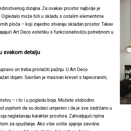
jedinstvenog dizajna. Za ovakav prostor najbolje je
 Ogledalo može biti u skladu s ostalim elementima
rnih ploča – koji zajedno stvaraju skladan prostor. Takav
jajući Art Deco estetiku s funkcionalnošću potrebnom u
 u svakom detalju
pravo on treba privlačiti pažnju. U Art Deco
žan dojam. Savršen je masivan krevet s tapeciranim,
atstvu – i to i u pogledu boja. Možete slobodno
d uvjetom da su dodaci umjereni i da je sve zadržano u
oja naglašavaju karakter prostora. Zahvaljujući njima
tom za opuštanje. Ako više volite sjajnije završne