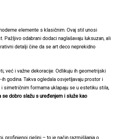
ju moderne elemente s klasičnim. Ovaj stil unosi
t. Pažljivo odabrani dodaci naglašavaju luksuzan, ali
rativni detalji čine da se art deco neprekidno
, već i važne dekoracije. Odlikuju ih geometrijski
0-ih godina. Takva ogledala osvjetljavaju prostor i
 i simetričnim formama uklapaju se u estetiku stila,
oja se dobro slažu s uređenjem i služe kao
profinjenoj cjelini – to je način razmišljanja o