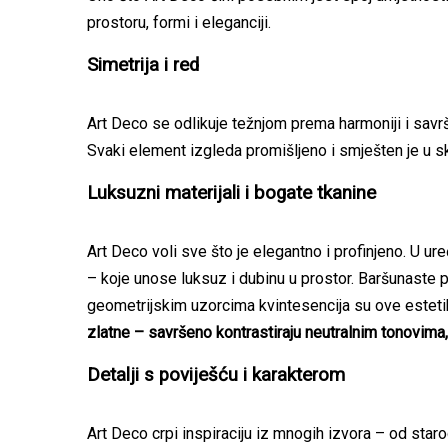
prostoru, formi i eleganciji.
Simetrija i red
Art Deco se odlikuje težnjom prema harmoniji i savrš
Svaki element izgleda promišljeno i smješten je u sk
Luksuzni materijali i bogate tkanine
Art Deco voli sve što je elegantno i profinjeno. U ur
– koje unose luksuz i dubinu u prostor. Baršunaste pr
geometrijskim uzorcima kvintesencija su ove estet
zlatne – savršeno kontrastiraju neutralnim tonovima, 
Detalji s poviješću i karakterom
Art Deco crpi inspiraciju iz mnogih izvora – od staro