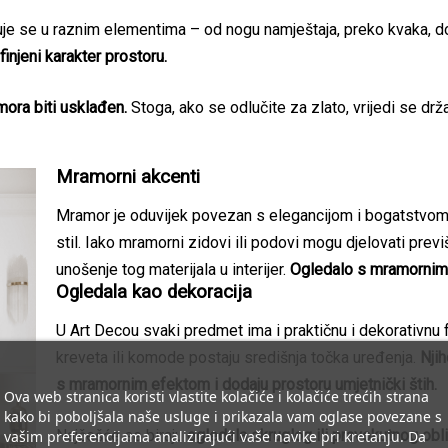
uje se u raznim elementima – od nogu namještaja, preko kvaka, do o
finjeni karakter prostoru.
mora biti usklađen.
Stoga, ako se odlučite za zlato, vrijedi se drž
Mramorni akcenti
Mramor je oduvijek povezan s elegancijom i bogatstvom 
stil. Iako mramorni zidovi ili podovi mogu djelovati previ
unošenje tog materijala u interijer.
Ogledalo s mramornim o
Ogledala kao dekoracija
U Art Decou svaki predmet ima i praktičnu i dekorativnu 
kreveta ili komode postaju središnja točka uređenja.
Njih
s mramornim efektom i dodaju prostoru umjetnički štih.
Ova web stranica koristi vlastite kolačiće i kolačiće trećih strana
kako bi poboljšala naše usluge i prikazala vam oglase povezane s
Najčešće se biraju
ogledala okruglog ili pravokutnog obl
vašim preferencijama analizirajući vaše navike pri kretanju. Da