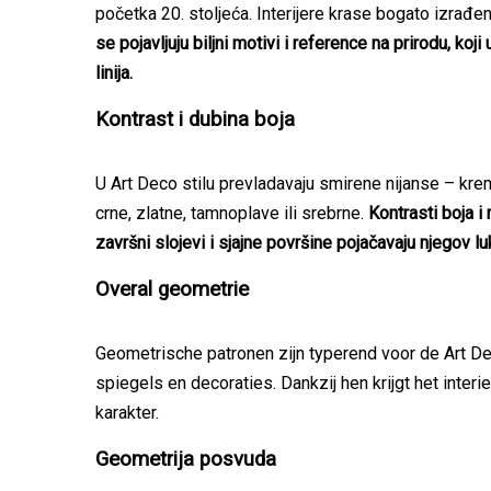
početka 20. stoljeća. Interijere krase bogato izrađen
se pojavljuju biljni motivi i reference na prirodu, ko
linija.
Kontrast i dubina boja
U Art Deco stilu prevladavaju smirene nijanse – kre
crne, zlatne, tamnoplave ili srebrne.
Kontrasti boja i
završni slojevi i sjajne površine pojačavaju njegov l
Overal geometrie
Geometrische patronen zijn typerend voor de Art De
spiegels en decoraties. Dankzij hen krijgt het inter
karakter.
Geometrija posvuda