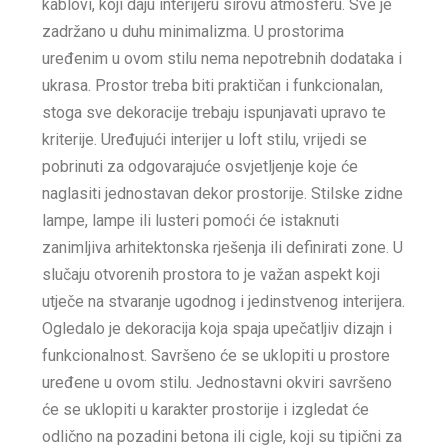
kablovi, koji daju interijeru sirovu atmosferu. Sve je
zadržano u duhu minimalizma. U prostorima
uređenim u ovom stilu nema nepotrebnih dodataka i
ukrasa. Prostor treba biti praktičan i funkcionalan,
stoga sve dekoracije trebaju ispunjavati upravo te
kriterije. Uređujući interijer u loft stilu, vrijedi se
pobrinuti za odgovarajuće osvjetljenje koje će
naglasiti jednostavan dekor prostorije. Stilske zidne
lampe, lampe ili lusteri pomoći će istaknuti
zanimljiva arhitektonska rješenja ili definirati zone. U
slučaju otvorenih prostora to je važan aspekt koji
utječe na stvaranje ugodnog i jedinstvenog interijera.
Ogledalo je dekoracija koja spaja upečatljiv dizajn i
funkcionalnost. Savršeno će se uklopiti u prostore
uređene u ovom stilu. Jednostavni okviri savršeno
će se uklopiti u karakter prostorije i izgledat će
odlično na pozadini betona ili cigle, koji su tipični za