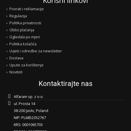
Korisni linkovi
Povrati i reklamacije
Regulacija
Politika privatnosti
Oblici plaćanja
Ogledala po mjeri
Politika kolačića
Uvjeti i odredbe za newsletter
Dostava
Upute za korištenje
Noviteti
Kontaktirajte nas
Alfaram sp. z o.o.
ul. Prosta 14
38-200 Jasło, Poland
NIP: PL6852352767
KRS: 0001065703