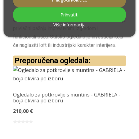
ogledala odlično će se uskladiti s elegantnim
namještajem, često stiliziranim na vintage. Mali broj
Prihvatiti
dodataka i ukrasa znači da neophodni dodaci trebaju
Više informacija
privlačiti pažnju impresivnim izgledom i
funkcionalnošću. Stilsko ogledalo je investicija koja
će naglasiti loft ili industrijski karakter interijera.
Preporučena ogledala:
Ogledalo za potkrovlje s muntins - GABRIELA -
Ukr
boja okvira po izboru
boja
210,00 €
200,