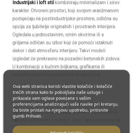
Industrijski i loft stil
kombiniraju minimalizam i sirov
karakter. Otvoreni prostori, koji svojom aranžmanom
podsjećaju na postindustrijske prostore, odlična su
opcija za ljubitelje originalnih i prostranih interijera.
Ogledala u jednostavnim, crnim okvirima ili s
griljama odličan su izbor koji će pomoći istaknuti
dekor i dati atmosferu interijeru. Takvi modeli
izgledat će prekrasno na pozadini betonskih zidova.
U kombinaciji s kućnim biljkama, grafikama ili
slikama stvorit će jedinstvene kompozicije.
Ova web stranica koristi vlastite kolačiće i kolačiće
trećih strana kako bi poboljšala naše usluge i
prikazala vam oglase povezane s vašim
preferencijama analizirajući vaše navike pri kretanju.
Model s griljama svojim dizajnom može podsjećati
Da biste pristali na njegovu upotrebu, pritisnite
na prozore koji su vrlo često u ovakvim prostorima,
gumb Prihvati.
također održavani u sličnom stilu. Takva kombinacija
utjecat će na usklađenost interijera. Elegantni okvir
Prilagodi kolačiće