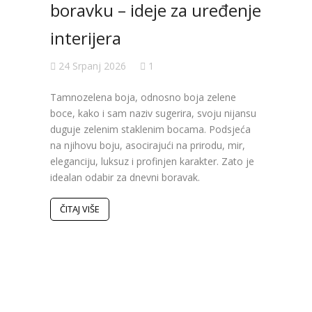
boravku – ideje za uređenje
interijera
24 Srpanj 2026
1
Val
Tamnozelena boja, odnosno boja zelene
ure
boce, kako i sam naziv sugerira, svoju nijansu
duguje zelenim staklenim bocama. Podsjeća
koji
na njihovu boju, asocirajući na prirodu, mir,
eleganciju, luksuz i profinjen karakter. Zato je
19 S
idealan odabir za dnevni boravak.
Poslje
ČITAJ VIŠE
obilje
bojama
Pojavi
inspir
koje s
Istodo