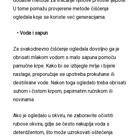
dodatne metode za vraćanje njihove prvotne ljepote.
U tome pomažu provjerene metode čišćenja
ogledala koje se koriste već generacijama.
• Voda i sapun
Za svakodnevno čišćenje ogledala dovoljno ga je
obrisati mlakom vodom s malo sapuna pomoću
pamučne krpe. Kako bi se izbjegle mrlje i bijele
naslage, preporučuje se upotreba prokuhane ili
destilirane vode. Nakon toga ogledalo treba obrisati
suhom i čistom krpom, papirnatim ručnikom ili
novinama.
Ako je ogledalo u okviru, ne zaboravite očistiti
rubove okvira, gdje se često nakuplja voda s
deterdžentom, što može uzrokovati oštećenja.