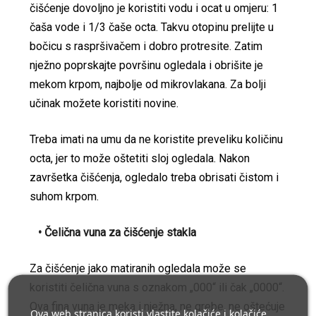
čišćenje dovoljno je koristiti vodu i ocat u omjeru: 1
čaša vode i 1/3 čaše octa. Takvu otopinu prelijte u
bočicu s raspršivačem i dobro protresite. Zatim
nježno poprskajte površinu ogledala i obrišite je
mekom krpom, najbolje od mikrovlakana. Za bolji
učinak možete koristiti novine.
Treba imati na umu da ne koristite preveliku količinu
octa, jer to može oštetiti sloj ogledala. Nakon
završetka čišćenja, ogledalo treba obrisati čistom i
suhom krpom.
• Čelična vuna za čišćenje stakla
Za čišćenje jako matiranih ogledala može se
koristiti čelična vuna s oznakom „000“ ili čak „0000“.
Ova fina vuna je meka i nježna, ne grebe, ne oštećuje
Ova web stranica koristi vlastite kolačiće i kolačiće