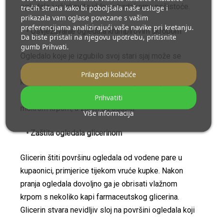
ogledalo i učinkovito uklanja tvrdokorne nečistoće.
trećih strana kako bi poboljšala naše usluge i
prikazala vam oglase povezane s vašim
preferencijama analizirajući vaše navike pri kretanju.
• Osvježavanje ogledala krumpirovim škrobom
Da biste pristali na njegovu upotrebu, pritisnite
gumb Prihvati.
Ogledalo koje je izgubilo svoj stari sjaj može se
očistiti mekanom vodom s dodatkom male količine
Prilagodi kolačiće
krumpirovog škroba. Nakon takvog čišćenja
ogledalo je potrebno ponovno prebrisati čistom
Prihvatiti
mokrom krpom, a zatim ga osušiti.
Više informacija
• Zaštita ogledala glicerinom
Glicerin štiti površinu ogledala od vodene pare u
kupaonici, primjerice tijekom vruće kupke. Nakon
pranja ogledala dovoljno ga je obrisati vlažnom
krpom s nekoliko kapi farmaceutskog glicerina.
Glicerin stvara nevidljiv sloj na površini ogledala koji