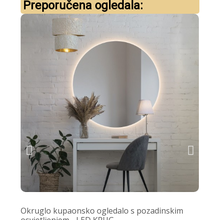
Preporučena ogledala:
Okruglo kupaonsko ogledalo s pozadinskim
Okru