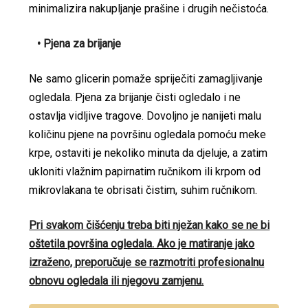
minimalizira nakupljanje prašine i drugih nečistoća.
• Pjena za brijanje
Ne samo glicerin pomaže spriječiti zamagljivanje
ogledala. Pjena za brijanje čisti ogledalo i ne
ostavlja vidljive tragove. Dovoljno je nanijeti malu
količinu pjene na površinu ogledala pomoću meke
krpe, ostaviti je nekoliko minuta da djeluje, a zatim
ukloniti vlažnim papirnatim ručnikom ili krpom od
mikrovlakana te obrisati čistim, suhim ručnikom.
Pri svakom čišćenju treba biti nježan kako se ne bi
oštetila površina ogledala. Ako je matiranje jako
izraženo, preporučuje se razmotriti profesionalnu
obnovu ogledala ili njegovu zamjenu.