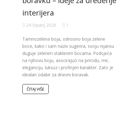
boravku – ideje za uređenje
ure
interijera
koji
24 Srpanj 2026
1
19 S
Tamnozelena boja, odnosno boja zelene
Poslje
boce, kako i sam naziv sugerira, svoju nijansu
obilje
duguje zelenim staklenim bocama. Podsjeća
bojama
na njihovu boju, asocirajući na prirodu, mir,
Pojavi
eleganciju, luksuz i profinjen karakter. Zato je
inspir
idealan odabir za dnevni boravak.
koje s
Istodo
dinami
ČITAJ VIŠE
ČITAJ