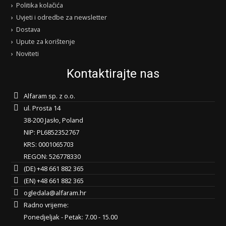
Politika kolačića
Uvjeti i odredbe za newsletter
Dostava
Upute za korištenje
Noviteti
Kontaktirajte nas
Alfaram sp. z o.o.
ul. Prosta 14
38-200 Jasło, Poland
NIP: PL6852352767
KRS: 0001065703
REGON: 526778330
(DE) +48 661 882 365
(EN) +48 661 882 365
ogledala@alfaram.hr
Radno vrijeme:
Ponedjeljak - Petak: 7.00 - 15.00