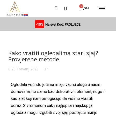
0,00 €
-10%
Na sve! Kod: PROLJECE
Kako vratiti ogledalima stari sjaj?
Provjerene metode
20 Travanj 2025
1
Ogledala već stoljećima imaju važnu ulogu u našim
domovima, ne samo kao dekorativni element, nego i
kao alat koji nam omogućuje da vidimo vlastiti
odraz. S vremenom čak i najljepša i najskuplja
ogledala mogu izgubiti svoj sjaj, postajući manje