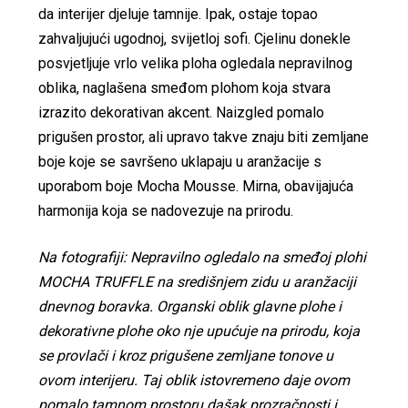
da interijer djeluje tamnije. Ipak, ostaje topao
zahvaljujući ugodnoj, svijetloj sofi. Cjelinu donekle
posvjetljuje vrlo velika ploha ogledala nepravilnog
oblika, naglašena smeđom plohom koja stvara
izrazito dekorativan akcent. Naizgled pomalo
prigušen prostor, ali upravo takve znaju biti zemljane
boje koje se savršeno uklapaju u aranžacije s
uporabom boje Mocha Mousse. Mirna, obavijajuća
harmonija koja se nadovezuje na prirodu.
Na fotografiji: Nepravilno ogledalo na smeđoj plohi
MOCHA TRUFFLE na središnjem zidu u aranžaciji
dnevnog boravka. Organski oblik glavne plohe i
dekorativne plohe oko nje upućuje na prirodu, koja
se provlači i kroz prigušene zemljane tonove u
ovom interijeru. Taj oblik istovremeno daje ovom
pomalo tamnom prostoru dašak prozračnosti i