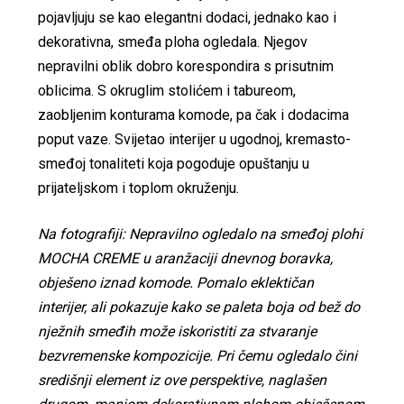
pojavljuju se kao elegantni dodaci, jednako kao i
dekorativna, smeđa ploha ogledala. Njegov
nepravilni oblik dobro korespondira s prisutnim
oblicima. S okruglim stolićem i tabureom,
zaobljenim konturama komode, pa čak i dodacima
poput vaze. Svijetao interijer u ugodnoj, kremasto-
smeđoj tonaliteti koja pogoduje opuštanju u
prijateljskom i toplom okruženju.
Na fotografiji: Nepravilno ogledalo na smeđoj plohi
MOCHA CREME u aranžaciji dnevnog boravka,
obješeno iznad komode. Pomalo eklektičan
interijer, ali pokazuje kako se paleta boja od bež do
nježnih smeđih može iskoristiti za stvaranje
bezvremenske kompozicije. Pri čemu ogledalo čini
središnji element iz ove perspektive, naglašen