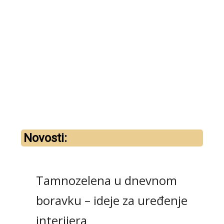
Nepr
MOC
130,
Novosti:
Tamnozelena u dnevnom
boravku – ideje za uređenje
interijera