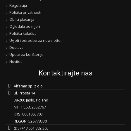
Regulacija
Politika privatnosti
Oblici plaćanja
Ogledala po mjeri
Politika kolačića
Uvjeti i odredbe za newsletter
Dostava
Upute za korištenje
Noviteti
Kontaktirajte nas
Alfaram sp. z o.o.
ul. Prosta 14
38-200 Jasło, Poland
NIP: PL6852352767
KRS: 0001065703
REGON: 526778330
(DE) +48 661 882 365