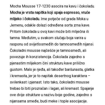
Mocha Mousse 17-1230 asocira na kavu i čokoladu.
Mocha je vrsta napitka koji spaja espresso, vruće
mlijeko i čokoladu.
Ime potječe od grada Moka u
Jemenu, odakle dolazi određena sorta zrna kave.
Pritom čokolada u ovoj kavi može biti mliječna ili
tamna. Međutim, u svakom slučaju boja varira u
rasponu od svijetlosmeđih do tamnosmeđih nijansi.
Čokoladni mousse najčešće je tamnosmeđi, ali
povezuje ih konzistencija. Čokolada zajedno s
pjenastim mlijekom čini strukturu kave prilično
gustom. Malo je rjeđa, ali također baršunasta, glatka
i kremasta, jer je to napitak desertnog karaktera –
svilenkast i pjenast. Isto tako, čokoladni mousse
trebao bi biti prozračan i lagan, ali kremast. Spajanje
ove dvije strukture u nazivu boje godine, zajedno s
nijansama smeđe, budi meke i tople asocijacije.