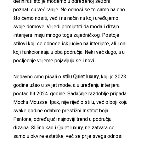
definirati što je moderno u određenoj sezoni
poznati su već ranije. Ne odnosi se to samo na ono
što ćemo nositi, već i na način na koji uređujemo
svoje domove. Vrijedi primijetiti da moda i dizajn
interijera imaju mnogo toga zajedničkog. Postoje
stilovi koji se odnose isključivo na interijere, ali i oni
koji funkcioniraju u oba područja. Neki već dugo, a u
posljednje vrijeme pojavljuju se i novi.
Nedavno smo pisali o
stilu Quiet luxury
, koji je 2023.
godine ušao u svijet mode, a u uređenju interijera
postao hit 2024. godine. Sadašnje razdoblje pripada
Mocha Mousse. Ipak, nije riječ o stilu, već o boji koju
svake godine odabire prestižni Institut boja
Pantone, određujući najnoviji trend u području
dizajna. Slično kao i Quiet luxury, ne zatvara se
samo u okvire estetike, već se prije svega odnosi