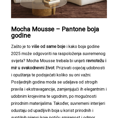
Mocha Mousse – Pantone boja
godine
Zašto je to
više od same boje
i kako boja godine
2025 može odgovoriti na raspoloženja suvremenog
svijeta? Mocha Mousse trebala bi unijeti
ravnotežu i
mir u svakodnevni život
. Prizivati osjećaj udobnosti
i opuštanja te podsjećati koliko su oni važni.
Posljednjih godina moda se udaljava od strogih
pravila i ekstravagancije, zamjenjujući ih elegantnim i
udobnim krojevima te ugodnim, po mogućnosti
prirodnim materijalima. Također, suvremeni interijeri
odustaju od upadljivih boja u korist prirodnih i
suptilnih nijansi koje potiču smirenost i odmor.