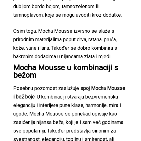
dubljom bordo bojom, tamnozelenom ili
tamnoplavom, koje se mogu uvoditi kroz dodatke.
Osim toga, Mocha Mousse izvrsno se slaže s
prirodnim materijalima poput drva, ratana, pruća,
kože, vune i lana. Također se dobro kombinira s
bakrenim dodacima u nijansama zlata i mjedi.
Mocha Mousse u kombinaciji s
bežom
Posebnu pozornost zaslužuje
spoj Mocha Mousse
i bež boje
. U kombinaciji stvaraju bezvremensku
eleganciju i interijere pune klase, harmonije, mira i
ugode. Mocha Mousse se ponekad opisuje kao
zasićenija nijansa beža, koji je i sam već godinama
sve popularniji. Također predstavlja sinonim za
svestranost, eleganciju, toplinu i smirenost, ali