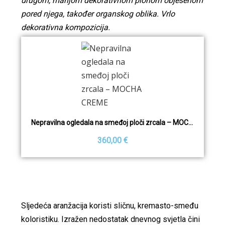
drugom, manjom dekorativnom plohom obješenom
pored njega, također organskog oblika. Vrlo
dekorativna kompozicija.
Nepravilna ogledala na smeđoj ploči zrcala – MOCHA CREME
360,00 €
Sljedeća aranžacija koristi sličnu, kremasto-smeđu
koloristiku. Izražen nedostatak dnevnog svjetla čini