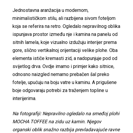
Jednostavna aranžacija u modernom,
minimalističkom stilu, ali razbijena sivom foteljom
koja se referira na retro. Ogledalo nepravilnog oblika
ispunjava prostor između nje i kamina na panelu od
sitnih lamela, koje vizualno izdužuju interijer prema
gore, slično vertikalnoj orijentaciji velike plohe. Oba
elementa ističe kremasti zid, a nadopunjuje pod od
svijetlog drva. Ovdje imamo i primjer kako sitnice,
odnosno naizgled nemarno prebačen šal preko
fotelje, upućuju na boju vatre u kaminu. A prigušene
boje odgovaraju potrebi za traženjem topline u
interijerima.
Na fotografiji: Nepravilno ogledalo na smeđoj plohi
MOCHA TOFFEE na zidu uz kamin. Njegov
organski oblik snažno razbija prevladavajuće ravne