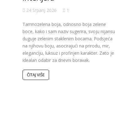
24 Srpanj 2026
1
Val
Tamnozelena boja, odnosno boja zelene
ure
boce, kako i sam naziv sugerira, svoju nijansu
duguje zelenim staklenim bocama. Podsjeća
koji
na njihovu boju, asocirajući na prirodu, mir,
eleganciju, luksuz i profinjen karakter. Zato je
19 S
idealan odabir za dnevni boravak.
Poslje
ČITAJ VIŠE
obilje
bojama
Pojavi
inspir
koje s
Istodo
dinami
ČITAJ