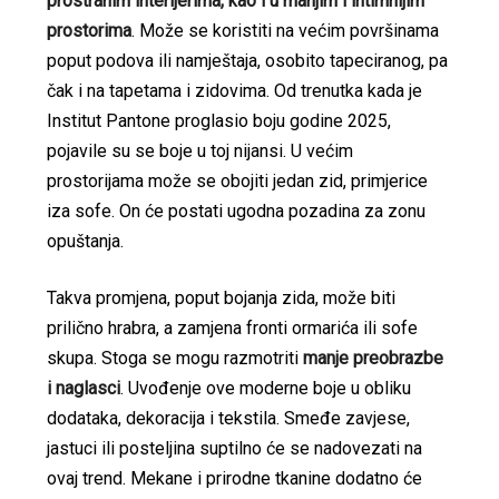
prostranim interijerima, kao i u manjim i intimnijim
prostorima
. Može se koristiti na većim površinama
poput podova ili namještaja, osobito tapeciranog, pa
čak i na tapetama i zidovima. Od trenutka kada je
Institut Pantone proglasio boju godine 2025,
pojavile su se boje u toj nijansi. U većim
prostorijama može se obojiti jedan zid, primjerice
iza sofe. On će postati ugodna pozadina za zonu
opuštanja.
Takva promjena, poput bojanja zida, može biti
prilično hrabra, a zamjena fronti ormarića ili sofe
skupa. Stoga se mogu razmotriti
manje preobrazbe
i naglasci
. Uvođenje ove moderne boje u obliku
dodataka, dekoracija i tekstila. Smeđe zavjese,
jastuci ili posteljina suptilno će se nadovezati na
ovaj trend. Mekane i prirodne tkanine dodatno će