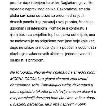
prostor daje interijeru karakter. Naglašava ga veliko
ogledalo nepravilnog oblika. Dekorativna, smeđa
ploha savršeno se slaže sa zidom od svijetlih
drvenih panela, koji zatvaraju ovaj prostor, čineći ga
ugodnim i prijateljskim. Pomalo je u kontrastu s
njom, kao i sa svijetlim tepihom, siva sofa. Ipak, ona
se nadovezuje na prigušene zemljane boje koje već
dugo ne izlaze iz mode. Cjelina potiče na udobnost i
slavljenje svakodnevnih užitaka u jednostavnosti i
bliskosti s prirodom.
Na fotografiji: Nepravilno ogledalo na smeđoj plohi
MOCHA COCOA kao glavni element zida iznad
dominantne sofe. Zahvaljujući većoj, dekorativnoj
plohi, ogledalo također predstavlja snažan akcent u
ovoj aranžaciji dnevnog boravka i ima važnu ulogu
u njezinoj percepciji. Iako ima nepravilni oblik,