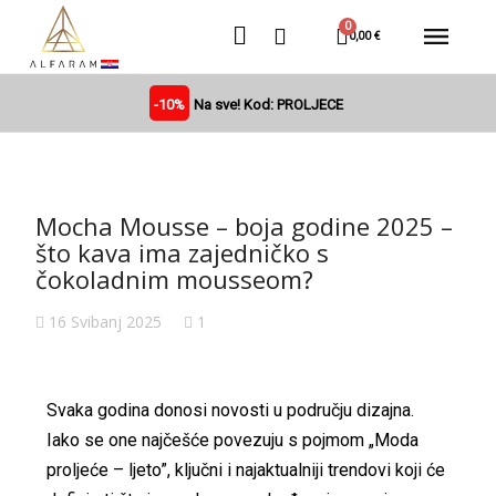
0,00 €
-10%
Na sve! Kod: PROLJECE
Mocha Mousse – boja godine 2025 –
što kava ima zajedničko s
čokoladnim mousseom?
16 Svibanj 2025
1
Svaka godina donosi novosti u području dizajna.
Iako se one najčešće povezuju s pojmom „Moda
proljeće – ljeto”, ključni i najaktualniji trendovi koji će