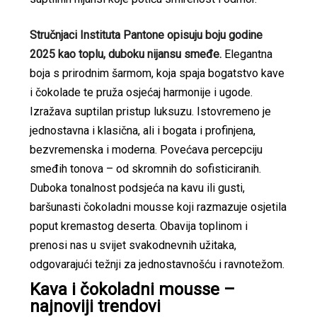
Stručnjaci Instituta Pantone opisuju boju godine
2025 kao toplu, duboku nijansu smeđe.
Elegantna
boja s prirodnim šarmom, koja spaja bogatstvo kave
i čokolade te pruža osjećaj harmonije i ugode.
Izražava suptilan pristup luksuzu. Istovremeno je
jednostavna i klasična, ali i bogata i profinjena,
bezvremenska i moderna. Povećava percepciju
smeđih tonova – od skromnih do sofisticiranih.
Duboka tonalnost podsjeća na kavu ili gusti,
baršunasti čokoladni mousse koji razmazuje osjetila
poput kremastog deserta. Obavija toplinom i
prenosi nas u svijet svakodnevnih užitaka,
odgovarajući težnji za jednostavnošću i ravnotežom.
Kava i čokoladni mousse –
najnoviji trendovi