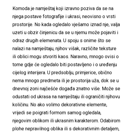
Komoda je namještaj koji izravno poziva da se na
njega postave fotografije i ukrasi, neovisno o vrsti
prostorije. No kada ogledalo vješamo iznad nje, valja
uzeti u obzir činjenicu da se u njemu može pojaviti i
odraz drugih elemenata. U spoju s onime što se
nalazi na namještaju, njihov višak, različite teksture
ili oblici mogu stvoriti kaos. Naravno, mnogo ovisi o
tome gdje će ogledalo biti postavljeno i o uređenju
cijelog interijera. U predsoblju, primjerice, obično
nema mnogo predmeta ili je prostorija uža, dok se u
dnevnoj zoni najčešće događa znatno više. Može se
odustati od ukrasa na namještaju ili ograničiti njihovu
količinu. No ako volimo dekorativne elemente,
vrijedi se poigrati formom samog ogledala,
njegovim oblikom ili ukrasnim karakterom. Odabirom
plohe nepravilnog oblika ili s dekorativnim detaljem,