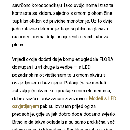
savršeno korespondiraju. Iako ovdje nema izrazita
kontrasta sa zidom, zajedno s crnom plohom čine
suptilan otklon od prividne monotonije. Uz to dvije
jednostavne dekoracije, koje suptilno naglašava
raspored prema dolje usmjerenih desnih rubova
ploha.
Vrijedi ovdje dodati da je komplet ogledala FLORA
dostupan i u tri druge izvedbe — s LED
pozadinskim osvjetljenjem te u crnom okviru s
osvjetljenjem i bez njega. Potonji će se modeli,
zahvaljujući okviru koji pristaje crnim elementima,
dobro snaći u prikazanom aranžmanu.
Modeli s LED
osvjetljenjem
pak su izvrstan prijedlog za
predsoblje, gdje uvijek dobro dođe dodatno svjetlo.
Bitno je da takva ogledala nisu samo praktična, već
istovremeno i dekorativna. Suptilno svjetlo nježno