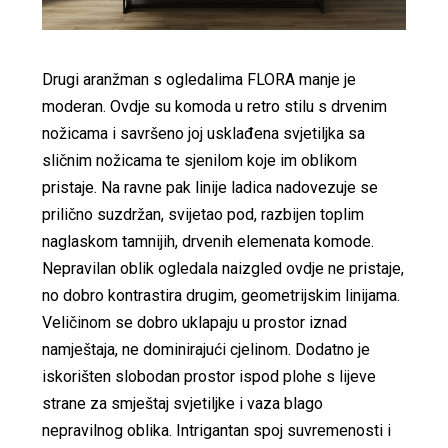
Drugi aranžman s ogledalima FLORA manje je
moderan. Ovdje su komoda u retro stilu s drvenim
nožicama i savršeno joj usklađena svjetiljka sa
sličnim nožicama te sjenilom koje im oblikom
pristaje. Na ravne pak linije ladica nadovezuje se
prilično suzdržan, svijetao pod, razbijen toplim
naglaskom tamnijih, drvenih elemenata komode.
Nepravilan oblik ogledala naizgled ovdje ne pristaje,
no dobro kontrastira drugim, geometrijskim linijama.
Veličinom se dobro uklapaju u prostor iznad
namještaja, ne dominirajući cjelinom. Dodatno je
iskorišten slobodan prostor ispod plohe s lijeve
strane za smještaj svjetiljke i vaza blago
nepravilnog oblika. Intrigantan spoj suvremenosti i