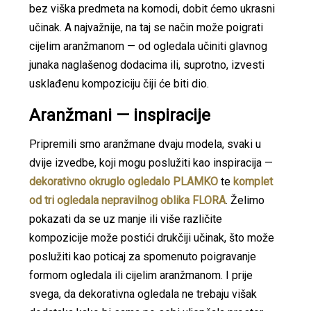
bez viška predmeta na komodi, dobit ćemo ukrasni
učinak. A najvažnije, na taj se način može poigrati
cijelim aranžmanom — od ogledala učiniti glavnog
junaka naglašenog dodacima ili, suprotno, izvesti
usklađenu kompoziciju čiji će biti dio.
Aranžmani — inspiracije
Pripremili smo aranžmane dvaju modela, svaki u
dvije izvedbe, koji mogu poslužiti kao inspiracija —
dekorativno okruglo ogledalo PLAMKO
te
komplet
od tri ogledala nepravilnog oblika FLORA
. Želimo
pokazati da se uz manje ili više različite
kompozicije može postići drukčiji učinak, što može
poslužiti kao poticaj za spomenuto poigravanje
formom ogledala ili cijelim aranžmanom. I prije
svega, da dekorativna ogledala ne trebaju višak