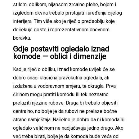
stilom, oblikom, nijansom zrcalne plohe, bojom i
izgledom okvira trebalo pristajati i uređenju cijelog
interijera. Tim više ako je riječ o predsoblju koje
dočekuje goste i reprezentativnom dnevnom
boravku.
Gdje postaviti ogledalo iznad
komode — oblici i dimenzije
Kad je riječ o obliku, iznad komode uvijek će se
dobro snaći klasična pravokutna ogledala, ali
izdužena u vodoravnom smjeru, te okrugla. Prva
širinom mogu pratiti komodu ili tek neznatno
prelaziti njezine rubove. Druga bi trebalo objesiti
centralno, no bolje je da rubovi ne prelaze bočne
strane namještaja. Načelno je dobro da ni komoda ni
ogledalo veličinom ne nadjačavaju jedno drugo. Ako
već treba birati, bolje je da komoda bude veća od