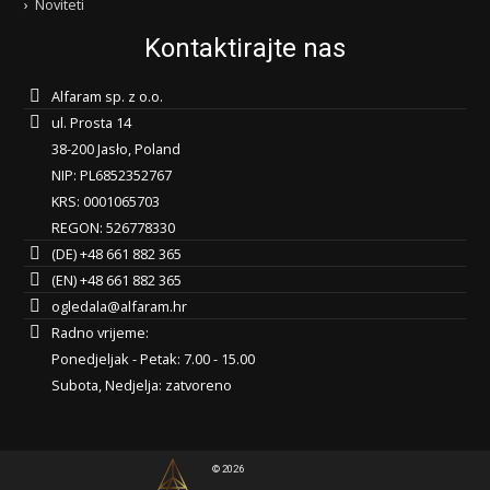
Noviteti
Kontaktirajte nas
Alfaram sp. z o.o.
ul. Prosta 14
38-200 Jasło, Poland
NIP: PL6852352767
KRS: 0001065703
REGON: 526778330
(DE) +48 661 882 365
(EN) +48 661 882 365
ogledala@alfaram.hr
Radno vrijeme:
Ponedjeljak - Petak: 7.00 - 15.00
Subota, Nedjelja: zatvoreno
© 2026