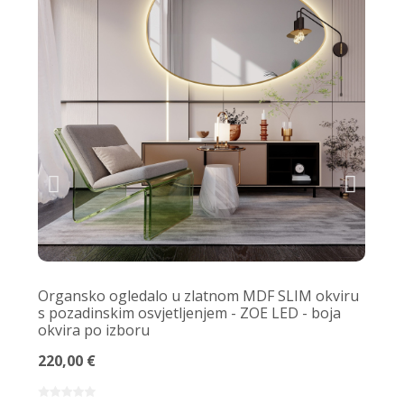
Organsko ogledalo u zlatnom MDF SLIM okviru
Ukra
s pozadinskim osvjetljenjem - ZOE LED - boja
PL
okvira po izboru
130,
220,00 €