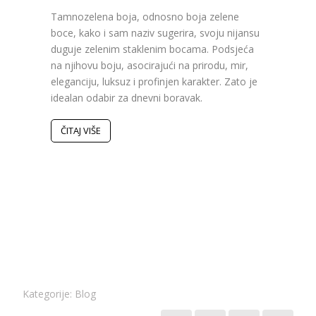
Tamnozelena boja, odnosno boja zelene
Poslje
boce, kako i sam naziv sugerira, svoju nijansu
obilje
duguje zelenim staklenim bocama. Podsjeća
bojama
na njihovu boju, asocirajući na prirodu, mir,
Pojavi
eleganciju, luksuz i profinjen karakter. Zato je
inspir
idealan odabir za dnevni boravak.
koje s
Istodo
dinami
ČITAJ VIŠE
ČITAJ
Kategorije:
Blog