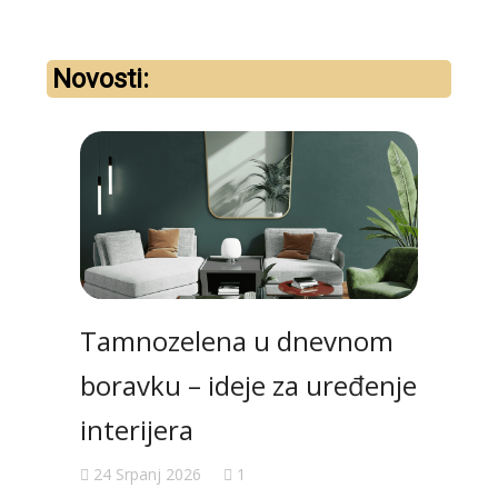
Novosti:
Tamnozelena u dnevnom
Val
boravku – ideje za uređenje
ure
interijera
koji
24 Srpanj 2026
1
19 S