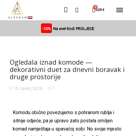
0,00 €
-10%
Na sve! Kod: PROLJECE
Ogledala iznad komode —
dekorativni duet za dnevni boravak i
druge prostorije
10 Lipanj 2026
1
Komodu obično povezujemo s pohranom rublja i
sitnije odjeće, pa je upravo zato postala omiljen
komad namještaja u spavaćoj sobi. No svoje mjesto