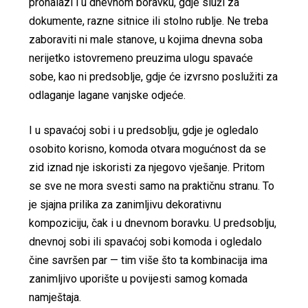
pronalazi i u dnevnom boravku, gdje služi za
dokumente, razne sitnice ili stolno rublje. Ne treba
zaboraviti ni male stanove, u kojima dnevna soba
nerijetko istovremeno preuzima ulogu spavaće
sobe, kao ni predsoblje, gdje će izvrsno poslužiti za
odlaganje lagane vanjske odjeće.
I u spavaćoj sobi i u predsoblju, gdje je ogledalo
osobito korisno, komoda otvara mogućnost da se
zid iznad nje iskoristi za njegovo vješanje. Pritom
se sve ne mora svesti samo na praktičnu stranu. To
je sjajna prilika za zanimljivu dekorativnu
kompoziciju, čak i u dnevnom boravku. U predsoblju,
dnevnoj sobi ili spavaćoj sobi komoda i ogledalo
čine savršen par — tim više što ta kombinacija ima
zanimljivo uporište u povijesti samog komada
namještaja.