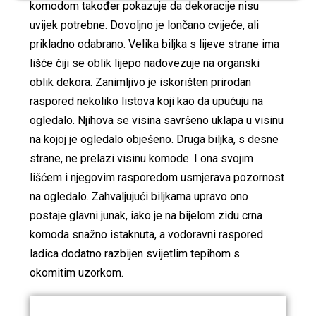
komodom također pokazuje da dekoracije nisu
uvijek potrebne. Dovoljno je lončano cvijeće, ali
prikladno odabrano. Velika biljka s lijeve strane ima
lišće čiji se oblik lijepo nadovezuje na organski
oblik dekora. Zanimljivo je iskorišten prirodan
raspored nekoliko listova koji kao da upućuju na
ogledalo. Njihova se visina savršeno uklapa u visinu
na kojoj je ogledalo obješeno. Druga biljka, s desne
strane, ne prelazi visinu komode. I ona svojim
lišćem i njegovim rasporedom usmjerava pozornost
na ogledalo. Zahvaljujući biljkama upravo ono
postaje glavni junak, iako je na bijelom zidu crna
komoda snažno istaknuta, a vodoravni raspored
ladica dodatno razbijen svijetlim tepihom s
okomitim uzorkom.