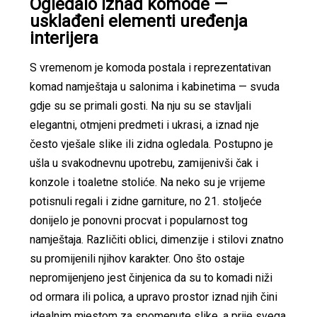
Ogledalo iznad komode —
usklađeni elementi uređenja
interijera
S vremenom je komoda postala i reprezentativan
komad namještaja u salonima i kabinetima — svuda
gdje su se primali gosti. Na nju su se stavljali
elegantni, otmjeni predmeti i ukrasi, a iznad nje
često vješale slike ili zidna ogledala. Postupno je
ušla u svakodnevnu upotrebu, zamijenivši čak i
konzole i toaletne stoliće. Na neko su je vrijeme
potisnuli regali i zidne garniture, no 21. stoljeće
donijelo je ponovni procvat i popularnost tog
namještaja. Različiti oblici, dimenzije i stilovi znatno
su promijenili njihov karakter. Ono što ostaje
nepromijenjeno jest činjenica da su to komadi niži
od ormara ili polica, a upravo prostor iznad njih čini
idealnim mjestom za spomenute slike, a prije svega