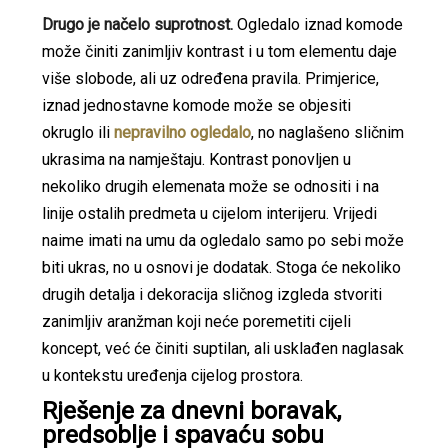
Drugo je načelo suprotnost.
Ogledalo iznad komode
može činiti zanimljiv kontrast i u tom elementu daje
više slobode, ali uz određena pravila. Primjerice,
iznad jednostavne komode može se objesiti
okruglo ili
nepravilno ogledalo
, no naglašeno sličnim
ukrasima na namještaju. Kontrast ponovljen u
nekoliko drugih elemenata može se odnositi i na
linije ostalih predmeta u cijelom interijeru. Vrijedi
naime imati na umu da ogledalo samo po sebi može
biti ukras, no u osnovi je dodatak. Stoga će nekoliko
drugih detalja i dekoracija sličnog izgleda stvoriti
zanimljiv aranžman koji neće poremetiti cijeli
koncept, već će činiti suptilan, ali usklađen naglasak
u kontekstu uređenja cijelog prostora.
Rješenje za dnevni boravak,
predsoblje i spavaću sobu