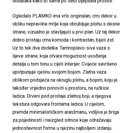
dodataka kako bi sama po sebi uljepšala prostor.
Ogledalo PLAMKO ima vrlo originalan, crni dekor u
obliku nepravilne mrlje koja obrubljuje plohu s desne
strane, vizualno je stavljajući u prvi plan. Uz taj dekor
dobro pristaju crna komoda i kontrastan, bijeli zid.
Uz to tek dva dodatka. Tamnoplavo-siva vaza s
lijeve strane, koja otvara mogućnost uvođenja
detalja u tom tonu u cijeli interijer. Cvijeće savršeno
upotpunjuje cjelinu svojom bojom. Zlatna vaza
oblikom podsjeća na okruglu plohu, a bojom, koju je
također vrijedno ponoviti u prostoru, na ručkice
ladica. Drveni pod pristaje zlatnoj boji, a njegova
tekstura odgovara frontama ladica. U cijelom,
premda minimalističkom aranžmanu, vidljiva je briga
za pojedinosti i naizgled sitnice koje odražavaju
jednostavnost forme u njezinu najboljem izdanju.