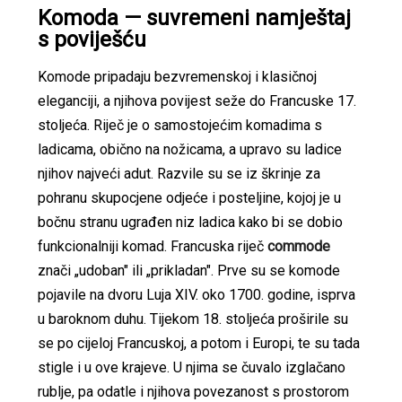
Komoda — suvremeni namještaj
s poviješću
Komode pripadaju bezvremenskoj i klasičnoj
eleganciji, a njihova povijest seže do Francuske 17.
stoljeća. Riječ je o samostojećim komadima s
ladicama, obično na nožicama, a upravo su ladice
njihov najveći adut. Razvile su se iz škrinje za
pohranu skupocjene odjeće i posteljine, kojoj je u
bočnu stranu ugrađen niz ladica kako bi se dobio
funkcionalniji komad. Francuska riječ
commode
znači „udoban" ili „prikladan". Prve su se komode
pojavile na dvoru Luja XIV. oko 1700. godine, isprva
u baroknom duhu. Tijekom 18. stoljeća proširile su
se po cijeloj Francuskoj, a potom i Europi, te su tada
stigle i u ove krajeve. U njima se čuvalo izglačano
rublje, pa odatle i njihova povezanost s prostorom