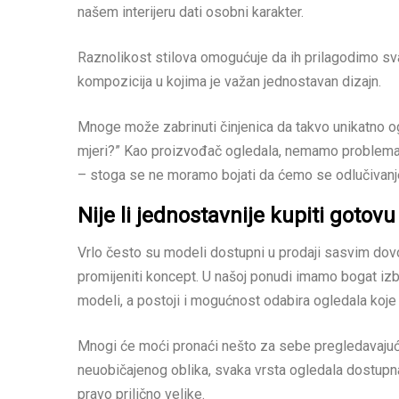
našem interijeru dati osobni karakter.
Raznolikost stilova omogućuje da ih prilagodimo svak
kompozicija u kojima je važan jednostavan dizajn.
Mnoge može zabrinuti činjenica da takvo unikatno og
mjeri?” Kao proizvođač ogledala, nemamo problema s
– stoga se ne moramo bojati da ćemo se odlučivanje
Nije li jednostavnije kupiti gotov
Vrlo često su modeli dostupni u prodaji sasvim dov
promijeniti koncept. U našoj ponudi imamo bogat izbo
modeli, a postoji i mogućnost odabira ogledala koje s
Mnogi će moći pronaći nešto za sebe pregledavajući 
neuobičajenog oblika, svaka vrsta ogledala dostup
pravo prilično velike.