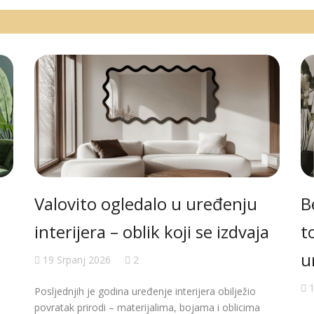
Valovito ogledalo u uređenju
B
interijera – oblik koji se izdvaja
t
u
19 Srpanj 2026
2
1
Posljednjih je godina uređenje interijera obilježio
povratak prirodi – materijalima, bojama i oblicima