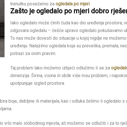
trenutku posežemo za
ogledala po mjeri
.
Zašto je ogledalo po mjeri dobro rješe
Iako ogledalo može činiti čuda kao dio uređenja prostora, vr
odgovara ogledalu – češće upravo ogledalo pokušavamo ukl
To nas može dovesti do situacije u kojoj nigdje ne možemo
uređenju. Nalazimo ogledala koja su prevelika, premala, neo
potrazi za onim pravim.
Taj problem lako možemo izbjeći odlučimo li se za
ogledal
dimenzija. Širina, visina ili oblik više nisu problem, i nap
upotpunjuje izgled prostora.
 boje, debljine ili materijala, kao i odluka želimo li ogledalo s 
eljama.
alo vrlo malo slobodnog mjesta, ali možemo se odlučiti i za to rj