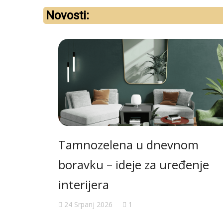
Novosti:
Tamnozelena u dnevnom
boravku – ideje za uređenje
interijera
24 Srpanj 2026
1