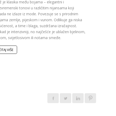
ž je klasika među bojama – elegantni i
Moderno ogle
zvremenski tonovi u različitim nijansama koji
praktičan dod
kada ne izlaze iz mode. Povezuje se s prirodnim
promišljeno r
jama zemlje, pijeskom i vunom. Odlikuje ga niska
funkcionalno
ićenost, a time i blaga, suzdržana izražajnost.
nalaze se mod
ad je intenzivniji, no najčešće je ublažen bjelinom,
rasvjeti i pa
tom, svijetlosivom ili notama smeđe.
prostor daša
rituale.
ČITAJ VIŠE
ČITAJ VIŠE