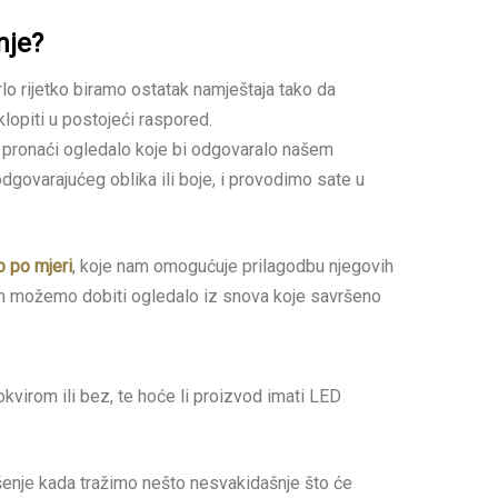
nje?
lo rijetko biramo ostatak namještaja tako da
opiti u postojeći raspored.
 pronaći ogledalo koje bi odgovaralo našem
dgovarajućeg oblika ili boje, i provodimo sate u
o po mjeri
, koje nam omogućuje prilagodbu njegovih
okon možemo dobiti ogledalo iz snova koje savršeno
okvirom ili bez, te hoće li proizvod imati LED
ešenje kada tražimo nešto nesvakidašnje što će