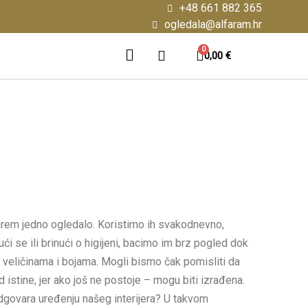
+48 661 882 365
ogledala@alfaram.hr
0,00 €
barem jedno ogledalo. Koristimo ih svakodnevno,
i se ili brinući o higijeni, bacimo im brz pogled dok
a, veličinama i bojama. Mogli bismo čak pomisliti da
istine, jer ako još ne postoje – mogu biti izrađena.
dgovara uređenju našeg interijera? U takvom