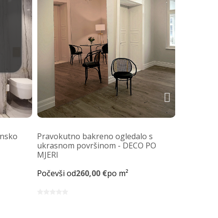
onsko
Pravokutno bakreno ogledalo s
Kupaonsko
ukrasnom površinom - DECO PO
rubovima
MJERI
Počevši o
Počevši od
260,00 €
po m²