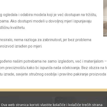
ogledala i odabira modela koji je već dostupan na tržištu,
ebama. Ako dostupni modeli u dovoljnoj mjeri ispunjavaju
ličnu kvalitetu.
eresiralo, nema razloga za zabrinutost, jer bez problema
proizvod izrađen po mjeri.
rilagođeno našim potrebama ne samo izgledom, već i materijalom –
ćom preciznošću kako bi ispunila naša očekivanja. Bez obzira na t
etu izrade, savjete stručnog osoblja i pravilno pakiranje proizv
Ova web stranica koristi vlastite kolačiće i kolačiće trećih strana