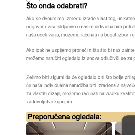
Što onda odabrati?
Ako se dvoumimo između izrade vlastitog, unikatnog 
odgovor ovisi isključivo o našim individualnim potr
naša očekivanja, možemo računati na bogat izbor i od
Ako ipak ne uspijemo pronaći ništa što bi nas zaint
možemo naručiti ogledalo iz snova odlučivši se za 
Želimo biti sigurni da će ogledalo biti što bolje p
će naša individualna narudžba biti izrađena s najve
za vlastiti dizajn, možemo računati na visoku kvalit
zadovoljstvo kupnjom.
Preporučena ogledala: