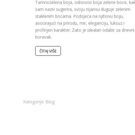
Tamnozelena boja, odnosno boja zelene boce, kak
sam naziv sugerira, svoju nijansu duguje zelenim
staklenim bocama. Podsjeća na njihovu boju,
asocirajući na prirodu, mir, eleganciju, luksuz i
profinjen karakter. Zato je idealan odabir za dnevni
boravak.
ČITAJ VIŠE
Kategorije:
Blog