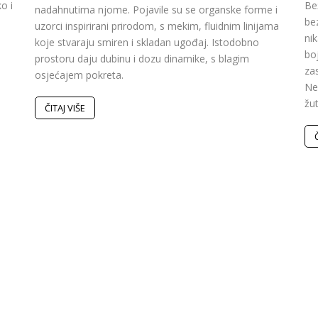
o i
Be
nadahnutima njome. Pojavile su se organske forme i
be
uzorci inspirirani prirodom, s mekim, fluidnim linijama
ni
koje stvaraju smiren i skladan ugođaj. Istodobno
bo
prostoru daju dubinu i dozu dinamike, s blagim
zas
osjećajem pokreta.
Nek
žu
ČITAJ VIŠE