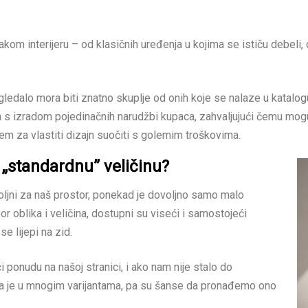
om interijeru – od klasičnih uređenja u kojima se ističu debeli, 
ledalo mora biti znatno skuplje od onih koje se nalaze u katalog
 izradom pojedinačnih narudžbi kupaca, zahvaljujući čemu mogu 
m za vlastiti dizajn suočiti s golemim troškovima.
u „standardnu” veličinu?
oljni za naš prostor, ponekad je dovoljno samo malo
r oblika i veličina, dostupni su viseći i samostojeći
e lijepi na zid.
ponudu na našoj stranici, i ako nam nije stalo do
na je u mnogim varijantama, pa su šanse da pronađemo ono