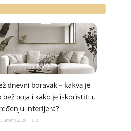
ež dnevni boravak – kakva je
Moderna
o bež boja i kako je iskoristiti u
kupaoni
ređenju interijera?
pametne
5 Srpanj 2026
2
08 Srpanj 