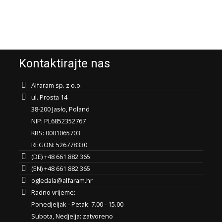
Kontaktirajte nas
Alfaram sp. z o.o.
ul. Prosta 14
38-200 Jasło, Poland
NIP: PL6852352767
KRS: 0001065703
REGON: 526778330
(DE) +48 661 882 365
(EN) +48 661 882 365
ogledala@alfaram.hr
Radno vrijeme:
Ponedjeljak - Petak: 7.00 - 15.00
Subota, Nedjelja: zatvoreno