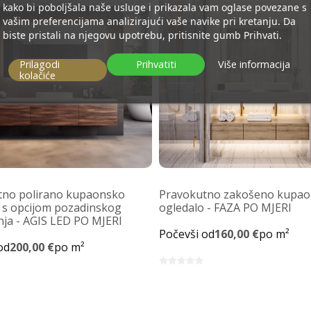
kako bi poboljšala naše usluge i prikazala vam oglase povezane s
vašim preferencijama analizirajući vaše navike pri kretanju. Da
biste pristali na njegovu upotrebu, pritisnite gumb Prihvati.
Prilagodi
Prihvatiti
Više informacija
kolačiće
tno polirano kupaonsko
Pravokutno zakošeno kupa
 s opcijom pozadinskog
ogledalo - FAZA PO MJERI
enja - AGIS LED PO MJERI
Počevši od
160,00 €
po m²
od
200,00 €
po m²