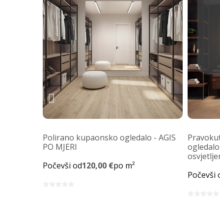
Polirano kupaonsko ogledalo - AGIS
Pravoku
PO MJERI
ogledalo
osvjetlj
Počevši od
120,00 €
po m²
Počevši 