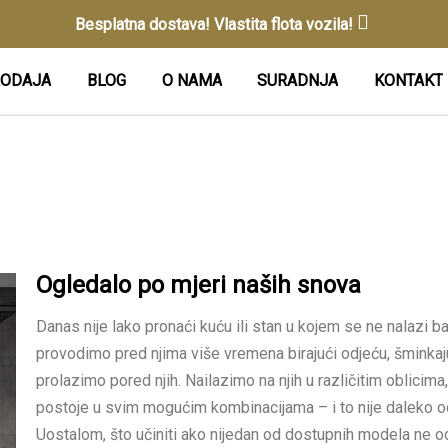
Besplatna dostava! Vlastita flota vozila!
ODAJA
BLOG
O NAMA
SURADNJA
KONTAKT
Ogledalo po mjeri naših snova
Danas nije lako pronaći kuću ili stan u kojem se ne nalazi 
provodimo pred njima više vremena birajući odjeću, šminkajuć
prolazimo pored njih. Nailazimo na njih u različitim oblicim
postoje u svim mogućim kombinacijama – i to nije daleko od 
Uostalom, što učiniti ako nijedan od dostupnih modela ne o