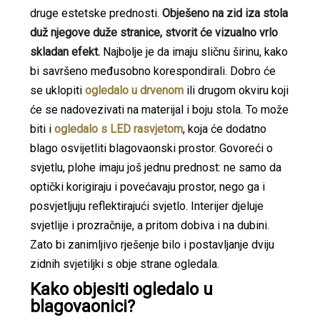
druge estetske prednosti.
Obješeno na zid iza stola
duž njegove duže stranice, stvorit će vizualno vrlo
skladan efekt.
Najbolje je da imaju sličnu širinu, kako
bi savršeno međusobno korespondirali. Dobro će
se uklopiti
ogledalo u drvenom
ili drugom okviru koji
će se nadovezivati na materijal i boju stola. To može
biti i
ogledalo s LED rasvjetom
, koja će dodatno
blago osvijetliti blagovaonski prostor. Govoreći o
svjetlu, plohe imaju još jednu prednost: ne samo da
optički korigiraju i povećavaju prostor, nego ga i
posvjetljuju reflektirajući svjetlo. Interijer djeluje
svjetlije i prozračnije, a pritom dobiva i na dubini.
Zato bi zanimljivo rješenje bilo i postavljanje dviju
zidnih svjetiljki s obje strane ogledala.
Kako objesiti ogledalo u
blagovaonici?