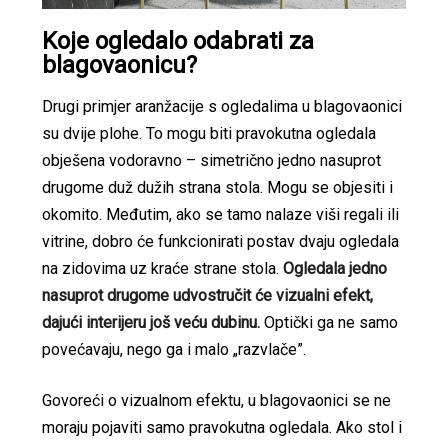
Koje ogledalo odabrati za
blagovaonicu?
Drugi primjer aranžacije s ogledalima u blagovaonici
su dvije plohe. To mogu biti pravokutna ogledala
obješena vodoravno – simetrično jedno nasuprot
drugome duž dužih strana stola. Mogu se objesiti i
okomito. Međutim, ako se tamo nalaze viši regali ili
vitrine, dobro će funkcionirati postav dvaju ogledala
na zidovima uz kraće strane stola.
Ogledala jedno
nasuprot drugome udvostručit će vizualni efekt,
dajući interijeru još veću dubinu.
Optički ga ne samo
povećavaju, nego ga i malo „razvlače”.
Govoreći o vizualnom efektu, u blagovaonici se ne
moraju pojaviti samo pravokutna ogledala. Ako stol i