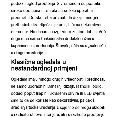
podizali ugled prostorija. S vremenom su postala
široko dostupna i tretirala su se kao uporabni
predmeti. Doista treba priznati da dizajn mnogih
prethodnih desetljeća nije od njih činio dekorativne
elemente. No danas su izgledom znatno dobila.
Već
dugo nisu samo funkcionalan dodatak nužan u
kupaonici i u predsoblju. Štoviše, ušla su u „salone” i
u druge prostorije.
Klasična ogledala u
nestandardnoj primjeni
Ogledala imaju mnogo drugih vrijednosti i prednosti,
ne samo uporabnih. Današnji dizajn, raznoliki oblici,
dodaci poput lijepih i ukrašenih okvira ili LED svjetla
čine to da se
koriste kao dekorativna, pa čak i
središnja točka uređenja
. Uspješno se mogu uklopiti
u različite stilove interijera, ali i u različite prostorije.