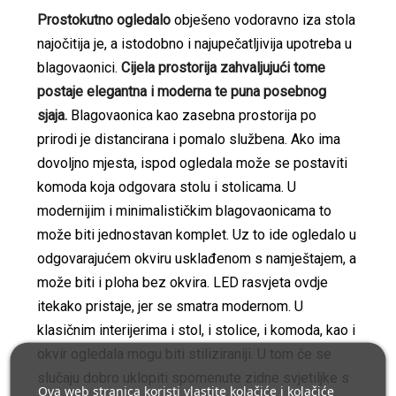
Prostokutno ogledalo
obješeno vodoravno iza stola
najočitija je, a istodobno i najupečatljivija upotreba u
blagovaonici.
Cijela prostorija zahvaljujući tome
postaje elegantna i moderna te puna posebnog
sjaja.
Blagovaonica kao zasebna prostorija po
prirodi je distancirana i pomalo službena. Ako ima
dovoljno mjesta, ispod ogledala može se postaviti
komoda koja odgovara stolu i stolicama. U
modernijim i minimalističkim blagovaonicama to
može biti jednostavan komplet. Uz to ide ogledalo u
odgovarajućem okviru usklađenom s namještajem, a
može biti i ploha bez okvira. LED rasvjeta ovdje
itekako pristaje, jer se smatra modernom. U
klasičnim interijerima i stol, i stolice, i komoda, kao i
okvir ogledala mogu biti stiliziraniji. U tom će se
slučaju dobro uklopiti spomenute zidne svjetiljke s
Ova web stranica koristi vlastite kolačiće i kolačiće