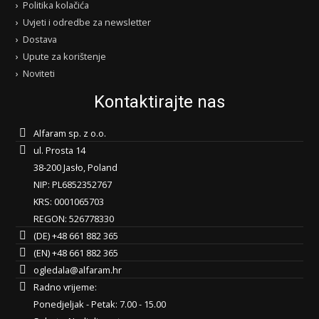
Politika kolačića
Uvjeti i odredbe za newsletter
Dostava
Upute za korištenje
Noviteti
Kontaktirajte nas
Alfaram sp. z o.o.
ul. Prosta 14
38-200 Jasło, Poland
NIP: PL6852352767
KRS: 0001065703
REGON: 526778330
(DE) +48 661 882 365
(EN) +48 661 882 365
ogledala@alfaram.hr
Radno vrijeme:
Ponedjeljak - Petak: 7.00 - 15.00