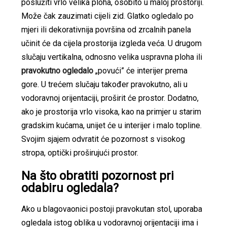
poslužiti vrlo velika ploha, osobito u maloj prostoriji.
Može čak zauzimati cijeli zid. Glatko ogledalo po
mjeri ili dekorativnija površina od zrcalnih panela
učinit će da cijela prostorija izgleda veća. U drugom
slučaju vertikalna, odnosno velika uspravna ploha ili
pravokutno ogledalo
„povući” će interijer prema
gore. U trećem slučaju također pravokutno, ali u
vodoravnoj orijentaciji, proširit će prostor. Dodatno,
ako je prostorija vrlo visoka, kao na primjer u starim
gradskim kućama, unijet će u interijer i malo topline.
Svojim sjajem odvratit će pozornost s visokog
stropa, optički proširujući prostor.
Na što obratiti pozornost pri
odabiru ogledala?
Ako u blagovaonici postoji pravokutan stol, uporaba
ogledala istog oblika u vodoravnoj orijentaciji ima i