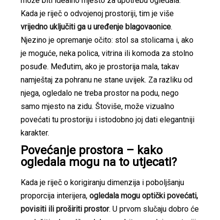
može biti idealno mjesto za upotrebu ogledala.
Kada je riječ o odvojenoj prostoriji, tim je više
vrijedno uključiti ga u uređenje blagovaonice
.
Njezino je opremanje očito: stol sa stolicama i, ako
je moguće, neka polica, vitrina ili komoda za stolno
posuđe. Međutim, ako je prostorija mala, takav
namještaj za pohranu ne stane uvijek. Za razliku od
njega, ogledalo ne treba prostor na podu, nego
samo mjesto na zidu. Štoviše, može vizualno
povećati tu prostoriju i istodobno joj dati elegantniji
karakter.
Povećanje prostora – kako
ogledala mogu na to utjecati?
Kada je riječ o korigiranju dimenzija i poboljšanju
proporcija interijera,
ogledala mogu optički povećati,
povisiti ili proširiti prostor
. U prvom slučaju dobro će