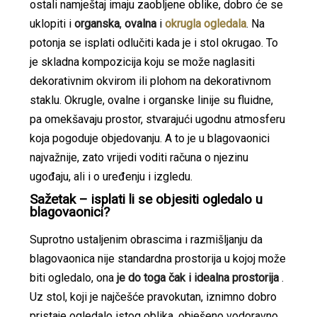
ostali namještaj imaju zaobljene oblike, dobro će se
uklopiti i
organska
,
ovalna
i
okrugla ogledala
. Na
potonja se isplati odlučiti kada je i stol okrugao. To
je skladna kompozicija koju se može naglasiti
dekorativnim okvirom ili plohom na dekorativnom
staklu. Okrugle, ovalne i organske linije su fluidne,
pa omekšavaju prostor, stvarajući ugodnu atmosferu
koja pogoduje objedovanju. A to je u blagovaonici
najvažnije, zato vrijedi voditi računa o njezinu
ugođaju, ali i o uređenju i izgledu.
Sažetak – isplati li se objesiti ogledalo u
blagovaonici?
Suprotno ustaljenim obrascima i razmišljanju da
blagovaonica nije standardna prostorija u kojoj može
biti ogledalo, ona
je do toga čak i idealna prostorija
.
Uz stol, koji je najčešće pravokutan, iznimno dobro
pristaje ogledalo istog oblika, obješeno vodoravno