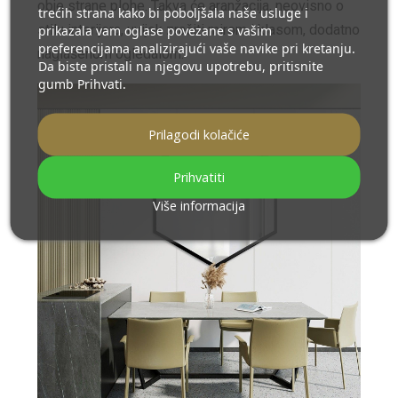
obje strane plohe. Takva će aranžacija, neovisno o
trećih strana kako bi poboljšala naše usluge i
stilu interijera, uvijek zračiti mirom i klasom, dodatno
prikazala vam oglase povezane s vašim
preferencijama analizirajući vaše navike pri kretanju.
naglašenom ogledalom.
Da biste pristali na njegovu upotrebu, pritisnite
gumb Prihvati.
Prilagodi kolačiće
Prihvatiti
Više informacija