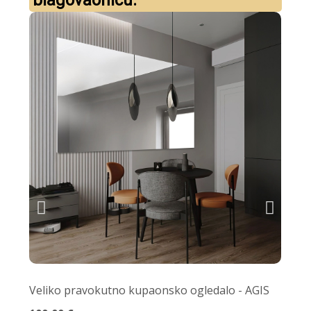
blagovaonicu:
Veliko pravokutno kupaonsko ogledalo - AGIS
Nep
mra