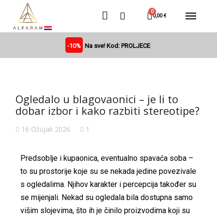
0,00 €
-10%
Na sve! Kod: PROLJECE
Ogledalo u blagovaonici – je li to
dobar izbor i kako razbiti stereotipe?
16 Ožujak 2026
1
Predsoblje i kupaonica, eventualno spavaća soba –
to su prostorije koje su se nekada jedine povezivale
s ogledalima. Njihov karakter i percepcija također su
se mijenjali. Nekad su ogledala bila dostupna samo
višim slojevima, što ih je činilo proizvodima koji su