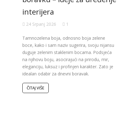
interijera
koji
24 Srpanj 2026
1
19 S
Tamnozelena boja, odnosno boja zelene
Poslje
boce, kako i sam naziv sugerira, svoju nijansu
obilje
duguje zelenim staklenim bocama. Podsjeća
bojama
na njihovu boju, asocirajući na prirodu, mir,
Pojavi
eleganciju, luksuz i profinjen karakter. Zato je
inspir
idealan odabir za dnevni boravak.
koje s
Istodo
dinami
ČITAJ VIŠE
ČITAJ