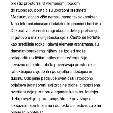
prestiž prostorija. S vremenom i općom
dostupnošću postala su uporabni predmeti.
Međutim, danas više nemaju samo takav karakter.
Nisu tek funkcionalan dodatak u kupaonici i hodniku.
Dekorativni okviri ili drugi ukrasni detalji pretvaraju
ih gotovo u mala umjetnička djela.
Često se koriste
kao središnja točka i glavni element aranžmana, i u
dnevnim boravcima.
Njihov se izgled može
prilagoditi različitim stilovima uređenja. Nije
nevažno ni to što optički povećavaju prostorije, a
reflektirajući svjetlo ih i posvjetljuju, dodajući im
dubinu. Odbijanje padajuće svjetlosti istodobno
pojačava jedinstveni sjaj zrcalne plohe, a raspršena
svjetlost daje prostoru elegantan karakter. Interijeri
djeluju svjetlije i prostranije, što se povezuje s
luksuznim apartmanima i donekle se nadovezuje na
povijesni kontekst.