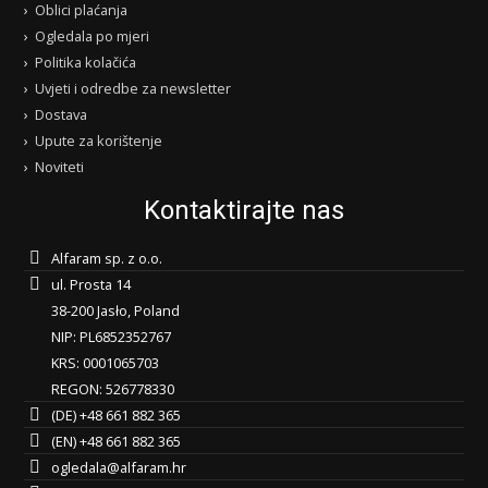
Oblici plaćanja
Ogledala po mjeri
Politika kolačića
Uvjeti i odredbe za newsletter
Dostava
Upute za korištenje
Noviteti
Kontaktirajte nas
Alfaram sp. z o.o.
ul. Prosta 14
38-200 Jasło, Poland
NIP: PL6852352767
KRS: 0001065703
REGON: 526778330
(DE) +48 661 882 365
(EN) +48 661 882 365
ogledala@alfaram.hr