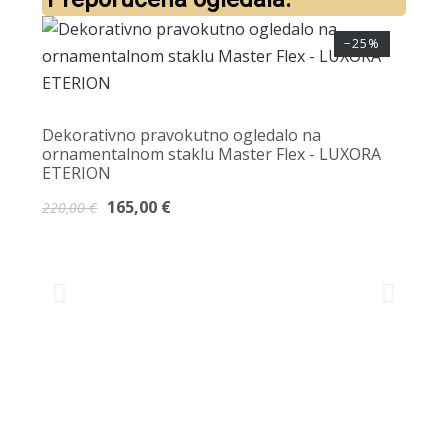
−25%
Dekorativno pravokutno ogledalo na
ornamentalnom staklu Master Flex - LUXORA
ETERION
165,00 €
220,00 €
Zidn