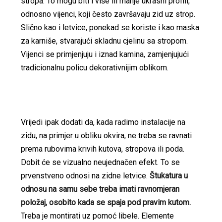
stropa. To mogu biti i više ili manje ukrasni profili,
odnosno vijenci, koji često završavaju zid uz strop.
Slično kao i letvice, ponekad se koriste i kao maska
za karniše, stvarajući skladnu cjelinu sa stropom.
Vijenci se primjenjuju i iznad kamina, zamjenjujući
tradicionalnu policu dekorativnijim oblikom.
Vrijedi ipak dodati da, kada radimo instalacije na
zidu, na primjer u obliku okvira, ne treba se ravnati
prema rubovima krivih kutova, stropova ili poda.
Dobit će se vizualno neujednačen efekt. To se
prvenstveno odnosi na zidne letvice.
Štukatura u
odnosu na samu sebe treba imati ravnomjeran
položaj, osobito kada se spaja pod pravim kutom.
Treba je montirati uz pomoć libele. Elemente