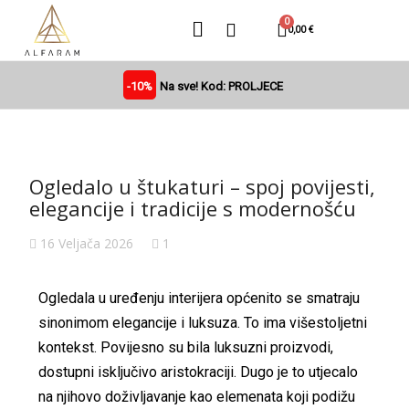
0,00 €
-10%
Na sve! Kod: PROLJECE
Ogledalo u štukaturi – spoj povijesti,
elegancije i tradicije s modernošću
16 Veljača 2026
1
Ogledala u uređenju interijera općenito se smatraju
sinonimom elegancije i luksuza. To ima višestoljetni
kontekst. Povijesno su bila luksuzni proizvodi,
dostupni isključivo aristokraciji. Dugo je to utjecalo
na njihovo doživljavanje kao elemenata koji podižu