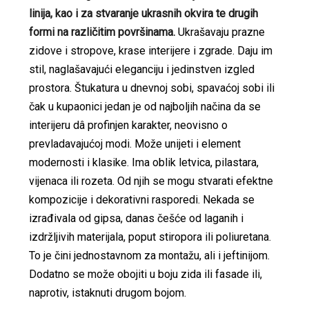
linija, kao i za stvaranje ukrasnih okvira te drugih
formi na različitim površinama.
Ukrašavaju prazne
zidove i stropove, krase interijere i zgrade. Daju im
stil, naglašavajući eleganciju i jedinstven izgled
prostora. Štukatura u dnevnoj sobi, spavaćoj sobi ili
čak u kupaonici jedan je od najboljih načina da se
interijeru dâ profinjen karakter, neovisno o
prevladavajućoj modi. Može unijeti i element
modernosti i klasike. Ima oblik letvica, pilastara,
vijenaca ili rozeta. Od njih se mogu stvarati efektne
kompozicije i dekorativni rasporedi. Nekada se
izrađivala od gipsa, danas češće od laganih i
izdržljivih materijala, poput stiropora ili poliuretana.
To je čini jednostavnom za montažu, ali i jeftinijom.
Dodatno se može obojiti u boju zida ili fasade ili,
naprotiv, istaknuti drugom bojom.