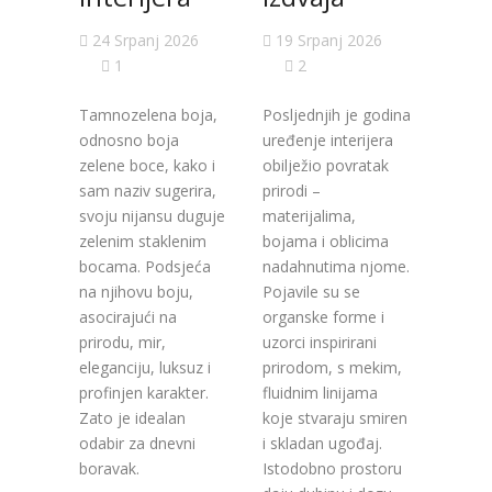
kak
24 Srpanj 2026
19 Srpanj 2026
isko
1
2
ure
Tamnozelena boja,
Posljednjih je godina
odnosno boja
uređenje interijera
inte
zelene boce, kako i
obilježio povratak
sam naziv sugerira,
prirodi –
15 S
svoju nijansu duguje
materijalima,
2
zelenim staklenim
bojama i oblicima
bocama. Podsjeća
nadahnutima njome.
Bež je
na njihovu boju,
Pojavile su se
bojama
asocirajući na
organske forme i
bezvre
prirodu, mir,
uzorci inspirirani
u razli
eleganciju, luksuz i
prirodom, s mekim,
nijans
profinjen karakter.
fluidnim linijama
nikada
Zato je idealan
koje stvaraju smiren
mode.
odabir za dnevni
i skladan ugođaj.
priro
boravak.
Istodobno prostoru
zemlje