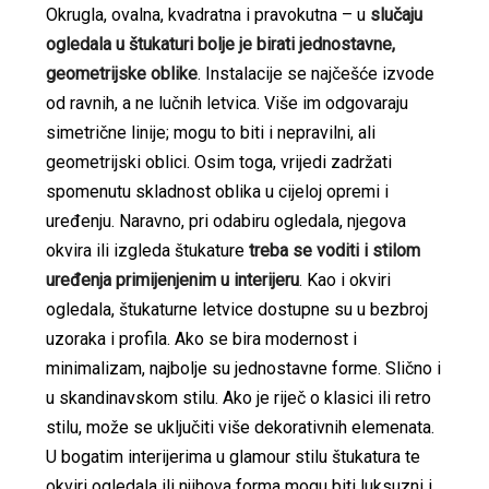
Okrugla, ovalna, kvadratna i pravokutna – u
slučaju
ogledala u štukaturi bolje je birati jednostavne,
geometrijske oblike
. Instalacije se najčešće izvode
od ravnih, a ne lučnih letvica. Više im odgovaraju
simetrične linije; mogu to biti i nepravilni, ali
geometrijski oblici. Osim toga, vrijedi zadržati
spomenutu skladnost oblika u cijeloj opremi i
uređenju. Naravno, pri odabiru ogledala, njegova
okvira ili izgleda štukature
treba se voditi i stilom
uređenja primijenjenim u interijeru
. Kao i okviri
ogledala, štukaturne letvice dostupne su u bezbroj
uzoraka i profila. Ako se bira modernost i
minimalizam, najbolje su jednostavne forme. Slično i
u skandinavskom stilu. Ako je riječ o klasici ili retro
stilu, može se uključiti više dekorativnih elemenata.
U bogatim interijerima u glamour stilu štukatura te
okviri ogledala ili njihova forma mogu biti luksuzni i