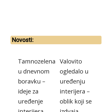
110,
Novosti:
Tamnozelena
Valovito
u dnevnom
ogledalo u
Bež
boravku –
uređenju
bor
ideje za
interijera –
kak
uređenje
oblik koji se
bež 
interijera
izdvaja