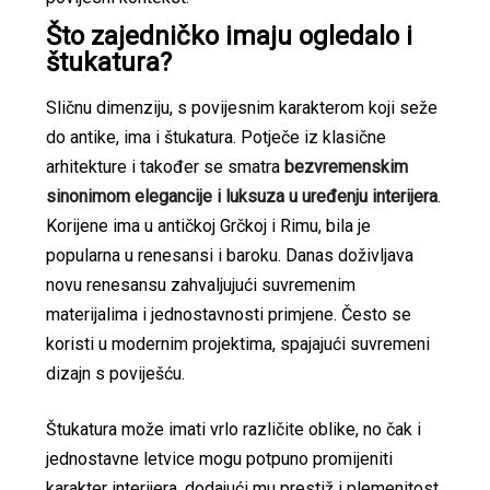
Što zajedničko imaju ogledalo i
štukatura?
Sličnu dimenziju, s povijesnim karakterom koji seže
do antike, ima i štukatura. Potječe iz klasične
arhitekture i također se smatra
bezvremenskim
sinonimom elegancije i luksuza u uređenju interijera
.
Korijene ima u antičkoj Grčkoj i Rimu, bila je
popularna u renesansi i baroku. Danas doživljava
novu renesansu zahvaljujući suvremenim
materijalima i jednostavnosti primjene. Često se
koristi u modernim projektima, spajajući suvremeni
dizajn s poviješću.
Štukatura može imati vrlo različite oblike, no čak i
jednostavne letvice mogu potpuno promijeniti
karakter interijera, dodajući mu prestiž i plemenitost.