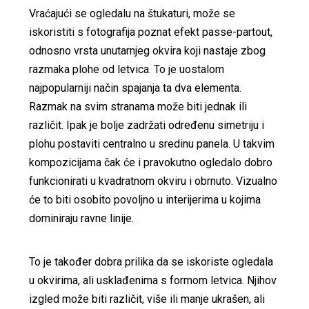
Vraćajući se ogledalu na štukaturi, može se
iskoristiti s fotografija poznat efekt passe-partout,
odnosno vrsta unutarnjeg okvira koji nastaje zbog
razmaka plohe od letvica. To je uostalom
najpopularniji način spajanja ta dva elementa.
Razmak na svim stranama može biti jednak ili
različit. Ipak je bolje zadržati određenu simetriju i
plohu postaviti centralno u sredinu panela. U takvim
kompozicijama čak će i pravokutno ogledalo dobro
funkcionirati u kvadratnom okviru i obrnuto. Vizualno
će to biti osobito povoljno u interijerima u kojima
dominiraju ravne linije.
To je također dobra prilika da se iskoriste ogledala
u okvirima, ali usklađenima s formom letvica. Njihov
izgled može biti različit, više ili manje ukrašen, ali