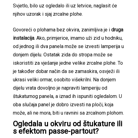
Svjetlo, bilo uz ogledalo ili uz letvice, naglasit će
njihov uzorak i sjaj zrcalne plohe.
Govoreći o plohama bez okvira, zanimljiva je i
druga
instalacija
. Ako, primjerice, imamo uži zid u hodniku,
od jednog ili dva panela može se izvesti lamperija u
donjem dijelu. Ostatak zida do stropa može se
iskoristiti za vješanje jedne velike zrcalne plohe. To
je također dobar način da se zamaskira, osvježi ili
ukrasi veliki ormar, osobito višekrilni. Na donjem
dijelu vrata dovoljno je napraviti lamperiju od
štukaturnog panela, a iznad ih ispuniti ogledalom. U
oba slučaja panel je dobro izvesti na ploči, koja
može, ali ne mora, biti u ravnini sa zrcalnom plohom.
Ogledala u okviru od štukature ili
s efektom passe-partout?