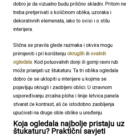
dobro je da vizualno budu prilično skladni. Pritom ne
treba pretjerivati s količinom oblika, uzoraka i
dekorativnih elemenata, iako to ovisi i o stilu
interijera.
Slična se pravila glede razmaka i okvira mogu
primijeniti i pri korištenju
okruglih
ili
ovalnih
ogledala
. Kod poluovalnih donji ili gornji ravni rub
može prianjati uz štukaturu. Ta tri oblika ogledala
dobro će se uklopiti u interijere u kojima se
pojavljuju okrugli i zaobljeni oblici. U izravnom
uspoređivanju zrcalna ploha i linije letvica panela
stvarat će kontrast, ali će istodobno zaobljenja
upućivati na druge oble oblike u uređenju.
Koja ogledala najbolje pristaju uz
štukaturu? Praktični savjeti