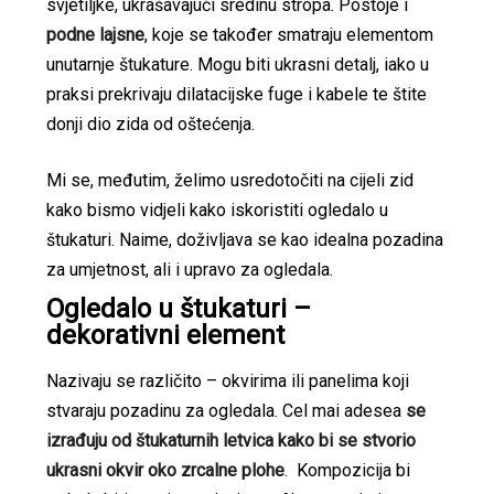
svjetiljke, ukrašavajući sredinu stropa. Postoje i
podne lajsne
, koje se također smatraju elementom
unutarnje štukature. Mogu biti ukrasni detalj, iako u
praksi prekrivaju dilatacijske fuge i kabele te štite
donji dio zida od oštećenja.
Mi se, međutim, želimo usredotočiti na cijeli zid
kako bismo vidjeli kako iskoristiti ogledalo u
štukaturi. Naime, doživljava se kao idealna pozadina
za umjetnost, ali i upravo za ogledala.
Ogledalo u štukaturi –
dekorativni element
Nazivaju se različito – okvirima ili panelima koji
stvaraju pozadinu za ogledala. Cel mai adesea
se
izrađuju od štukaturnih letvica kako bi se stvorio
ukrasni okvir oko zrcalne plohe
. Kompozicija bi