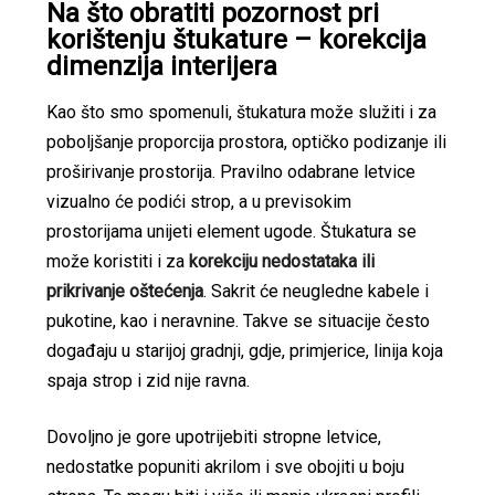
Na što obratiti pozornost pri
korištenju štukature – korekcija
dimenzija interijera
Kao što smo spomenuli, štukatura može služiti i za
poboljšanje proporcija prostora, optičko podizanje ili
proširivanje prostorija. Pravilno odabrane letvice
vizualno će podići strop, a u previsokim
prostorijama unijeti element ugode. Štukatura se
može koristiti i za
korekciju nedostataka ili
prikrivanje oštećenja
. Sakrit će neugledne kabele i
pukotine, kao i neravnine. Takve se situacije često
događaju u starijoj gradnji, gdje, primjerice, linija koja
spaja strop i zid nije ravna.
Dovoljno je gore upotrijebiti stropne letvice,
nedostatke popuniti akrilom i sve obojiti u boju