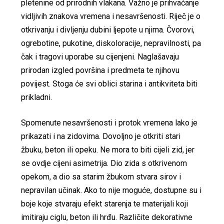
pletenine od prirodnih vlakana. Važno je prihvaćanje
vidljivih znakova vremena i nesavršenosti. Riječ je o
otkrivanju i divljenju dubini ljepote u njima. Čvorovi,
ogrebotine, pukotine, diskoloracije, nepravilnosti, pa
čak i tragovi uporabe su cijenjeni. Naglašavaju
prirodan izgled površina i predmeta te njihovu
povijest. Stoga će svi oblici starina i antikviteta biti
prikladni.
Spomenute nesavršenosti i protok vremena lako je
prikazati i na zidovima. Dovoljno je otkriti stari
žbuku, beton ili opeku. Ne mora to biti cijeli zid, jer
se ovdje cijeni asimetrija. Dio zida s otkrivenom
opekom, a dio sa starim žbukom stvara sirov i
nepravilan učinak. Ako to nije moguće, dostupne su i
boje koje stvaraju efekt starenja te materijali koji
imitiraju ciglu, beton ili hrđu. Različite dekorativne