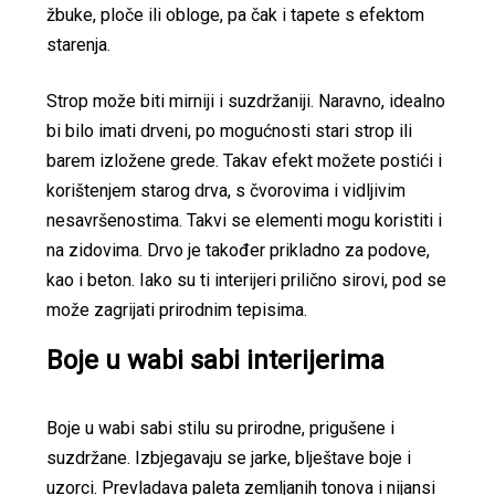
žbuke, ploče ili obloge, pa čak i tapete s efektom
starenja.
Strop može biti mirniji i suzdržaniji. Naravno, idealno
bi bilo imati drveni, po mogućnosti stari strop ili
barem izložene grede. Takav efekt možete postići i
korištenjem starog drva, s čvorovima i vidljivim
nesavršenostima. Takvi se elementi mogu koristiti i
na zidovima. Drvo je također prikladno za podove,
kao i beton. Iako su ti interijeri prilično sirovi, pod se
može zagrijati prirodnim tepisima.
Boje u wabi sabi interijerima
Boje u wabi sabi stilu su prirodne, prigušene i
suzdržane. Izbjegavaju se jarke, blještave boje i
uzorci. Prevladava paleta zemljanih tonova i nijansi