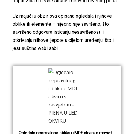
poput zida s desne strane i sirovog drvenog poda.
Uzimajući u obzir sva opisana ogledala i njihove
oblike ili elemente – nijedno nije savršeno, što
savršeno odgovara isticanju nesavršenosti i
otkrivanju njihove ljepote u cijelom uređenju, što i
jest suština wabi sabi.
Ogledalo nepravilnog oblika u MDF okviru s rasvjetom - PIENA U LED OKVIRU