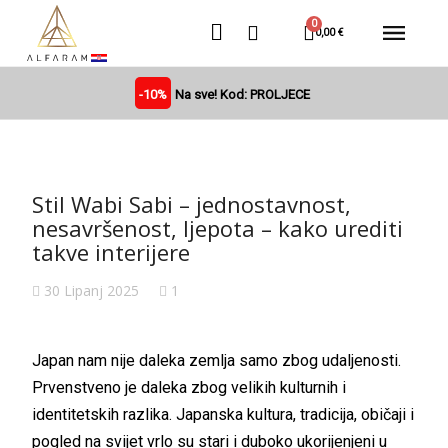
0,00 €
-10%
Na sve! Kod: PROLJECE
Stil Wabi Sabi – jednostavnost,
nesavršenost, ljepota – kako urediti
takve interijere
30 Lipanj 2025
1
Japan nam nije daleka zemlja samo zbog udaljenosti.
Prvenstveno je daleka zbog velikih kulturnih i
identitetskih razlika. Japanska kultura, tradicija, običaji i
pogled na svijet vrlo su stari i duboko ukorijenjeni u