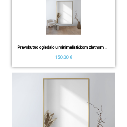
Pravokutno ogledalo u minimalističkom zlatnom okviru - 1201 - boja okvira po izboru
150,00 €