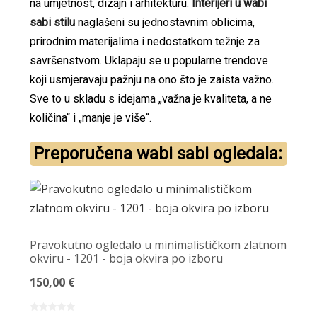
na umjetnost, dizajn i arhitekturu.
Interijeri u wabi
sabi stilu
naglašeni su jednostavnim oblicima,
prirodnim materijalima i nedostatkom težnje za
savršenstvom. Uklapaju se u popularne trendove
koji usmjeravaju pažnju na ono što je zaista važno.
Sve to u skladu s idejama „važna je kvaliteta, a ne
količina“ i „manje je više“.
Preporučena wabi sabi ogledala:
Pravokutno ogledalo u minimalističkom zlatnom
okviru - 1201 - boja okvira po izboru
150,00 €