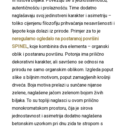
ili listova biljaka. Povezuju se s jednostavnošću,
autentičnošću i prolaznošću. Time dodatno
naglašavaju svoj jedinstveni karakter i asimetriju –
toliko cijenjenu filozofiju prihvaćanja nesavršenosti i
ljepote koja dolazi iz prirode. Primjer za to je
neregularno ogledalo na postaranoj površini
SPINEL
, koje kombinira dva elementa – organski
oblik i postaranu površinu. Potonja ima prilično
dekorativni karakter, ali savršeno se odnosi na
prirodu ne samo organskim oblikom. Izgleda poput
slike s biljnim motivom, poput zamagljenih krošnji
drveća. Boja motiva prelazi u sunčane nijanse
zelene, naglašene jačom zelenom bojom živih
biljaka. To su topliji naglasci u ovom prilično
monokromatskom prostoru, čija je sirova
jednostavnost i asimetrija dodatno naglašena
betonskim uzorkom pri dnu zida te stropom s