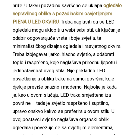
hrđe. U takvu pozadinu savršeno se uklapa
ogledalo
nepravilnog oblika s pozadinskim osvjetljenjem
PIENA U LED OKVIRU
. Treba naglasiti da se LED
ogledala mogu uklopiti u wabi sabi stil, ali ključan je
odabir odgovarajuće vrste i boje svjetla, te
minimalističkog dizajna ogledala i rasvjetnog okvira.
Treba izbjegavati jarko, hladno svjetlo, a odabrati
toplo i raspršeno, koje naglašava prirodnu ljepotu i
jednostavnost ovog stila. Nije prikladno LED
osvjetljenje u obliku trake na samoj površini, koje
djeluje previše snažno i moderno. Najbolje je kada
je, kao u ovom slučaju, LED traka smještena iza
površine – tada je svjetlo raspršeno i suptilno,
upravo onakvo kakvo se preferira u ovom stilu. U
ovoj postavci svjetlo naglašava organski oblik
ogledala i povezuje se sa svjetlijim elementima,