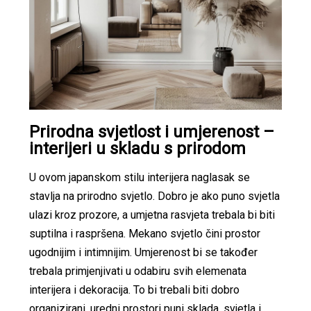
Prirodna svjetlost i umjerenost –
interijeri u skladu s prirodom
U ovom japanskom stilu interijera naglasak se
stavlja na prirodno svjetlo. Dobro je ako puno svjetla
ulazi kroz prozore, a umjetna rasvjeta trebala bi biti
suptilna i raspršena. Mekano svjetlo čini prostor
ugodnijim i intimnijim. Umjerenost bi se također
trebala primjenjivati u odabiru svih elemenata
interijera i dekoracija. To bi trebali biti dobro
organizirani, uredni prostori puni sklada, svjetla i