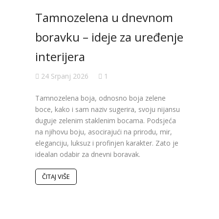
Tamnozelena u dnevnom
boravku – ideje za uređenje
interijera
24 Srpanj 2026
1
Val
Tamnozelena boja, odnosno boja zelene
ure
boce, kako i sam naziv sugerira, svoju nijansu
duguje zelenim staklenim bocama. Podsjeća
koji
na njihovu boju, asocirajući na prirodu, mir,
eleganciju, luksuz i profinjen karakter. Zato je
19 S
idealan odabir za dnevni boravak.
Poslje
ČITAJ VIŠE
obilje
bojama
Pojavi
inspir