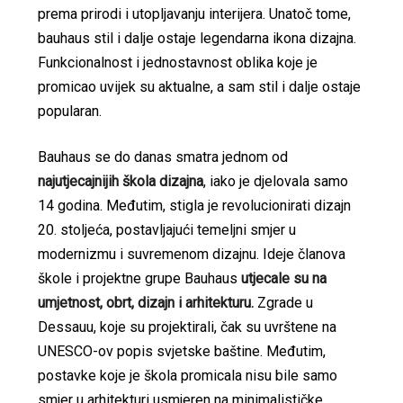
prema prirodi i utopljavanju interijera. Unatoč tome,
bauhaus stil i dalje ostaje legendarna ikona dizajna.
Funkcionalnost i jednostavnost oblika koje je
promicao uvijek su aktualne, a sam stil i dalje ostaje
popularan.
Bauhaus se do danas smatra jednom od
najutjecajnijih škola dizajna
, iako je djelovala samo
14 godina. Međutim, stigla je revolucionirati dizajn
20. stoljeća, postavljajući temeljni smjer u
modernizmu i suvremenom dizajnu. Ideje članova
škole i projektne grupe Bauhaus
utjecale su na
umjetnost, obrt, dizajn i arhitekturu.
Zgrade u
Dessauu, koje su projektirali, čak su uvrštene na
UNESCO-ov popis svjetske baštine. Međutim,
postavke koje je škola promicala nisu bile samo
smjer u arhitekturi usmjeren na minimalističke