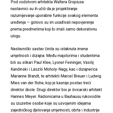
Pod vodstvom arhitekta Waltera Gropiusa
nastavnici su ih učili da je projektiranje
razumijevanje uporabne funkcije svakog elementa
uređenja — gotovo su im usađivali nepovjerenje
prema predmetima koji bi imali samo dekorativnu
ulogu.
Nastavnički sastav činila su istaknuta imena
umjetnosti i dizajna. Među majstorima i studentima
bili su slikari Paul Klee, Lyonel Feininger, Vasilij
Kandinski i László Moholy-Nagy, kao i dizajnerica
Marianne Brandt, te arhitekti Marcel Breuer i Ludwig
Mies van der Rohe, koji je kasnije postao treći
direktor škole. Drugi direktor bio je švicarski arhitekt
Hannes Meyer. Radionicama u Bauhausu rukovodile
su izuzetne osobe koje su usvojenim idejama
zajedničkog djelovanja umjetnosti, obrta i industrije