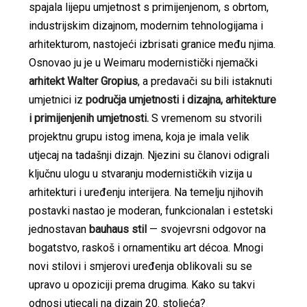
spajala lijepu umjetnost s primijenjenom, s obrtom,
industrijskim dizajnom, modernim tehnologijama i
arhitekturom, nastojeći izbrisati granice među njima.
Osnovao ju je u Weimaru modernistički njemački
arhitekt Walter Gropius
, a predavači su bili istaknuti
umjetnici iz
područja umjetnosti i dizajna, arhitekture
i primijenjenih umjetnosti.
S vremenom su stvorili
projektnu grupu istog imena, koja je imala velik
utjecaj na tadašnji dizajn. Njezini su članovi odigrali
ključnu ulogu u stvaranju modernističkih vizija u
arhitekturi i uređenju interijera. Na temelju njihovih
postavki nastao je moderan, funkcionalan i estetski
jednostavan
bauhaus stil
— svojevrsni odgovor na
bogatstvo, raskoš i ornamentiku art décoa. Mnogi
novi stilovi i smjerovi uređenja oblikovali su se
upravo u opoziciji prema drugima. Kako su takvi
odnosi utjecali na dizajn 20. stoljeća?