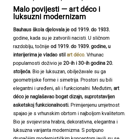
Malo povijesti — art déco i
luksuzni modernizam
Bauhaus škola djelovala je od 1919. do 1933.
godine, kada su je zatvorili nacisti. U sličnom
razdoblju, točnije
od 1919. do 1939. godine, u
interijerima je vladao stil
art déco
. Vrhunac
popularnosti doživio je
20-ih i 30-ih godina 20.
stoljeća.
Bio je luksuzan, obilježavale su ga
geometrijske forme i simetrija. Prostori su bili
elegantni i uređeni, ali i funkcionalni. Međutim,
art
déco je naglašavao bogat dizajn, suprotstavljen
asketskoj funkcionalnosti.
Primijenjenu umjetnost
spajao je s vrhunskim obrtom i najboljom kvalitetom.
Bio je svojevrsna hrabra, dekorativna, elegantna i
luksuzna varijanta modernizma. S potpuno
drugačijim modernističkim konceptom javili su se