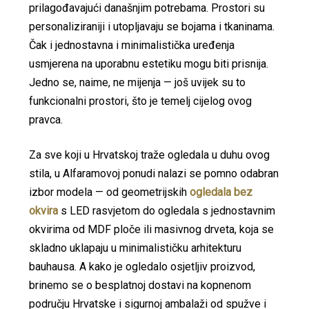
prilagođavajući današnjim potrebama. Prostori su
personaliziraniji i utopljavaju se bojama i tkaninama.
Čak i jednostavna i minimalistička uređenja
usmjerena na uporabnu estetiku mogu biti prisnija.
Jedno se, naime, ne mijenja — još uvijek su to
funkcionalni prostori, što je temelj cijelog ovog
pravca.
Za sve koji u Hrvatskoj traže ogledala u duhu ovog
stila, u Alfaramovoj ponudi nalazi se pomno odabran
izbor modela — od geometrijskih
ogledala bez
okvira
s LED rasvjetom do ogledala s jednostavnim
okvirima od MDF ploče ili masivnog drveta, koja se
skladno uklapaju u minimalističku arhitekturu
bauhausa. A kako je ogledalo osjetljiv proizvod,
brinemo se o besplatnoj dostavi na kopnenom
području Hrvatske i sigurnoj ambalaži od spužve i