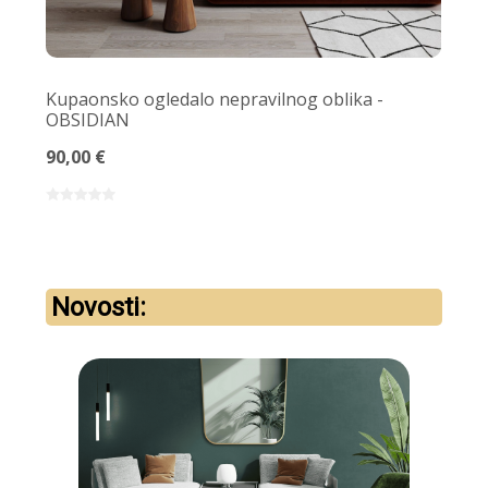
Kupaonsko ogledalo nepravilnog oblika -
Poli
OBSIDIAN
MULT
90,00 €
100,
Novosti: