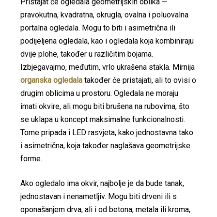
Pristajat će ogledala geometrijskih oblika —
pravokutna, kvadratna, okrugla, ovalna i poluovalna
portalna ogledala. Mogu to biti i asimetrična ili
podijeljena ogledala, kao i ogledala koja kombiniraju
dvije plohe, također u različitim bojama.
Izbjegavajmo, međutim, vrlo ukrašena stakla. Mirnija
organska ogledala
također će pristajati, ali to ovisi o
drugim oblicima u prostoru. Ogledala ne moraju
imati okvire, ali mogu biti brušena na rubovima, što
se uklapa u koncept maksimalne funkcionalnosti.
Tome pripada i LED rasvjeta, kako jednostavna tako
i asimetrična, koja također naglašava geometrijske
forme.
Ako ogledalo ima okvir, najbolje je da bude tanak,
jednostavan i nenametljiv. Mogu biti drveni ili s
oponašanjem drva, ali i od betona, metala ili kroma,