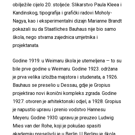
obilježile cijelo 20. stoljeće. Slikarstvo Paula Kleea i
Kandinskog, tipografija i grafički radovi Moholy-
Nagya, kao i eksperimentalni dizajn Marianne Brandt
pokazali su da Staatliches Bauhaus nije bio samo
škola, nego stvarna zajednica umjetnika i
projektanata.
Godine 1919. u Weimaru škola je utemeljena — to su
bile prve godine u Weimaru. Godine 1923. održana
je prva velika izložba majstora i studenata, a 1926.
Bauhaus se preselio u Dessau, gdje je Gropius
projektirao novi ikonični kompleks zgrada. Godine
1927. otvoren je arhitektonski odjel, a 1928. Gropius
je napustio upravu i prenio vodstvo Hannesu
Meyeru. Godine 1930. upravu je preuzeo Ludwig
Mies van der Rohe, koji je pokušao spasiti
akademiju preselivši je u Berlin. U Berlinu je škola