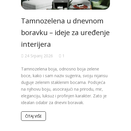
Tamnozelena u dnevnom
Val
boravku – ideje za uređenje
ure
interijera
koji
24 Srpanj 2026
1
19 S
Tamnozelena boja, odnosno boja zelene
Poslje
boce, kako i sam naziv sugerira, svoju nijansu
obilje
duguje zelenim staklenim bocama. Podsjeća
bojama
na njihovu boju, asocirajući na prirodu, mir,
Pojavi
eleganciju, luksuz i profinjen karakter. Zato je
inspir
idealan odabir za dnevni boravak.
koje s
Istodo
dinami
ČITAJ VIŠE
ČITAJ