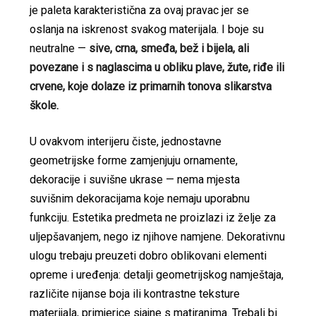
je paleta karakteristična za ovaj pravac jer se
oslanja na iskrenost svakog materijala. I boje su
neutralne —
sive, crna, smeđa, bež i bijela, ali
povezane i s naglascima u obliku plave, žute, riđe ili
crvene, koje dolaze iz primarnih tonova slikarstva
škole.
U ovakvom interijeru čiste, jednostavne
geometrijske forme zamjenjuju ornamente,
dekoracije i suvišne ukrase — nema mjesta
suvišnim dekoracijama koje nemaju uporabnu
funkciju. Estetika predmeta ne proizlazi iz želje za
uljepšavanjem, nego iz njihove namjene. Dekorativnu
ulogu trebaju preuzeti dobro oblikovani elementi
opreme i uređenja: detalji geometrijskog namještaja,
različite nijanse boja ili kontrastne teksture
materijala, primjerice sjajne s matiranima. Trebali bi