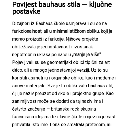
Povijest bauhaus stila — ključne
postavke
Dizajneri iz Bauhaus škole usmjeravali su se na
funkcionalnost, ali u minimalističkom obliku, koji je
morao proizaći iz funkcije.
Njihove projekte
obilježavala je jednostavnost i izostanak
nepotrebnih ukrasa po načelu
„manje je više"
.
Pojavljivali su se geometrijski oblici tipični za art
déco, ali u mnogo jednostavnijoj verziji. Uz to su
koristili asimetriju i organske oblike, kao i moderne i
sirove materijale. Sve je to oblikovalo bauhaus stil,
čiji je naziv preuzet od škole i projektne grupe. Kao
zanimljivost može se dodati da taj naziv ima i
četvrto značenje — britanska rock skupina
fascinirana idejama te slavne škole u njezinu je čast
prihvatila isto ime. I ona se smatrala pretečom, ali