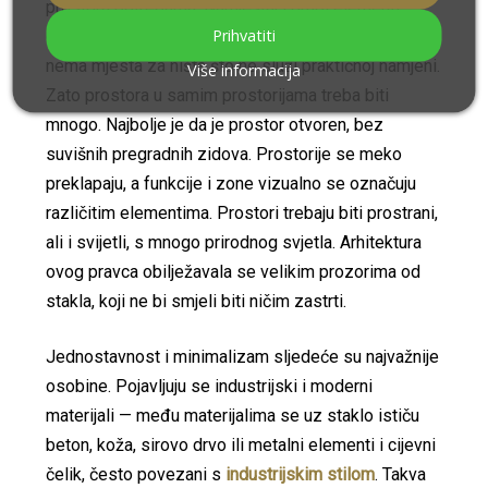
prostora potrebama. Namještaj i drugi elementi
Prihvatiti
opreme i uređenja moraju biti prije svega uporabni —
nema mjesta za ništa što ne služi praktičnoj namjeni.
Više informacija
Zato prostora u samim prostorijama treba biti
mnogo. Najbolje je da je prostor otvoren, bez
suvišnih pregradnih zidova. Prostorije se meko
preklapaju, a funkcije i zone vizualno se označuju
različitim elementima. Prostori trebaju biti prostrani,
ali i svijetli, s mnogo prirodnog svjetla. Arhitektura
ovog pravca obilježavala se velikim prozorima od
stakla, koji ne bi smjeli biti ničim zastrti.
Jednostavnost i minimalizam sljedeće su najvažnije
osobine. Pojavljuju se industrijski i moderni
materijali — među materijalima se uz staklo ističu
beton, koža, sirovo drvo ili metalni elementi i cijevni
čelik, često povezani s
industrijskim stilom
. Takva