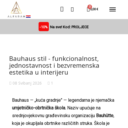
0,00 €
-10%
Na sve! Kod: PROLJECE
Bauhaus stil - funkcionalnost,
jednostavnost i bezvremenska
estetika u interijeru
08 Svibanj 2026
1
Bauhaus — „kuća gradnje" — legendarna je njemačka
umjetničko-obrtnička škola.
Naziv upućuje na
srednjovjekovnu građevinsku organizaciju
Bauhütte
,
koja je okupljala obrtnike različitih struka. Škola je