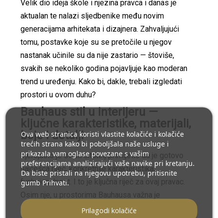
Velik dio ideja škole i njezina pravca i danas je
aktualan te nalazi sljedbenike među novim
generacijama arhitekata i dizajnera. Zahvaljujući
tomu, postavke koje su se pretočile u njegov
nastanak učinile su da nije zastario — štoviše,
svakih se nekoliko godina pojavljuje kao moderan
trend u uređenju. Kako bi, dakle, trebali izgledati
prostori u ovom duhu?
Bauhaus stil u interijeru —
ključne karakteristike, materijali,
boje i detalji
Ova web stranica koristi vlastite kolačiće i kolačiće
trećih strana kako bi poboljšala naše usluge i
prikazala vam oglase povezane s vašim
Vjerojatno je svaki čitatelj primijetio da je gotovo
preferencijama analizirajući vaše navike pri kretanju.
najčešća riječ, konkretnije karakteristika,
Da biste pristali na njegovu upotrebu, pritisnite
funkcionalnost. I to je ključna riječ za ovaj pravac.
gumb Prihvati.
Osim nje, u prostorima Bauhausa važna je
ergonomija, odnosno usmjerenost na prilagodbu
Prilagodi kolačiće