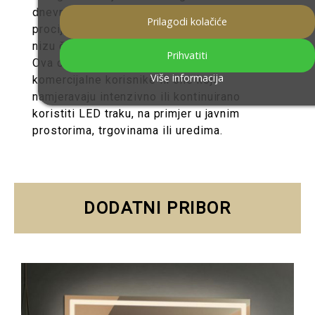
dnevno korištenje od 8 sati. Naravno, ovo je
Prilagodi kolačiće
procijenjeno trajanje, koje uglavnom ovisi o
nizu čimbenika, uključujući uvjete korištenja.
Prihvatiti
Ova opcija je posebno korisna za
Više informacija
komercijalne korisnike ili one koji
namjeravaju intenzivno ili kontinuirano
koristiti LED traku, na primjer u javnim
prostorima, trgovinama ili uredima.
DODATNI PRIBOR