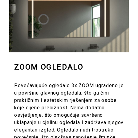
ZOOM OGLEDALO
Povećavajuće ogledalo 3x ZOOM ugrađeno je
u površinu glavnog ogledala, što ga čini
praktičnim i estetskim rješenjem za osobe
koje cijene preciznost. Nema dodatno
osvjetljenje, što omogućuje savršeno
uklapanje u cjelinu ogledala i zadržava njegov
elegantan izgled. Ogledalo nudi trostruko
povećanje, što olakšava nanošenje šminke,