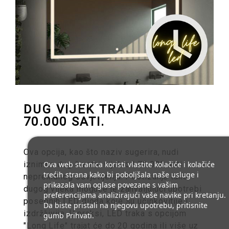
DUG VIJEK TRAJANJA
70.000 SATI.
Ova opcija, kao što naziv sugerira, nudi
Ova web stranica koristi vlastite kolačiće i kolačiće
iznimno dug životni vijek od 70.000 sati
trećih strana kako bi poboljšala naše usluge i
neprekidnog osvjetljenja. Postizanje tako
prikazala vam oglase povezane s vašim
dugog vijeka moguće je zahvaljujući upotrebi
preferencijama analizirajući vaše navike pri kretanju.
posebnih LED dioda koje su učinkovitije i
Da biste pristali na njegovu upotrebu, pritisnite
izdržljivije. U praksi, LED traka s opcijom
gumb Prihvati.
"Long Life" trajat će do 20 godina ili više uz