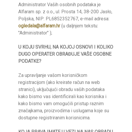
Administrator Vaših osobnih podataka je
Alfaram sp. z o.o., ul. Prosta 14, 38-200 Jasło,
Poljska, NIP: PL6852352767, e-mail adresa:
ogledala@alfaram.hr
(u daljnjem tekstu:
"Administrator" );
U KOJU SVRHU, NA KOJOJ OSNOVI I KOLIKO
DUGO OPERATER OBRAĐUJE VAŠE OSOBNE
PODATKE?
Za upravljanje vašom korisničkom
registracijom (ako kreirate račun na web
stranici), uključujući obradu vaših podataka
kako bismo vas identificirali kao korisnika i
kako bismo vam omogućili pristup raznim
značajkama, proizvodima i uslugama koje su
dostupne registriranim korisnicima.
KOJA PRAVA IMATE U VEZI NA NAS OBRADU