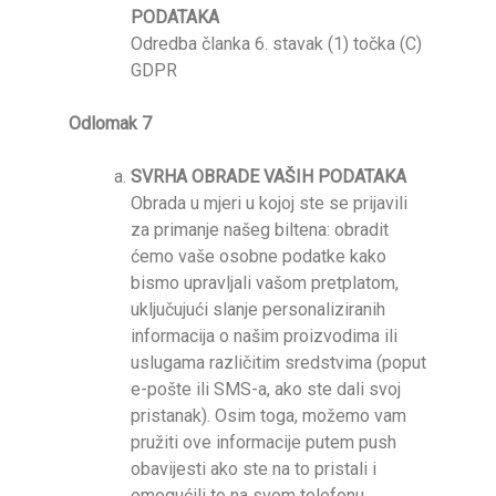
PODATAKA
Odredba članka 6. stavak (1) točka (C)
GDPR
Odlomak 7
SVRHA OBRADE VAŠIH PODATAKA
Obrada u mjeri u kojoj ste se prijavili
za primanje našeg biltena: obradit
ćemo vaše osobne podatke kako
bismo upravljali vašom pretplatom,
uključujući slanje personaliziranih
informacija o našim proizvodima ili
uslugama različitim sredstvima (poput
e-pošte ili SMS-a, ako ste dali svoj
pristanak). Osim toga, možemo vam
pružiti ove informacije putem push
obavijesti ako ste na to pristali i
omogućili to na svom telefonu.