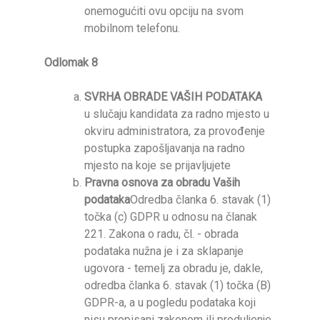
onemogućiti ovu opciju na svom
mobilnom telefonu.
Odlomak 8
SVRHA OBRADE VAŠIH PODATAKA
u slučaju kandidata za radno mjesto u
okviru administratora, za provođenje
postupka zapošljavanja na radno
mjesto na koje se prijavljujete
Pravna osnova za obradu Vaših
podataka
Odredba članka 6. stavak (1)
točka (c) GDPR u odnosu na članak
221. Zakona o radu, čl. - obrada
podataka nužna je i za sklapanje
ugovora - temelj za obradu je, dakle,
odredba članka 6. stavak (1) točka (B)
GDPR-a, a u pogledu podataka koji
nisu propisani zakonom ili produljenje