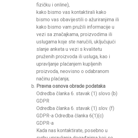
fizičku i online),
kako bismo vas kontaktirali kako
bismo vas obavijestili o ažuriranjima ili
kako bismo vam pružili informacije u
vezi sa značajkama, proizvodima ili
uslugama koje ste naručili, uključujući
slanje anketa u vezi s kvalitetu
pruženih proizvoda ili usluga, kao i
upravljanje plaćanjem kupljenih
proizvoda, neovisno o odabranom
načinu plaćanja;
Pravna osnova obrade podataka
Odredba članka 6. stavak (1) slovo (b)
GDPR
Odredba članka 6. stavak (1) slov. (f)
GDPR-a Odredba članka 6(1)(c)
GDPR-a
Kada nas kontaktirate, posebno u
svrhu upravljanja događajima koji se