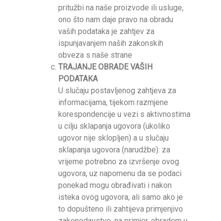
pritužbi na naše proizvode ili usluge,
ono što nam daje pravo na obradu
vaših podataka je zahtjev za
ispunjavanjem naših zakonskih
obveza s naše strane
TRAJANJE OBRADE VAŠIH
PODATAKA
U slučaju postavljenog zahtjeva za
informacijama, tijekom razmjene
korespondencije u vezi s aktivnostima
u cilju sklapanja ugovora (ukoliko
ugovor nije sklopljen) a u slučaju
sklapanja ugovora (narudžbe): za
vrijeme potrebno za izvršenje ovog
ugovora, uz napomenu da se podaci
ponekad mogu obrađivati ​​i nakon
isteka ovog ugovora, ali samo ako je
to dopušteno ili zahtijeva primjenjivo
zakonodavstvo, na primjer, obradom u