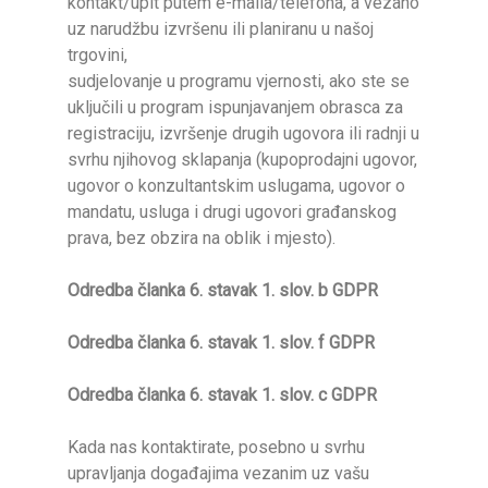
kontakt/upit putem e-maila/telefona, a vezano
uz narudžbu izvršenu ili planiranu u našoj
trgovini,
sudjelovanje u programu vjernosti, ako ste se
uključili u program ispunjavanjem obrasca za
registraciju, izvršenje drugih ugovora ili radnji u
svrhu njihovog sklapanja (kupoprodajni ugovor,
ugovor o konzultantskim uslugama, ugovor o
mandatu, usluga i drugi ugovori građanskog
prava, bez obzira na oblik i mjesto).
Odredba članka 6. stavak 1. slov. b GDPR
Odredba članka 6. stavak 1. slov. f
GDPR
Odredba članka 6. stavak 1. slov. c
GDPR
Kada nas kontaktirate, posebno u svrhu
upravljanja događajima vezanim uz vašu