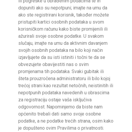
ili pogreške u obrađenim podacima te ih
dopuniti ako su nepotpuni; imajte na umu da
ako ste registrirani korisnik, također možete
pristupiti kartici osobnih podataka u svom
korisničkom računu kako biste promijenili ili
ažurirali svoje osobne podatke. U svakom
slučaju, imajte na umu da aktivnim davanjem
svojih osobnih podataka na bilo koji način
izjavljujete da su isti istiniti i točni te da se
obvezujete obavijestiti nas o svim
promjenama tih podataka. Svaki gubitak ili
šteta prouzročena administratoru ili bilo kojoj
trećoj strani kao rezultat netočnih, neistinitih ili
nepotpunih podataka navedenih u obrascima
za registraciju ostaje vaša isključiva
odgovornost. Napominjemo da biste nam
općenito trebali dati samo svoje osobne
podatke, a ne podatke trećih strana, osim kako
je dopušteno ovim Pravilima o privatnosti.