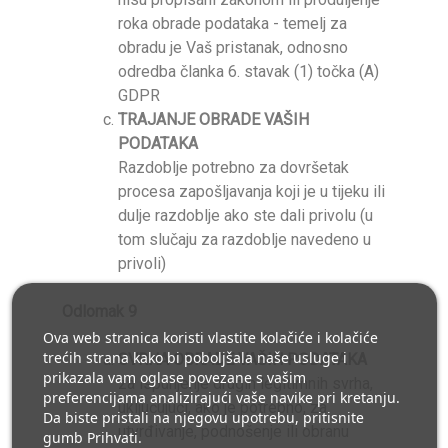
roka obrade podataka - temelj za
obradu je Vaš pristanak, odnosno
odredba članka 6. stavak (1) točka (A)
GDPR
TRAJANJE OBRADE VAŠIH
PODATAKA
Razdoblje potrebno za dovršetak
procesa zapošljavanja koji je u tijeku ili
dulje razdoblje ako ste dali privolu (u
tom slučaju za razdoblje navedeno u
privoli)
Odlomak 9
Ova web stranica koristi vlastite kolačiće i kolačiće
trećih strana kako bi poboljšala naše usluge i
SVRHA OBRADE VAŠIH PODATAKA
prikazala vam oglase povezane s vašim
za ispunjenje drugih legitimnih svrha,
preferencijama analizirajući vaše navike pri kretanju.
uključujući, ako je potrebno, za
Da biste pristali na njegovu upotrebu, pritisnite
utvrđivanje, podnošenje ili obranu
gumb Prihvati.