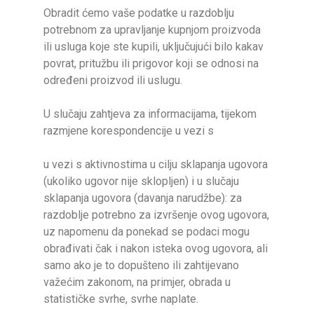
Obradit ćemo vaše podatke u razdoblju
potrebnom za upravljanje kupnjom proizvoda
ili usluga koje ste kupili, uključujući bilo kakav
povrat, pritužbu ili prigovor koji se odnosi na
određeni proizvod ili uslugu.
U slučaju zahtjeva za informacijama, tijekom
razmjene korespondencije u vezi s
u vezi s aktivnostima u cilju sklapanja ugovora
(ukoliko ugovor nije sklopljen) i u slučaju
sklapanja ugovora (davanja narudžbe): za
razdoblje potrebno za izvršenje ovog ugovora,
uz napomenu da ponekad se podaci mogu
obrađivati ​​čak i nakon isteka ovog ugovora, ali
samo ako je to dopušteno ili zahtijevano
važećim zakonom, na primjer, obrada u
statističke svrhe, svrhe naplate.