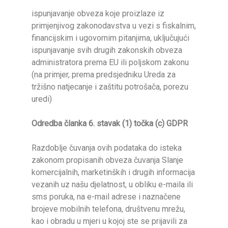
ispunjavanje obveza koje proizlaze iz
primjenjivog zakonodavstva u vezi s fiskalnim,
financijskim i ugovornim pitanjima, uključujući
ispunjavanje svih drugih zakonskih obveza
administratora prema EU ili poljskom zakonu
(na primjer, prema predsjedniku Ureda za
tržišno natjecanje i zaštitu potrošača, porezu
uredi)
Odredba članka 6. stavak (1) točka (c) GDPR
Razdoblje čuvanja ovih podataka do isteka
zakonom propisanih obveza čuvanja Slanje
komercijalnih, marketinških i drugih informacija
vezanih uz našu djelatnost, u obliku e-maila ili
sms poruka, na e-mail adrese i naznačene
brojeve mobilnih telefona, društvenu mrežu,
kao i obradu u mjeri u kojoj ste se prijavili za