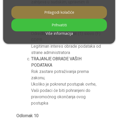
zahtjeva u sudskim, upravnim ili
izvansudskim postupcima,
Prilagodi kolačiće
utvrđivanje, podnošenje i obrana tužbi
u vezi s aktivnostima upravitelja
Prihvatiti
Pravna osnova obrade podataka
Više informacija
Odredba članka 6. stavak (1) slovo (F)
GDPR
Legitiman interes obrade podataka od
strane administratora
TRAJANJE OBRADE VAŠIH
PODATAKA
Rok zastare potraživanja prema
zakonu;
Ukoliko je pokrenut postupak ovrhe,
Vaši podaci će biti pohranjeni do
pravomoćnog okončanja ovog
postupka
Odlomak 10