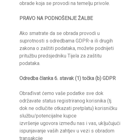
obrade koja se provodi na temelju privole.
PRAVO NA PODNOŠENJE ŽALBE
Ako smatrate da se obrada provodi u
suprotnosti s odredbama GDPR-a ili drugih
zakona o zaštiti podataka, možete podnijeti
pritužbu predsjedniku Tijela za zaštitu
podataka.
Odredba članka 6. stavak (1) točka (b)
GDPR
Obrađivat ćemo vaše podatke sve dok
održavate status registriranog korisnika (tj.
dok ne odlučite otkazati pretplatu) korisničku
službu/potencijalne kupce
izvršenje ugovora između nas i vas, uključujući
ispunjavanje vaših zahtjev u vezi s obradom
transakcije