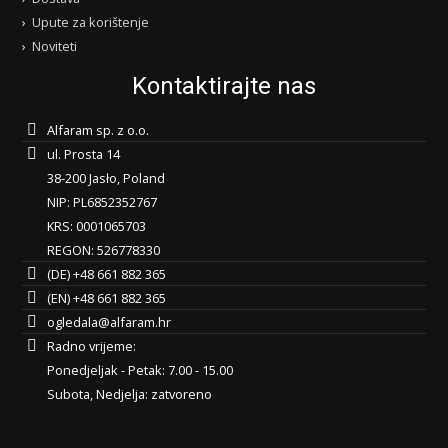
Upute za korištenje
Noviteti
Kontaktirajte nas
Alfaram sp. z o.o.
ul. Prosta 14
38-200 Jasło, Poland
NIP: PL6852352767
KRS: 0001065703
REGON: 526778330
(DE) +48 661 882 365
(EN) +48 661 882 365
ogledala@alfaram.hr
Radno vrijeme:
Ponedjeljak - Petak: 7.00 - 15.00
Subota, Nedjelja: zatvoreno