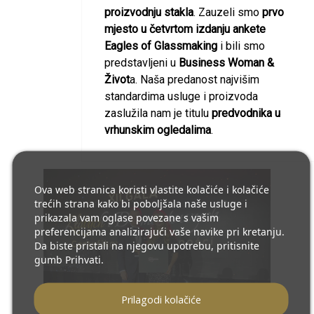
proizvodnju stakla
. Zauzeli smo
prvo
mjesto u četvrtom izdanju ankete
Eagles of Glassmaking
i bili smo
predstavljeni u
Business Woman &
Život
a. Naša predanost najvišim
standardima usluge i proizvoda
zaslužila nam je titulu
predvodnika u
vrhunskim ogledalima
.
Ova web stranica koristi vlastite kolačiće i kolačiće
trećih strana kako bi poboljšala naše usluge i
prikazala vam oglase povezane s vašim
preferencijama analizirajući vaše navike pri kretanju.
Da biste pristali na njegovu upotrebu, pritisnite
gumb Prihvati.
Prilagodi kolačiće