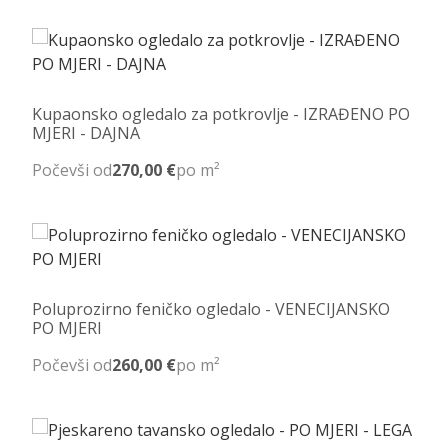
Kupaonsko ogledalo za potkrovlje - IZRAĐENO PO
MJERI - DAJNA
Počevši od
270,00 €
po m²
Poluprozirno feničko ogledalo - VENECIJANSKO
PO MJERI
Počevši od
260,00 €
po m²