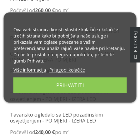
Počevši od
260,00 €
po m²
Ova web stranica koristi vlastite kolačiće i kolačiće
J
trećih strana kako bi poboljšala naše usluge i
prikazala vam oglase povezane s vašim
preferencijama analizirajući vaše navike pri kretanju.
Ogledala za kuhinju - srebrna ploča - SILVER
Da biste pristali na njegovu upotrebu, pritisnite
F
I
L
T
R
I
R
A
PANEL, IZRAĐENA PO MJERI
gumb Prihvati.
Više informacija
Prilagodi kolačiće
Počevši od
120,00 €
po m²
PRIHVATITI
Tavansko ogledalo sa LED pozadinskim
osvjetljenjem - PO MJERI - IZERA LED
Počevši od
240,00 €
po m²