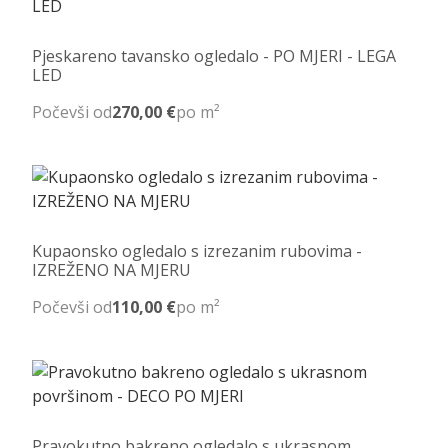
Pjeskareno tavansko ogledalo - PO MJERI - LEGA
LED
Počevši od
270,00 €
po m²
Kupaonsko ogledalo s izrezanim rubovima -
IZREŽENO NA MJERU
Počevši od
110,00 €
po m²
Pravokutno bakreno ogledalo s ukrasnom