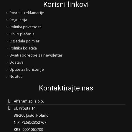
Korisni linkovi
Povrati i reklamacije
Regulacija
Politika privatnosti
Oblici plaćanja
Ogledala po mjeri
Politika kolačića
Uvjeti i odredbe za newsletter
Dostava
Upute za korištenje
Noviteti
Kontaktirajte nas
Alfaram sp. z o.o.
ul. Prosta 14
38-200 Jasło, Poland
NIP: PL6852352767
KRS: 0001065703