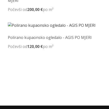
MJERI
Počevši od
200,00 €
po m²
Polirano kupaonsko ogledalo - AGIS PO MJERI
Počevši od
120,00 €
po m²