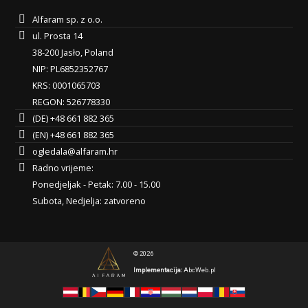
Alfaram sp. z o.o.
ul. Prosta 14
38-200 Jasło, Poland
NIP: PL6852352767
KRS: 0001065703
REGON: 526778330
(DE) +48 661 882 365
(EN) +48 661 882 365
ogledala@alfaram.hr
Radno vrijeme:
Ponedjeljak - Petak: 7.00 - 15.00
Subota, Nedjelja: zatvoreno
© 2026
Implementacija:
AbcWeb.pl