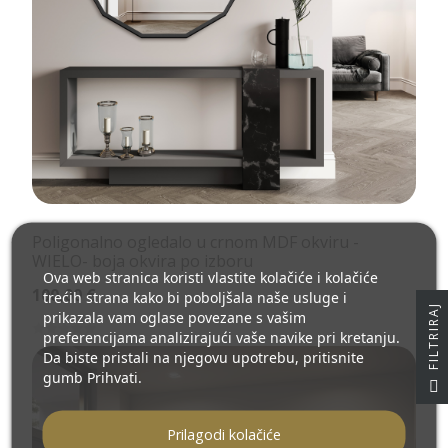
Poligonalno ogledalo u crnom MDF okviru -
WIELO- boja okvira po izboru
Ova web stranica koristi vlastite kolačiće i kolačiće
100,00 €
trećih strana kako bi poboljšala naše usluge i
J
prikazala vam oglase povezane s vašim
preferencijama analizirajući vaše navike pri kretanju.
Da biste pristali na njegovu upotrebu, pritisnite
gumb Prihvati.
F
I
L
T
R
I
R
A
Prilagodi kolačiće