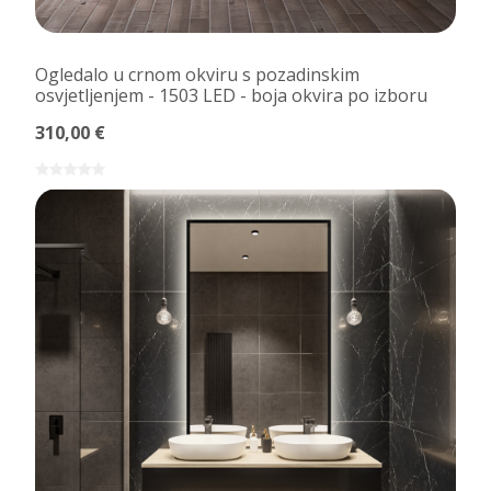
Ogledalo u crnom okviru s pozadinskim
osvjetljenjem - 1503 LED - boja okvira po izboru
310,00 €