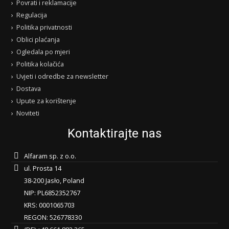
Povrati i reklamacije
Regulacija
Politika privatnosti
Oblici plaćanja
Ogledala po mjeri
Politika kolačića
Uvjeti i odredbe za newsletter
Dostava
Upute za korištenje
Noviteti
Kontaktirajte nas
Alfaram sp. z o.o.
ul. Prosta 14
38-200 Jasło, Poland
NIP: PL6852352767
KRS: 0001065703
REGON: 526778330