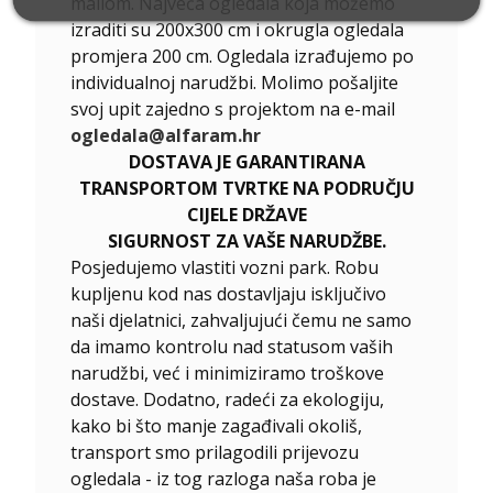
mailom. Najveća ogledala koja možemo
izraditi su 200x300 cm i okrugla ogledala
promjera 200 cm. Ogledala izrađujemo po
individualnoj narudžbi. Molimo pošaljite
svoj upit zajedno s projektom na e-mail
ogledala@alfaram.hr
DOSTAVA JE GARANTIRANA
TRANSPORTOM TVRTKE NA PODRUČJU
CIJELE DRŽAVE
SIGURNOST ZA VAŠE NARUDŽBE.
Posjedujemo vlastiti vozni park. Robu
kupljenu kod nas dostavljaju isključivo
naši djelatnici, zahvaljujući čemu ne samo
da imamo kontrolu nad statusom vaših
narudžbi, već i minimiziramo troškove
dostave. Dodatno, radeći za ekologiju,
kako bi što manje zagađivali okoliš,
transport smo prilagodili prijevozu
ogledala - iz tog razloga naša roba je