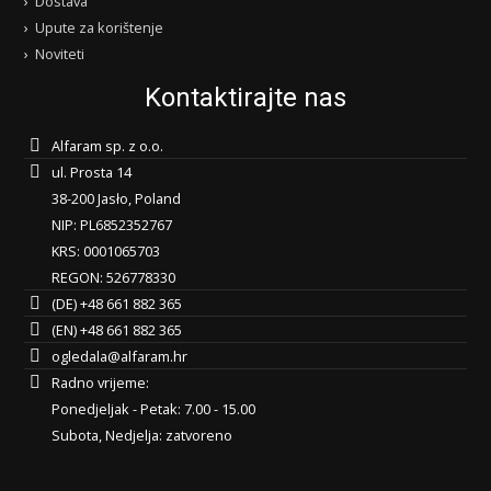
Dostava
Upute za korištenje
Noviteti
Kontaktirajte nas
Alfaram sp. z o.o.
ul. Prosta 14
38-200 Jasło, Poland
NIP: PL6852352767
KRS: 0001065703
REGON: 526778330
(DE) +48 661 882 365
(EN) +48 661 882 365
ogledala@alfaram.hr
Radno vrijeme:
Ponedjeljak - Petak: 7.00 - 15.00
Subota, Nedjelja: zatvoreno