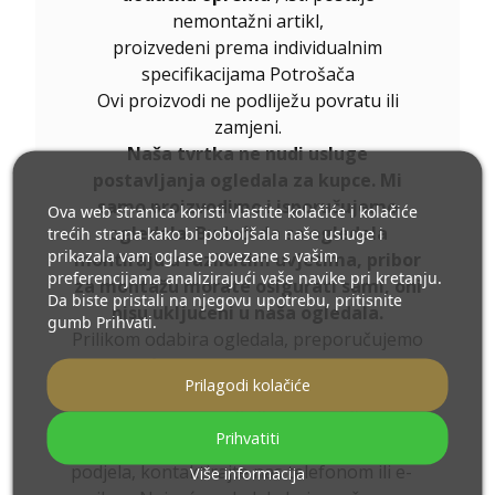
nemontažni artikl,
proizvedeni prema individualnim
specifikacijama Potrošača
Ovi proizvodi ne podliježu povratu ili
zamjeni.
Naša tvrtka ne nudi usluge
postavljanja ogledala za kupce. Mi
samo proizvodimo i isporučujemo
Ova web stranica koristi vlastite kolačiće i kolačiće
ogledala. Budući da se ogledala
trećih strana kako bi poboljšala naše usluge i
prikazala vam oglase povezane s vašim
montiraju u različitim uvjetima, pribor
preferencijama analizirajući vaše navike pri kretanju.
za montažu morate osigurati sami, oni
Da biste pristali na njegovu upotrebu, pritisnite
nisu uključeni u naša ogledala.
gumb Prihvati.
Prilikom odabira ogledala, preporučujemo
da konfigurirate ogledalo i odaberete
Prilagodi kolačiće
dodatnu opremu
.
Ukoliko niste pronašli željenu veličinu
Prihvatiti
ogledala ili Vam je potrebna drugačija
podjela, kontaktirajte nas telefonom ili e-
Više informacija