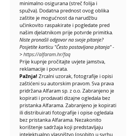
minimalno osigurana (streč folija i
spužva). Dodatna prednost ovog oblika
zaštite je mogućnost da narudžbu
učinkovito raspakirate i pogledate pred
našim djelatnikom prije potvrde primitka.
Niste pronašli odgovor na svoje pitanje?
Posjetite karticu "Često postavljana pitanja" -
>
https://alfaram.hr/faq
Prije kupnje pročitajte uvjete jamstva,
reklamacije i povrata.
Pažnja!
Zrcalni uzorak, fotografije i opisi
zaštićeni su autorskim pravom. Sva prava
pridržana Alfaram sp. z o.o. Zabranjeno je
kopirati i prodavati dizajne ogledala bez
pristanka Alfarama. Zabranjeno je kopirati
ili distribuirati fotografije i opise ogledala
bez pristanka Alfarama. Nezakonito
korištenje sadržaja koji predstavljaju
intelektualno vlasništvo (osobito u svrhu