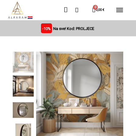
0,00 €
-10%
Na sve! Kod: PROLJECE