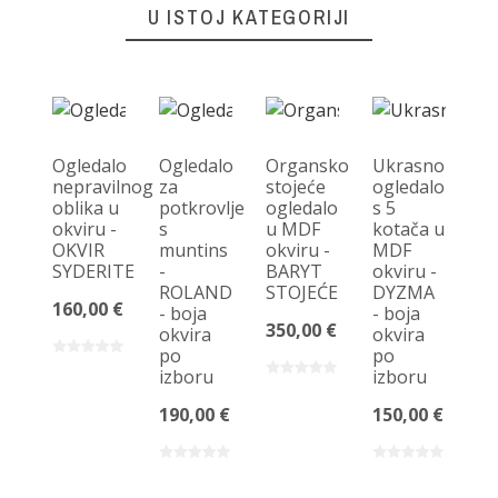
U ISTOJ KATEGORIJI
Ogledalo
Ogledalo
Organsko
Ukrasno
nepravilnog
za
stojeće
ogledalo
oblika u
potkrovlje
ogledalo
s 5
O
okviru -
s
u MDF
kotača u
og
OKVIR
muntins
okviru -
MDF
u
SYDERITE
-
BARYT
okviru -
M
ROLAND
STOJEĆE
DYZMA
S
160,00 €
- boja
- boja
ok
350,00 €
okvira
okvira
po
po
po
os
izboru
izboru
-
O
190,00 €
150,00 €
LE
bo
ok
p