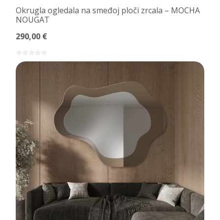
Okrugla ogledala na smeđoj ploči zrcala – MOCHA
NOUGAT
290,00 €