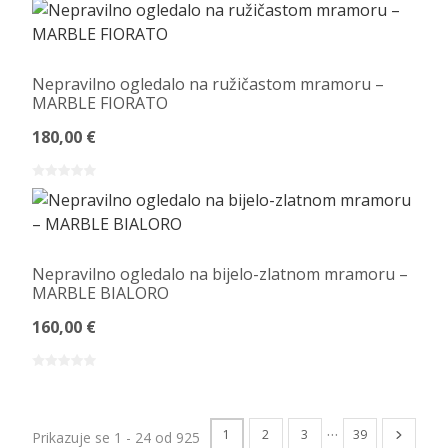
Nepravilno ogledalo na ružičastom mramoru –
MARBLE FIORATO
180,00 €
Nepravilno ogledalo na bijelo-zlatnom mramoru –
MARBLE BIALORO
160,00 €
…
1
2
3
39
Prikazuje se 1 - 24 od 925