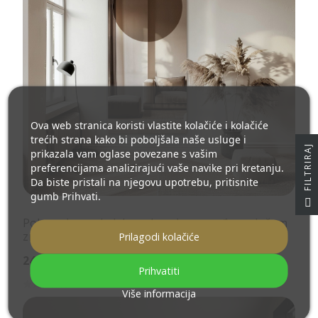
Ova web stranica koristi vlastite kolačiće i kolačiće
trećih strana kako bi poboljšala naše usluge i
J
prikazala vam oglase povezane s vašim
preferencijama analizirajući vaše navike pri kretanju.
Da biste pristali na njegovu upotrebu, pritisnite
gumb Prihvati.
F
I
L
T
R
I
R
A
Poluovalno ogledalo s okruglom smeđom pločom
zrcala – MOCHA CHOCO
Prilagodi kolačiće
240,00 €
Prihvatiti
Više informacija