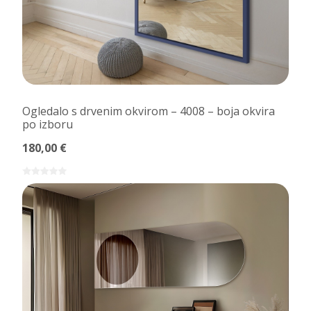
Ogledalo s drvenim okvirom – 4008 – boja okvira
po izboru
180,00 €