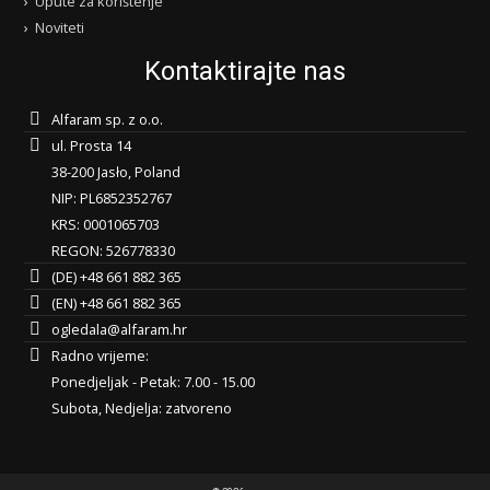
Upute za korištenje
Noviteti
Kontaktirajte nas
Alfaram sp. z o.o.
ul. Prosta 14
38-200 Jasło, Poland
NIP: PL6852352767
KRS: 0001065703
REGON: 526778330
(DE) +48 661 882 365
(EN) +48 661 882 365
ogledala@alfaram.hr
Radno vrijeme:
Ponedjeljak - Petak: 7.00 - 15.00
Subota, Nedjelja: zatvoreno