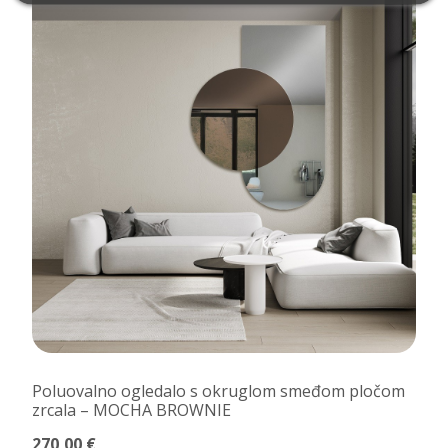
Poluovalno ogledalo s okruglom smeđom pločom
zrcala – MOCHA BROWNIE
270,00 €