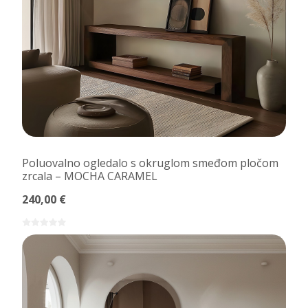
Poluovalno ogledalo s okruglom smeđom pločom
zrcala – MOCHA CARAMEL
240,00 €