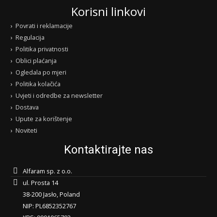
Korisni linkovi
Povrati i reklamacije
Regulacija
Politika privatnosti
Oblici plaćanja
Ogledala po mjeri
Politika kolačića
Uvjeti i odredbe za newsletter
Dostava
Upute za korištenje
Noviteti
Kontaktirajte nas
Alfaram sp. z o.o.
ul. Prosta 14
38-200 Jasło, Poland
NIP: PL6852352767