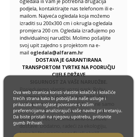
ogledala ili Vam je potrebna drugačija
podjela, kontaktirajte nas telefonom ili e-
mailom. Najveća ogledala koja možemo
izraditi su 200x300 cm i okrugla ogledala
promjera 200 cm. Ogledala izrađujemo po
individualnoj narudžbi. Molimo pošaljite
svoj upit zajedno s projektom na e-
mail
ogledala@alfaram.hr
DOSTAVA JE GARANTIRANA
TRANSPORTOM TVRTKE NA PODRUČJU
CIJELE DRŽAVE
SIGURNOST ZA VAŠE NARUDŽBE.
Posjedujemo vlastiti vozni park. Robu
Ova web stranica koristi vlastite kolačiće i kolačiće
kupljenu kod nas dostavljaju isključivo
trećih strana kako bi poboljšala naše usluge i
naši djelatnici, zahvaljujući čemu ne samo
prikazala vam oglase povezane s vašim
preferencijama analizirajući vaše navike pri kretanju.
da imamo kontrolu nad statusom vaših
Da biste pristali na njegovu upotrebu, pritisnite
narudžbi, već i minimiziramo troškove
gumb Prihvati.
dostave. Dodatno, radeći za ekologiju,
kako bi što manje zagađivali okoliš,