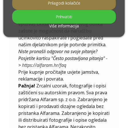
Prilagodi kolačiće
transport smo prilagodili prijevozu
ogledala - iz tog razloga naša roba je
Prihvatiti
minimalno osigurana (streč folija i
spužva). Dodatna prednost ovog oblika
Više informacija
zaštite je mogućnost da narudžbu
učinkovito raspakirate i pogledate pred
našim djelatnikom prije potvrde primitka.
Niste pronašli odgovor na svoje pitanje?
Posjetite karticu "Često postavljana pitanja" -
>
https://alfaram.hr/faq
Prije kupnje pročitajte uvjete jamstva,
reklamacije i povrata.
Pažnja!
Zrcalni uzorak, fotografije i opisi
zaštićeni su autorskim pravom. Sva prava
pridržana Alfaram sp. z o.o. Zabranjeno je
kopirati i prodavati dizajne ogledala bez
pristanka Alfarama. Zabranjeno je kopirati
ili distribuirati fotografije i opise ogledala
bez pristanka Alfarama. Nezakonito