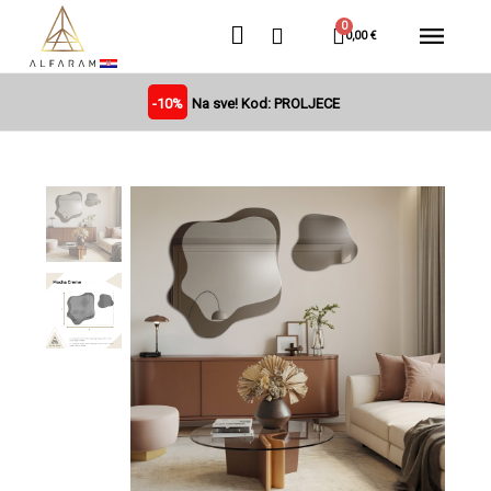
0,00 €
-10%
Na sve! Kod: PROLJECE