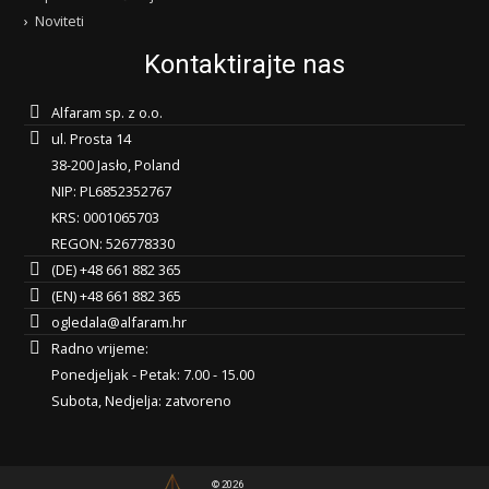
Noviteti
Kontaktirajte nas
Alfaram sp. z o.o.
ul. Prosta 14
38-200 Jasło, Poland
NIP: PL6852352767
KRS: 0001065703
REGON: 526778330
(DE) +48 661 882 365
(EN) +48 661 882 365
ogledala@alfaram.hr
Radno vrijeme:
Ponedjeljak - Petak: 7.00 - 15.00
Subota, Nedjelja: zatvoreno
© 2026