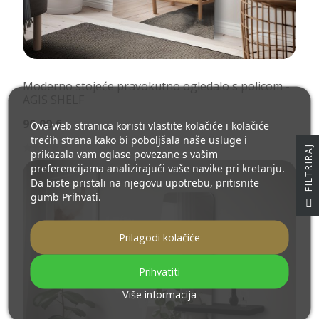
Moderno stojeće pravokutno ogledalo s policom -
AGIS SHELF
90,00 €
Ova web stranica koristi vlastite kolačiće i kolačiće
trećih strana kako bi poboljšala naše usluge i
J
prikazala vam oglase povezane s vašim
preferencijama analizirajući vaše navike pri kretanju.
Da biste pristali na njegovu upotrebu, pritisnite
gumb Prihvati.
F
I
L
T
R
I
R
A
Prilagodi kolačiće
Prihvatiti
Više informacija