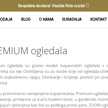
Besplatna dostava! Vlastita flota vozila!
ODAJA
BLOG
O NAMA
SURADNJA
KONTAKT
EMIUM ogledala
um ogledala su gotovi modeli kupaonskih ogledala s d
nima iza nje. Osmišljena su za osobe koje od ogledala oč
ti svakodnevnu njegu, šminkanje i brijanje, pomoći pri pr
nice.
u prvenstveno namijenjena kupaonicama, Premium ogledala d
avanje, primjerice uz kućni toaletni stolić, u garderobi, kozm
jujući rješenjima kao što su podloga protiv pare, ZOOM ogleda