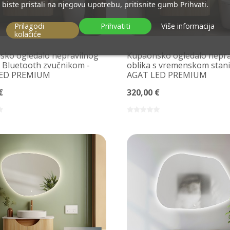
biste pristali na njegovu upotrebu, pritisnite gumb Prihvati.
Prilagodi
Prihvatiti
Više informacija
kolačiće
ko ogledalo nepravilnog
Kupaonsko ogledalo nepra
s Bluetooth zvučnikom -
oblika s vremenskom stan
LED PREMIUM
AGAT LED PREMIUM
€
320,00 €