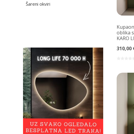
Šareni okviri
Kupaons
oblika 
KARO 
310,00 