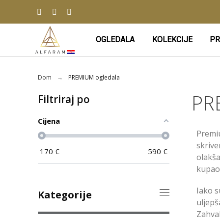
OGLEDALA
KOLEKCIJE
PR
Dom
PREMIUM ogledala
PR
Filtriraj po
Cijena
Premi
skrive
170
€
590
€
olakša
kupao
Iako s
Kategorije
uljepš
Zahval