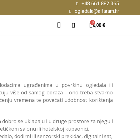
+48 661 882 365
ogledala@alfaram.hr
0,00 €
odacima ugrađenima u površinu ogledala ili
ekuju više od samog odraza – ono treba stvarno
aćenju vremena te povećati udobnost korištenja
obro se uklapaju i u druge prostore za njegu i
etičkom salonu ili hotelskoj kupaonici.
lo, dodirni ili senzorski prekidač, digitalni sat,