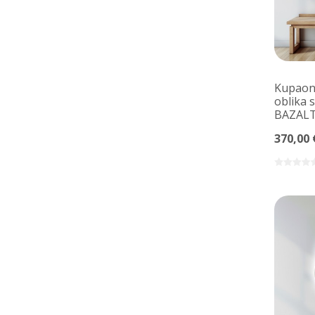
Kupaons
oblika 
BAZALT
370,00 