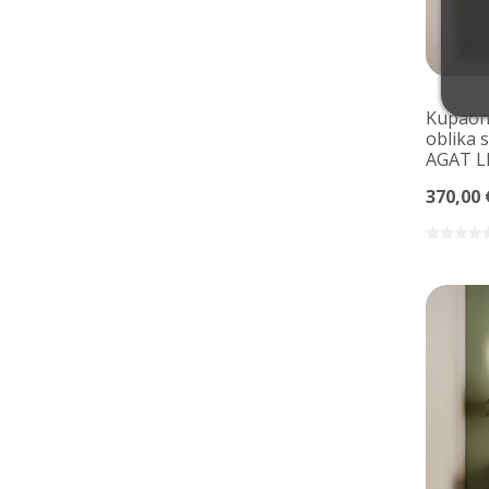
Kupaons
oblika 
AGAT 
370,00 