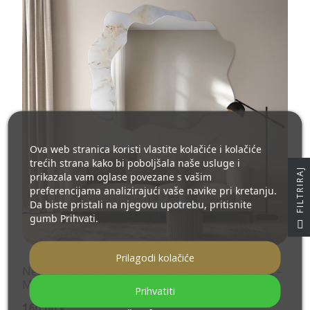
Ova web stranica koristi vlastite kolačiće i kolačiće
trećih strana kako bi poboljšala naše usluge i
J
prikazala vam oglase povezane s vašim
preferencijama analizirajući vaše navike pri kretanju.
Da biste pristali na njegovu upotrebu, pritisnite
gumb Prihvati.
F
I
L
T
R
I
R
A
Prilagodi kolačiće
Nepravilno ogledalo na bijelo-zlatnom mramoru –
MARBLE BIALORO
Prihvatiti
160,00 €