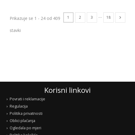
…
1
2
3
18
Prikazuje se 1 - 24 od 409
stavki
Korisni linkovi
Povrati i reklamacije
Regulacija
Politika privatnosti
Oblici plaćanja
Ogledala po mjeri