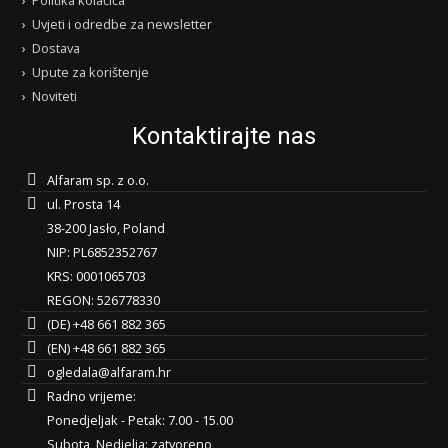
Politika kolačića
Uvjeti i odredbe za newsletter
Dostava
Upute za korištenje
Noviteti
Kontaktirajte nas
Alfaram sp. z o.o.
ul. Prosta 14
38-200 Jasło, Poland
NIP: PL6852352767
KRS: 0001065703
REGON: 526778330
(DE) +48 661 882 365
(EN) +48 661 882 365
ogledala@alfaram.hr
Radno vrijeme:
Ponedjeljak - Petak: 7.00 - 15.00
Subota, Nedjelja: zatvoreno