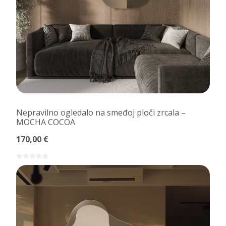
Nepravilno ogledalo na smeđoj ploči zrcala –
MOCHA COCOA
170,00 €