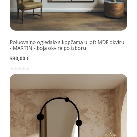
Poluovalno ogledalo s kopčama u loft MDF okviru
- MARTIN - boja okvira po izboru
330,00 €