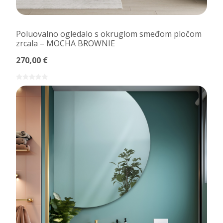
Poluovalno ogledalo s okruglom smeđom pločom
zrcala – MOCHA BROWNIE
270,00 €