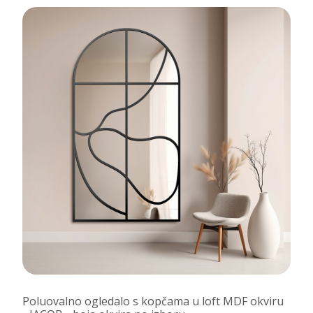
Poluovalno ogledalo s kopčama u loft MDF okviru