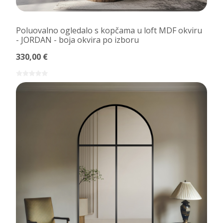
Poluovalno ogledalo s kopčama u loft MDF okviru
- JORDAN - boja okvira po izboru
330,00 €