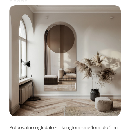
Poluovalno ogledalo s okruglom smeđom pločom