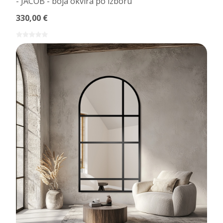
- JACOB - boja okvira po izboru
330,00 €