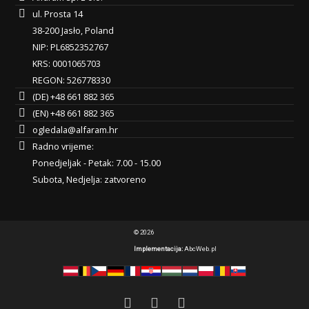
ul. Prosta 14
38-200 Jasło, Poland
NIP: PL6852352767
KRS: 0001065703
REGON: 526778330
(DE) +48 661 882 365
(EN) +48 661 882 365
ogledala@alfaram.hr
Radno vrijeme:
Ponedjeljak - Petak: 7.00 - 15.00
Subota, Nedjelja: zatvoreno
© 2026
Implementacija:
AbcWeb.pl