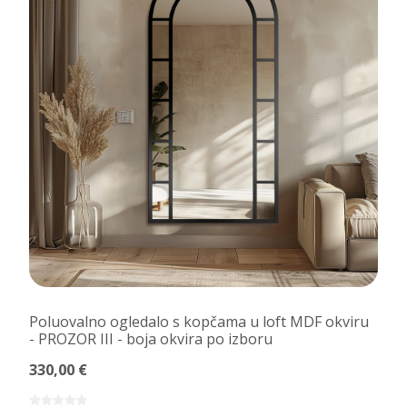
Poluovalno ogledalo s kopčama u loft MDF okviru
- PROZOR III - boja okvira po izboru
330,00 €