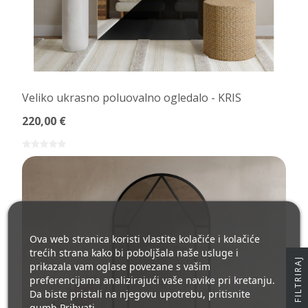
Veliko ukrasno poluovalno ogledalo - KRIS
220,00 €
Ova web stranica koristi vlastite kolačiće i kolačiće
trećih strana kako bi poboljšala naše usluge i
J
prikazala vam oglase povezane s vašim
preferencijama analizirajući vaše navike pri kretanju.
Da biste pristali na njegovu upotrebu, pritisnite
gumb Prihvati.
F
I
L
T
R
I
R
A