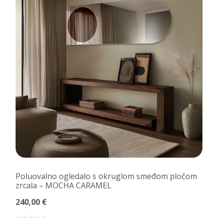
Poluovalno ogledalo s okruglom smeđom pločom
zrcala – MOCHA CARAMEL
240,00 €