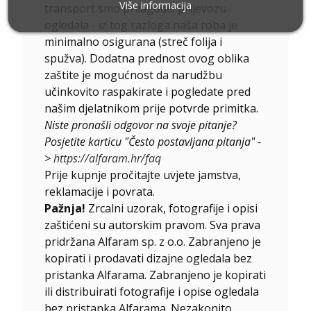
Više informacija
transport smo prilagodili prijevozu
ogledala - iz tog razloga naša roba je
minimalno osigurana (streč folija i
spužva). Dodatna prednost ovog oblika
zaštite je mogućnost da narudžbu
učinkovito raspakirate i pogledate pred
našim djelatnikom prije potvrde primitka.
Niste pronašli odgovor na svoje pitanje?
Posjetite karticu "Često postavljana pitanja" -
>
https://alfaram.hr/faq
Prije kupnje pročitajte uvjete jamstva,
reklamacije i povrata.
Pažnja!
Zrcalni uzorak, fotografije i opisi
zaštićeni su autorskim pravom. Sva prava
pridržana Alfaram sp. z o.o. Zabranjeno je
kopirati i prodavati dizajne ogledala bez
pristanka Alfarama. Zabranjeno je kopirati
ili distribuirati fotografije i opise ogledala
bez pristanka Alfarama. Nezakonito