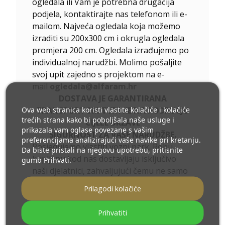
ogledala ili Vam je potrebna drugačija
podjela, kontaktirajte nas telefonom ili e-
mailom. Najveća ogledala koja možemo
izraditi su 200x300 cm i okrugla ogledala
promjera 200 cm. Ogledala izrađujemo po
individualnoj narudžbi. Molimo pošaljite
svoj upit zajedno s projektom na e-
mail
ogledala@alfaram.hr
DOSTAVA JE GARANTIRANA
Ova web stranica koristi vlastite kolačiće i kolačiće
TRANSPORTOM TVRTKE NA PODRUČJU
trećih strana kako bi poboljšala naše usluge i
CIJELE DRŽAVE
prikazala vam oglase povezane s vašim
SIGURNOST ZA VAŠE NARUDŽBE.
preferencijama analizirajući vaše navike pri kretanju.
Posjedujemo vlastiti vozni park. Robu
Da biste pristali na njegovu upotrebu, pritisnite
kupljenu kod nas dostavljaju isključivo
gumb Prihvati.
naši djelatnici, zahvaljujući čemu ne samo
da imamo kontrolu nad statusom vaših
Prilagodi kolačiće
narudžbi, već i minimiziramo troškove
dostave. Dodatno, radeći za ekologiju,
Prihvatiti
kako bi što manje zagađivali okoliš,