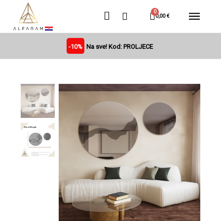
0,00 €
-10%
Na sve! Kod: PROLJECE