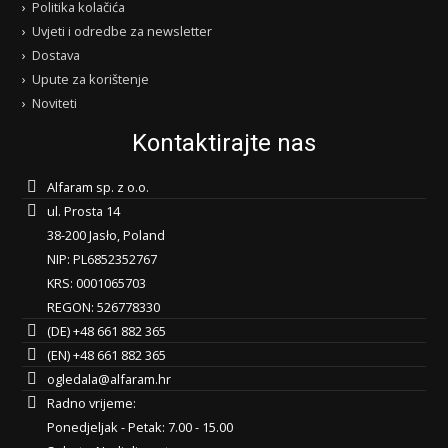
Politika kolačića
Uvjeti i odredbe za newsletter
Dostava
Upute za korištenje
Noviteti
Kontaktirajte nas
Alfaram sp. z o.o.
ul. Prosta 14
38-200 Jasło, Poland
NIP: PL6852352767
KRS: 0001065703
REGON: 526778330
(DE) +48 661 882 365
(EN) +48 661 882 365
ogledala@alfaram.hr
Radno vrijeme:
Ponedjeljak - Petak: 7.00 - 15.00