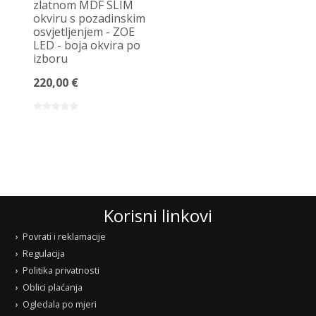
zlatnom MDF SLIM
okviru s pozadinskim
osvjetljenjem - ZOE
LED - boja okvira po
izboru
220,00 €
Korisni linkovi
Povrati i reklamacije
Regulacija
Politika privatnosti
Oblici plaćanja
Ogledala po mjeri