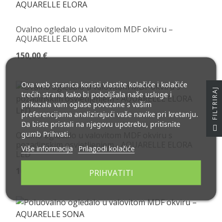
Ovalno ogledalo u valovitom MDF okviru –
AQUARELLE ELORA
150,00 €
Ova web stranica koristi vlastite kolačiće i kolačiće
J
trećih strana kako bi poboljšala naše usluge i
prikazala vam oglase povezane s vašim
preferencijama analizirajući vaše navike pri kretanju.
Da biste pristali na njegovu upotrebu, pritisnite
F
I
L
T
R
I
R
A
gumb Prihvati.
Ovalno ogledalo u valovitom MDF okviru s
pozadinskim osvjetljenjem - AQUARELLE ELORA
Više informacija
Prilagodi kolačiće
LED
160,00 €
PRIHVATITI