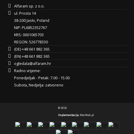
Alfaram sp. z o.o.
ul. Prosta 14
38-200 Jasło, Poland
NIP: PL6852352767
KRS: 0001065703
REGON: 526778330
(DE) +48 661 882 365
(EN) +48 661 882 365
ogledala@alfaram.hr
Radno vrijeme:
Ponedjeljak - Petak: 7.00 - 15.00
Subota, Nedjelja: zatvoreno
© 2026
Implementacija:
AbcWeb.pl