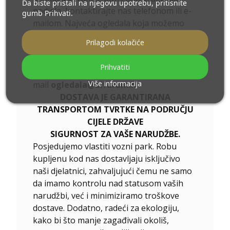
Da biste pristali na njegovu upotrebu, pritisnite
podjela, kontaktirajte nas telefonom ili e-
gumb Prihvati.
mailom. Najveća ogledala koja možemo
izraditi su 200x300 cm i okrugla ogledala
Prilagodi kolačiće
promjera 200 cm. Ogledala izrađujemo po
individualnoj narudžbi. Molimo pošaljite
Prihvatiti
svoj upit zajedno s projektom na e-
Više informacija
mail
ogledala@alfaram.hr
DOSTAVA JE GARANTIRANA
TRANSPORTOM TVRTKE NA PODRUČJU
CIJELE DRŽAVE
SIGURNOST ZA VAŠE NARUDŽBE.
Posjedujemo vlastiti vozni park. Robu
kupljenu kod nas dostavljaju isključivo
naši djelatnici, zahvaljujući čemu ne samo
da imamo kontrolu nad statusom vaših
narudžbi, već i minimiziramo troškove
dostave. Dodatno, radeći za ekologiju,
kako bi što manje zagađivali okoliš,