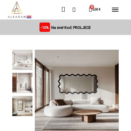
0,00 €
-10%
Na sve! Kod: PROLJECE