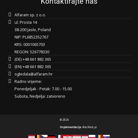
Kontaktirajte nas
Alfaram sp. z o.o.
ul. Prosta 14
38-200 Jasło, Poland
NIP: PL6852352767
KRS: 0001065703
REGON: 526778330
(DE) +48 661 882 365
(EN) +48 661 882 365
ogledala@alfaram.hr
Radno vrijeme:
Ponedjeljak - Petak: 7.00 - 15.00
Subota, Nedjelja: zatvoreno
© 2026
Implementacija:
AbcWeb.pl