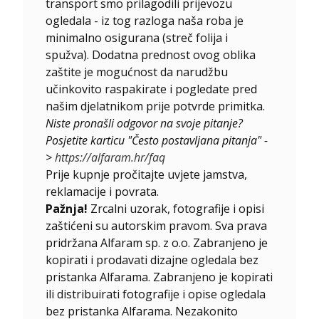
transport smo prilagodili prijevozu
ogledala - iz tog razloga naša roba je
minimalno osigurana (streč folija i
spužva). Dodatna prednost ovog oblika
zaštite je mogućnost da narudžbu
učinkovito raspakirate i pogledate pred
našim djelatnikom prije potvrde primitka.
Niste pronašli odgovor na svoje pitanje?
Posjetite karticu "Često postavljana pitanja" -
>
https://alfaram.hr/faq
Prije kupnje pročitajte uvjete jamstva,
reklamacije i povrata.
Pažnja!
Zrcalni uzorak, fotografije i opisi
zaštićeni su autorskim pravom. Sva prava
pridržana Alfaram sp. z o.o. Zabranjeno je
kopirati i prodavati dizajne ogledala bez
pristanka Alfarama. Zabranjeno je kopirati
ili distribuirati fotografije i opise ogledala
bez pristanka Alfarama. Nezakonito