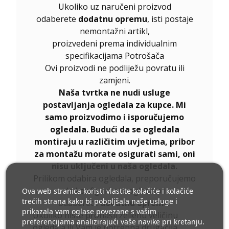
Ukoliko uz naručeni proizvod
odaberete
dodatnu opremu
, isti postaje
nemontažni artikl,
proizvedeni prema individualnim
specifikacijama Potrošača
Ovi proizvodi ne podliježu povratu ili
zamjeni.
Naša tvrtka ne nudi usluge
postavljanja ogledala za kupce. Mi
samo proizvodimo i isporučujemo
ogledala. Budući da se ogledala
montiraju u različitim uvjetima, pribor
za montažu morate osigurati sami, oni
nisu uključeni u naša ogledala.
Prilikom odabira ogledala, preporučujemo
da konfigurirate ogledalo i
Ova web stranica koristi vlastite kolačiće i kolačiće
trećih strana kako bi poboljšala naše usluge i
odaberete
dodatnu opremu
.
prikazala vam oglase povezane s vašim
Ukoliko niste pronašli željenu veličinu
preferencijama analizirajući vaše navike pri kretanju.
ogledala ili Vam je potrebna drugačija