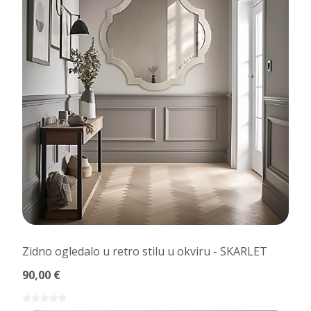
Zidno ogledalo u retro stilu u okviru - SKARLET
90,00 €