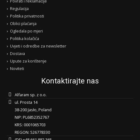
Povrati i reklamacije
Regulacija
Politika privatnosti
Oblici plaćanja
Ogledala po mjeri
Politika kolačića
Uvjeti i odredbe za newsletter
Dostava
Upute za korištenje
Noviteti
Kontaktirajte nas
Alfaram sp. z o.o.
ul. Prosta 14
38-200 Jasło, Poland
NIP: PL6852352767
KRS: 0001065703
REGON: 526778330
(DE) +48 661 882 365