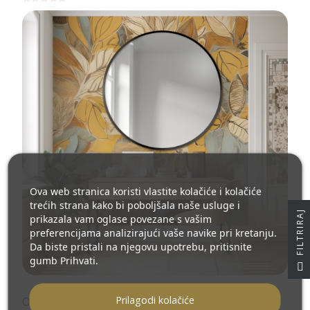
Ova web stranica koristi vlastite kolačiće i kolačiće
trećih strana kako bi poboljšala naše usluge i
J
prikazala vam oglase povezane s vašim
preferencijama analizirajući vaše navike pri kretanju.
Da biste pristali na njegovu upotrebu, pritisnite
gumb Prihvati.
F
I
L
T
R
I
R
A
Prilagodi kolačiće
Okruglo ogledalo u crnom MDF SLIM okviru -