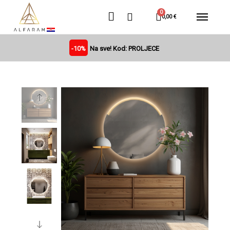
0,00 €
-10%
Na sve! Kod: PROLJECE