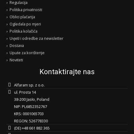
Regulacija
Politika privatnosti
Oblici plaćanja
Ogledala po mjeri
Politika kolačića
Uvjeti i odredbe za newsletter
Dostava
Upute za korištenje
Noviteti
Kontaktirajte nas
Alfaram sp. z o.o.
ul. Prosta 14
38-200 Jasło, Poland
NIP: PL6852352767
KRS: 0001065703
REGON: 526778330
(DE) +48 661 882 365