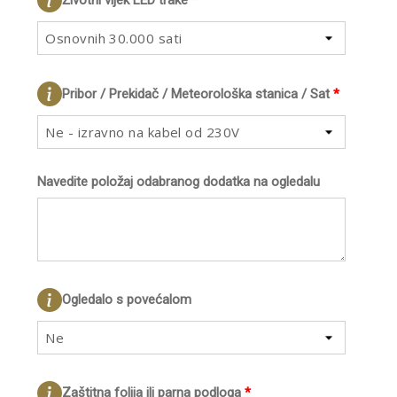
Životni vijek LED trake
*
Osnovnih 30.000 sati
Pribor / Prekidač / Meteorološka stanica / Sat
*
Ne - izravno na kabel od 230V
Navedite položaj odabranog dodatka na ogledalu
Ogledalo s povećalom
Ne
Zaštitna folija ili parna podloga
*