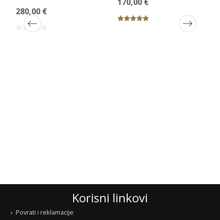
170,00 €
280,00 €
a
Korisni linkovi
Povrati i reklamacije