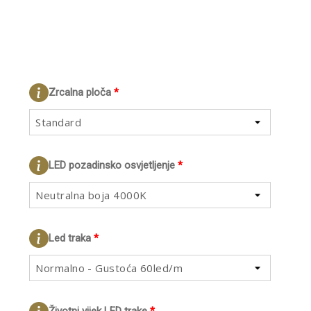
Zrcalna ploča
*
Standard
LED pozadinsko osvjetljenje
*
Neutralna boja 4000K
Led traka
*
Normalno - Gustoća 60led/m