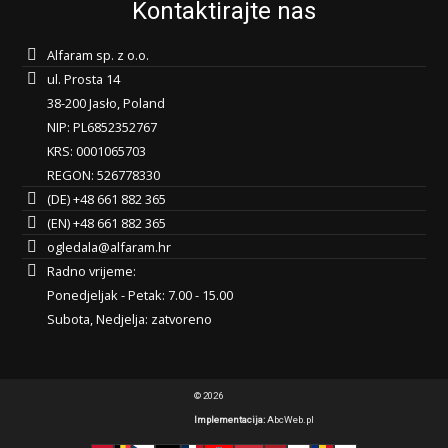
Kontaktirajte nas
Alfaram sp. z o.o.
ul. Prosta 14
38-200 Jasło, Poland
NIP: PL6852352767
KRS: 0001065703
REGON: 526778330
(DE) +48 661 882 365
(EN) +48 661 882 365
ogledala@alfaram.hr
Radno vrijeme:
Ponedjeljak - Petak: 7.00 - 15.00
Subota, Nedjelja: zatvoreno
© 2026
Implementacija:
AbcWeb.pl