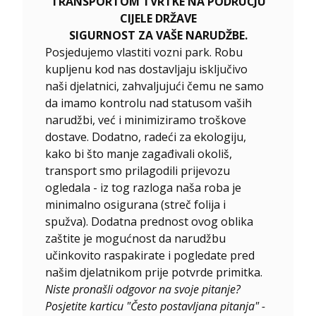
TRANSPORTOM TVRTKE NA PODRUČJU
CIJELE DRŽAVE
SIGURNOST ZA VAŠE NARUDŽBE.
Posjedujemo vlastiti vozni park. Robu
kupljenu kod nas dostavljaju isključivo
naši djelatnici, zahvaljujući čemu ne samo
da imamo kontrolu nad statusom vaših
narudžbi, već i minimiziramo troškove
dostave. Dodatno, radeći za ekologiju,
kako bi što manje zagađivali okoliš,
transport smo prilagodili prijevozu
ogledala - iz tog razloga naša roba je
minimalno osigurana (streč folija i
spužva). Dodatna prednost ovog oblika
zaštite je mogućnost da narudžbu
učinkovito raspakirate i pogledate pred
našim djelatnikom prije potvrde primitka.
Niste pronašli odgovor na svoje pitanje?
Posjetite karticu "Često postavljana pitanja" -