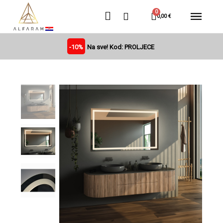
0,00 €
-10%
Na sve! Kod: PROLJECE