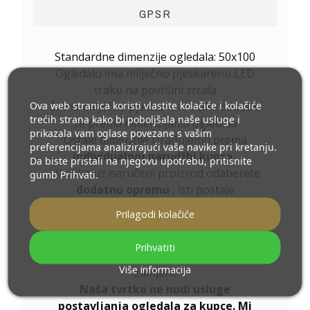
GPSR
Standardne dimenzije ogledala: 50x100
Ogledalo ima mliječno pjeskarenu LED
traku na površini zrcala
Ova web stranica koristi vlastite kolačiće i kolačiće
Širina mliječno pjeskarene trake odabire
trećih strana kako bi poboljšala naše usluge i
se prema dimenzijama ogledala
prikazala vam oglase povezane s vašim
Ostale dimenzije izrađujemo prema
preferencijama analizirajući vaše navike pri kretanju.
individualnoj narudžbi kupca
.
Da biste pristali na njegovu upotrebu, pritisnite
Ukoliko uz naručeni proizvod odaberete
gumb Prihvati.
dodatnu opremu
, isti postaje
nemontažni artikl,
Prilagodi kolačiće
proizvedeni prema individualnim
specifikacijama Potrošača
Prihvatiti
Ovi proizvodi ne podliježu povratu ili
Više informacija
zamjeni.
Naša tvrtka ne nudi usluge
postavljanja ogledala za kupce. Mi