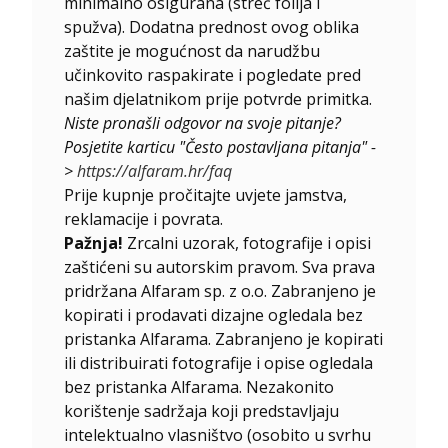
minimalno osigurana (streč folija i
spužva). Dodatna prednost ovog oblika
zaštite je mogućnost da narudžbu
učinkovito raspakirate i pogledate pred
našim djelatnikom prije potvrde primitka.
Niste pronašli odgovor na svoje pitanje?
Posjetite karticu "Često postavljana pitanja" -
>
https://alfaram.hr/faq
Prije kupnje pročitajte uvjete jamstva,
reklamacije i povrata.
Pažnja!
Zrcalni uzorak, fotografije i opisi
zaštićeni su autorskim pravom. Sva prava
pridržana Alfaram sp. z o.o. Zabranjeno je
kopirati i prodavati dizajne ogledala bez
pristanka Alfarama. Zabranjeno je kopirati
ili distribuirati fotografije i opise ogledala
bez pristanka Alfarama. Nezakonito
korištenje sadržaja koji predstavljaju
intelektualno vlasništvo (osobito u svrhu