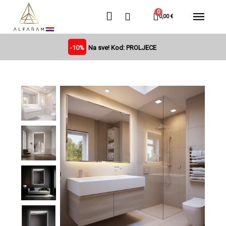
0,00 €
-10%
Na sve! Kod: PROLJECE