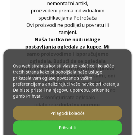
nemontažni artikl,
proizvedeni prema individualnim
specifikacijama Potrošača
Ovi proizvodi ne podliježu povratu ili
zamjeni.
Naša tvrtka ne nudi usluge
postavljanja ogledala za kupce. Mi
samo proizvodimo i isporučujemo
ogledala. Budući da se ogledala
Ova web stranica koristi vlastite kolačiće i kolačiće
montiraju u različitim uvjetima, pribor
trećih strana kako bi poboljšala naše usluge i
za montažu morate osigurati sami, oni
prikazala vam oglase povezane s vašim
nisu uključeni u naša ogledala.
preferencijama analizirajući vaše navike pri kretanju.
Da biste pristali na njegovu upotrebu, pritisnite
Prilikom odabira ogledala, preporučujemo
gumb Prihvati.
da konfigurirate ogledalo i
odaberete
dodatnu opremu
.
Ukoliko niste pronašli željenu veličinu
Prilagodi kolačiće
ogledala ili Vam je potrebna drugačija
podjela, kontaktirajte nas telefonom ili e-
Prihvatiti
mailom. Najveća ogledala koja možemo