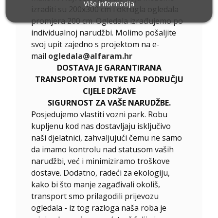
Više informacija
izraditi su 200x300 cm i okrugla ogledala
promjera 200 cm. Ogledala izrađujemo po
individualnoj narudžbi. Molimo pošaljite
svoj upit zajedno s projektom na e-
mail
ogledala@alfaram.hr
DOSTAVA JE GARANTIRANA
TRANSPORTOM TVRTKE NA PODRUČJU
CIJELE DRŽAVE
SIGURNOST ZA VAŠE NARUDŽBE.
Posjedujemo vlastiti vozni park. Robu
kupljenu kod nas dostavljaju isključivo
naši djelatnici, zahvaljujući čemu ne samo
da imamo kontrolu nad statusom vaših
narudžbi, već i minimiziramo troškove
dostave. Dodatno, radeći za ekologiju,
kako bi što manje zagađivali okoliš,
transport smo prilagodili prijevozu
ogledala - iz tog razloga naša roba je