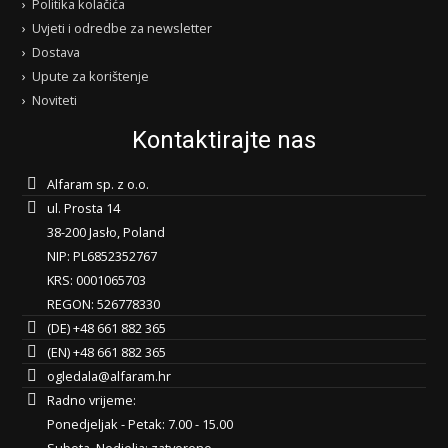
Politika kolačića
Uvjeti i odredbe za newsletter
Dostava
Upute za korištenje
Noviteti
Kontaktirajte nas
Alfaram sp. z o.o.
ul. Prosta 14
38-200 Jasło, Poland
NIP: PL6852352767
KRS: 0001065703
REGON: 526778330
(DE) +48 661 882 365
(EN) +48 661 882 365
ogledala@alfaram.hr
Radno vrijeme:
Ponedjeljak - Petak: 7.00 - 15.00
Subota, Nedjelja: zatvoreno