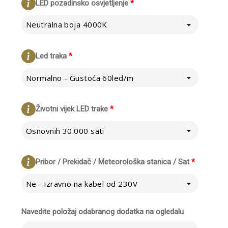
LED pozadinsko osvjetljenje
*
Neutralna boja 4000K
Led traka
*
Normalno - Gustoća 60led/m
Životni vijek LED trake
*
Osnovnih 30.000 sati
Pribor / Prekidač / Meteorološka stanica / Sat
*
Ne - izravno na kabel od 230V
Navedite položaj odabranog dodatka na ogledalu