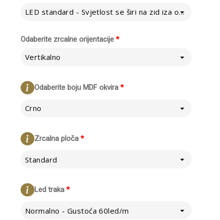
LED standard - Svjetlost se širi na zid iza ogledala
Odaberite zrcalne orijentacije
*
Vertikalno
Odaberite boju MDF okvira
*
Crno
Zrcalna ploča
*
Standard
Led traka
*
Normalno - Gustoća 60led/m