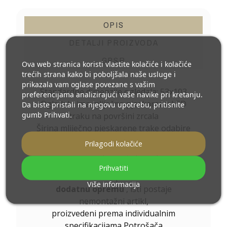
OPIS
DETALJI PROIZVODA
GPSR
Ova web stranica koristi vlastite kolačiće i kolačiće
trećih strana kako bi poboljšala naše usluge i
prikazala vam oglase povezane s vašim
Standardne dimenzije ogledala: 53x103
preferencijama analizirajući vaše navike pri kretanju.
Ogledalo ima mliječno pjeskarenu LED
Da biste pristali na njegovu upotrebu, pritisnite
gumb Prihvati.
traku na površini zrcala
Širina mliječno pjeskarene trake odabire
se prema dimenzijama ogledala
Prilagodi kolačiće
Ostale dimenzije izrađujemo prema
individualnoj narudžbi kupca
.
Prihvatiti
Ukoliko uz naručeni proizvod odaberete
Više informacija
dodatnu opremu
, isti postaje
nemontažni artikl,
proizvedeni prema individualnim
specifikacijama Potrošača