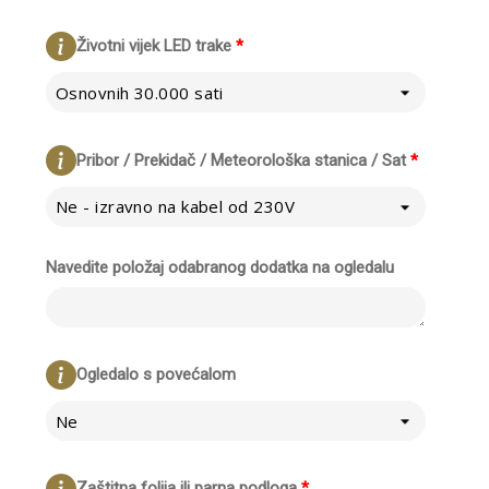
Životni vijek LED trake
*
Osnovnih 30.000 sati
Pribor / Prekidač / Meteorološka stanica / Sat
*
Ne - izravno na kabel od 230V
Navedite položaj odabranog dodatka na ogledalu
Ogledalo s povećalom
Ne
Zaštitna folija ili parna podloga
*