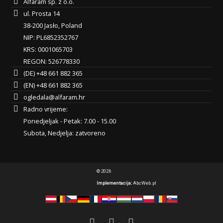
Alfaram sp. z o.o.
ul. Prosta 14
38-200 Jasło, Poland
NIP: PL6852352767
KRS: 0001065703
REGON: 526778330
(DE) +48 661 882 365
(EN) +48 661 882 365
ogledala@alfaram.hr
Radno vrijeme:
Ponedjeljak - Petak: 7.00 - 15.00
Subota, Nedjelja: zatvoreno
© 2026
Implementacija:
AbcWeb.pl