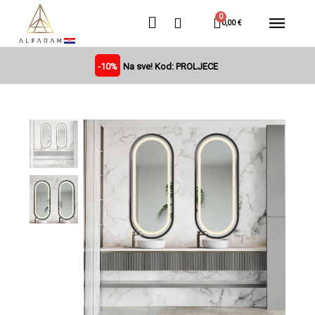
0,00 €
-10%
Na sve! Kod: PROLJECE