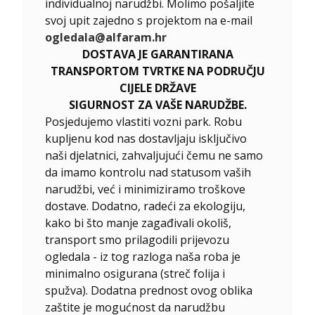
individualnoj narudžbi. Molimo pošaljite
svoj upit zajedno s projektom na e-mail
ogledala@alfaram.hr
DOSTAVA JE GARANTIRANA
TRANSPORTOM TVRTKE NA PODRUČJU
CIJELE DRŽAVE
SIGURNOST ZA VAŠE NARUDŽBE.
Posjedujemo vlastiti vozni park. Robu
kupljenu kod nas dostavljaju isključivo
naši djelatnici, zahvaljujući čemu ne samo
da imamo kontrolu nad statusom vaših
narudžbi, već i minimiziramo troškove
dostave. Dodatno, radeći za ekologiju,
kako bi što manje zagađivali okoliš,
transport smo prilagodili prijevozu
ogledala - iz tog razloga naša roba je
minimalno osigurana (streč folija i
spužva). Dodatna prednost ovog oblika
zaštite je mogućnost da narudžbu