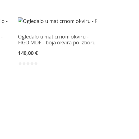
 -
Ogledalo u mat crnom okviru -
FIGO MDF - boja okvira po izboru
140,00 €
Otvoreni stro
MDF-a – VER
100x200
1.030,00 €