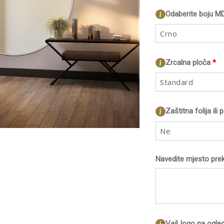
Odaberite boju MD
Crno
Zrcalna ploča
*
Standard
Zaštitna folija ili
Ne
Navedite mjesto prek
Vaš logo na ogled