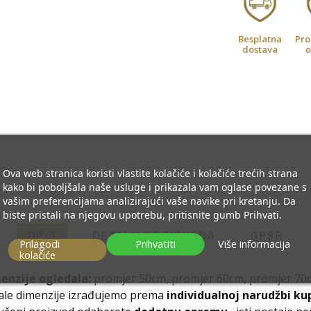
Besplatna
Pro
dostava
o
Ova web stranica koristi vlastite kolačiće i kolačiće trećih strana
kako bi poboljšala naše usluge i prikazala vam oglase povezane s
vašim preferencijama analizirajući vaše navike pri kretanju. Da
biste pristali na njegovu upotrebu, pritisnite gumb Prihvati.
OPIS
DETALJI PROIZVODA
GPSR
Prilagodi
Prihvatiti
Više informacija
kolačiće
enzije ogledala:
promjer 50cm, promjer 60cm, promjer 70
ale dimenzije izrađujemo prema
individualnoj narudžbi ku