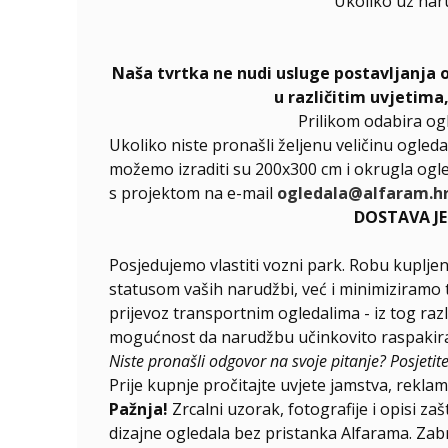
Ukoliko uz nar
Naša tvrtka ne nudi usluge postavljanja 
u različitim uvjetima
Prilikom odabira og
Ukoliko niste pronašli željenu veličinu ogleda
možemo izraditi su 200x300 cm i okrugla ogle
s projektom na e-mail
ogledala@alfaram.h
DOSTAVA J
Posjedujemo vlastiti vozni park. Robu kupljen
statusom vaših narudžbi, već i minimiziramo t
prijevoz transportnim ogledalima - iz tog raz
mogućnost da narudžbu učinkovito raspakirat
Niste pronašli odgovor na svoje pitanje? Posjetit
Prije kupnje pročitajte uvjete jamstva, reklama
Pažnja!
Zrcalni uzorak, fotografije i opisi za
dizajne ogledala bez pristanka Alfarama. Zabra