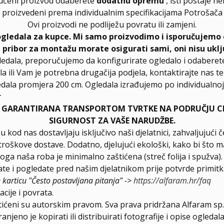
učeni proizvod odaberete
dodatnu opremu
, isti postaje n
proizvedeni prema individualnim specifikacijama Potrošača
Ovi proizvodi ne podliježu povratu ili zamjeni.
ogledala za kupce. Mi samo proizvodimo i isporučujemo 
, pribor za montažu morate osigurati sami, oni nisu uklj
ledala, preporučujemo da konfigurirate ogledalo i odabere
la ili Vam je potrebna drugačija podjela, kontaktirajte nas t
dala promjera 200 cm. Ogledala izrađujemo po individualnoj 
r
E GARANTIRANA TRANSPORTOM TVRTKE NA PODRUČJU CIJ
SIGURNOST ZA VAŠE NARUDŽBE.
u kod nas dostavljaju isključivo naši djelatnici, zahvaljuju
roškove dostave. Dodatno, djelujući ekološki, kako bi što ma
loga naša roba je minimalno zaštićena (streč folija i spužva)
e i pogledate pred našim djelatnikom prije potvrde primitk
e karticu "Često postavljana pitanja" ->
https://alfaram.hr/faq
cije i povrata.
štićeni su autorskim pravom. Sva prava pridržana Alfaram sp. 
njeno je kopirati ili distribuirati fotografije i opise ogled