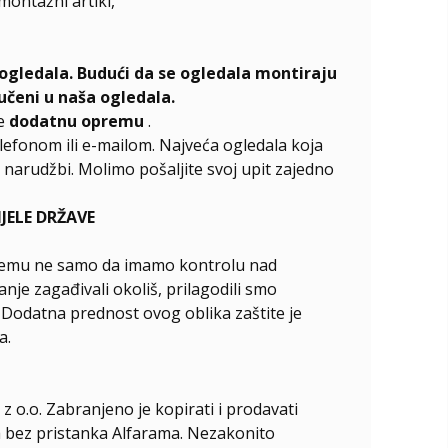
emontažni artikl,
ogledala. Budući da se ogledala montiraju
učeni u naša ogledala.
te
dodatnu opremu
.
elefonom ili e-mailom. Najveća ogledala koja
narudžbi. Molimo pošaljite svoj upit zajedno
ELE DRŽAVE
ći čemu ne samo da imamo kontrolu nad
nje zagađivali okoliš, prilagodili smo
. Dodatna prednost ovog oblika zaštite je
a.
z o.o. Zabranjeno je kopirati i prodavati
ala bez pristanka Alfarama. Nezakonito