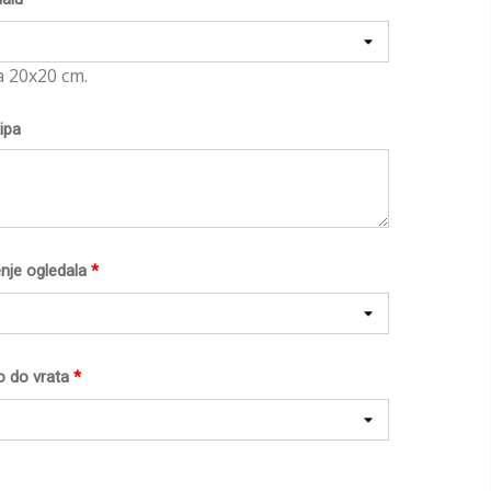
a 20x20 cm.
ipa
nje ogledala
*
o do vrata
*