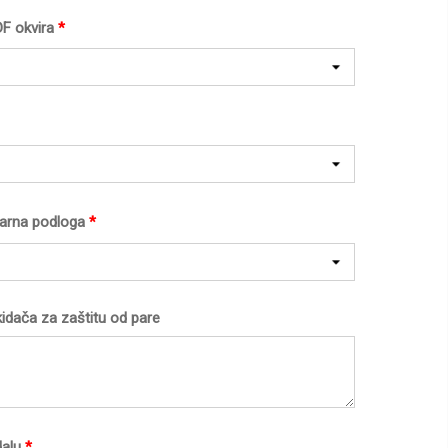
F okvira
*
 parna podloga
*
idača za zaštitu od pare
alu
*