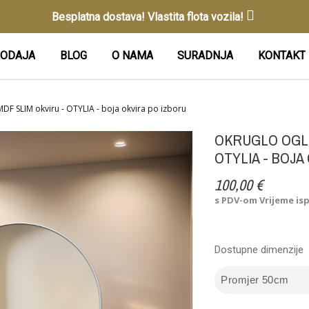
Besplatna dostava! Vlastita flota vozila!
ODAJA
BLOG
O NAMA
SURADNJA
KONTAKT
DF SLIM okviru - OTYLIA - boja okvira po izboru
OKRUGLO OGLE
OTYLIA - BOJA
100,00 €
s PDV-om
Vrijeme is
Dostupne dimenzije