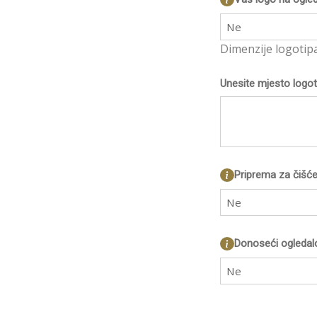
Ne
Dimenzije logotip
Unesite mjesto logot
Priprema za čišće
Ne
Donoseći ogledal
Ne