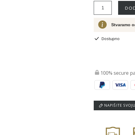
DOD
Stvaramo o
Dostupno
100% secure p
NAPIŠITE SVOJ