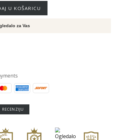
AJ U KOŠARICU
gledalo za Vas
ayments
U RECENZIJU