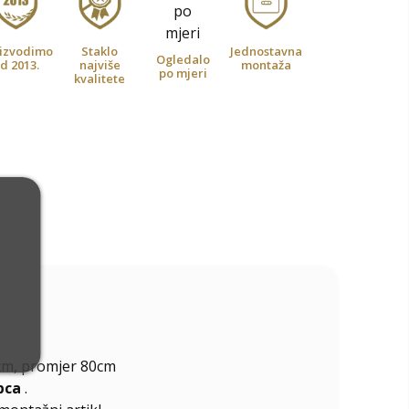
izvodimo
Staklo
Jednostavna
Ogledalo
d 2013.
najviše
montaža
po mjeri
kvalitete
cm, promjer 80cm
pca
.