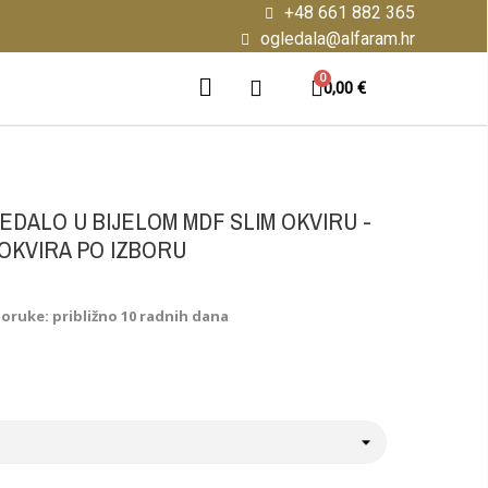
+48 661 882 365
ogledala@alfaram.hr
0,00 €
DALO U BIJELOM MDF SLIM OKVIRU -
 OKVIRA PO IZBORU
poruke: približno 10 radnih dana