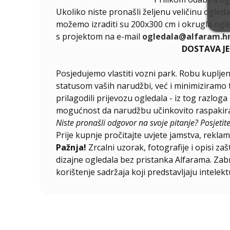
Ukoliko niste pronašli željenu veličinu ogleda
možemo izraditi su 200x300 cm i okrugla ogle
s projektom na e-mail
ogledala@alfaram.h
DOSTAVA J
Posjedujemo vlastiti vozni park. Robu kupljen
statusom vaših narudžbi, već i minimiziramo 
prilagodili prijevozu ogledala - iz tog razlog
mogućnost da narudžbu učinkovito raspakirat
Niste pronašli odgovor na svoje pitanje? Posjetit
Prije kupnje pročitajte uvjete jamstva, reklama
Pažnja!
Zrcalni uzorak, fotografije i opisi za
dizajne ogledala bez pristanka Alfarama. Zabra
korištenje sadržaja koji predstavljaju intelekt