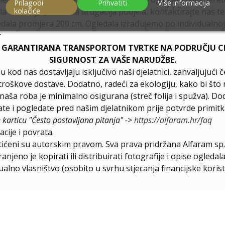
Prilagodi
Prihvatiti
Više informacija
kolačiće
la ili Vam je potrebna drugačija podjela, kontaktirajte nas t
dala promjera 200 cm. Ogledala izrađujemo po individualnoj 
r
E GARANTIRANA TRANSPORTOM TVRTKE NA PODRUČJU CIJ
SIGURNOST ZA VAŠE NARUDŽBE.
u kod nas dostavljaju isključivo naši djelatnici, zahvaljuju
troškove dostave. Dodatno, radeći za ekologiju, kako bi što 
a naša roba je minimalno osigurana (streč folija i spužva). D
e i pogledate pred našim djelatnikom prije potvrde primitk
e karticu "Često postavljana pitanja" ->
https://alfaram.hr/faq
cije i povrata.
štićeni su autorskim pravom. Sva prava pridržana Alfaram sp. 
njeno je kopirati ili distribuirati fotografije i opise ogled
ualno vlasništvo (osobito u svrhu stjecanja financijske korist