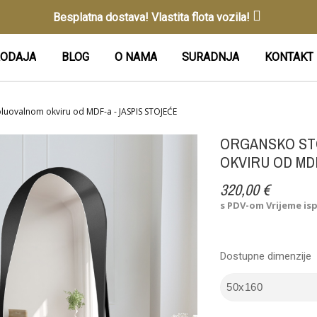
Besplatna dostava! Vlastita flota vozila!
ODAJA
BLOG
O NAMA
SURADNJA
KONTAKT
luovalnom okviru od MDF-a - JASPIS STOJEĆE
ORGANSKO ST
OKVIRU OD MDF
320,00 €
s PDV-om
Vrijeme is
Dostupne dimenzije