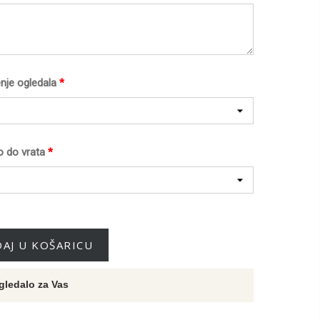
nje ogledala
*
o do vrata
*
AJ U KOŠARICU
gledalo za Vas