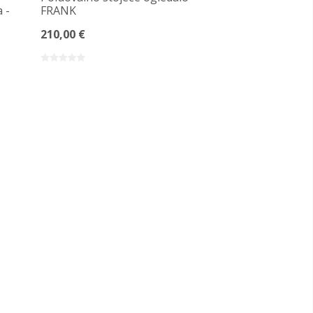
 -
FRANK
210,00 €
Organsko stoj
MDF okviru -
350,00 €