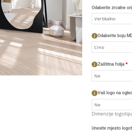
Odaberite zrcalne ori
Vertikalno
Odaberite boju MD
Crno
Zaštitna folija
*
Ne
Vaš logo na ogled
Ne
Dimenzije logotip
Unesite mjesto logot