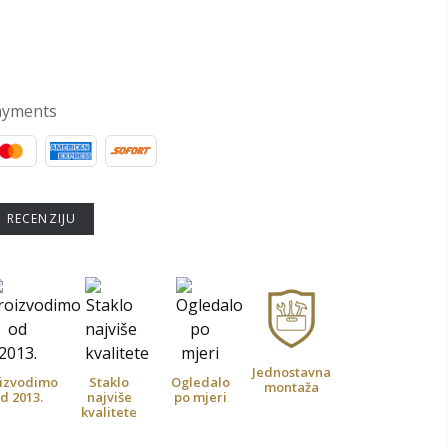
ayments
U RECENZIJU
Jednostavna
izvodimo
Staklo
Ogledalo
montaža
d 2013.
najviše
po mjeri
kvalitete