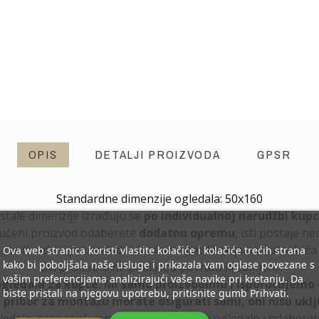
OPIS
DETALJI PROIZVODA
GPSR
Standardne dimenzije ogledala: 50x160
stale dimenzije izrađuju se
po
individualnoj narudžbi kup
ručeni proizvod odaberete
dodatnu opremu
, isti postaje n
proizvedeni prema individualnim specifikacijama Potrošača
Ova web stranica koristi vlastite kolačiće i kolačiće trećih strana
kako bi poboljšala naše usluge i prikazala vam oglase povezane s
Ovi proizvodi ne podliježu povratu ili zamjeni.
vašim preferencijama analizirajući vaše navike pri kretanju. Da
ogledala za kupce. Mi samo proizvodimo i isporučujemo 
biste pristali na njegovu upotrebu, pritisnite gumb Prihvati.
, pribor za montažu morate osigurati sami, oni nisu uklj
ledala, preporučujemo da konfigurirate ogledalo i odabere