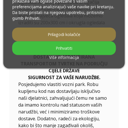
prikazala vam oglase povezane s vašim
ogledala ili Vam je potrebna drugačija
preferencijama analizirajući vaše navike pri kretanju.
podjela, kontaktirajte nas telefonom ili e-
Da biste pristali na njegovu upotrebu, pritisnite
mailom. Najveća ogledala koja možemo
gumb Prihvati.
izraditi su 200x300 cm i okrugla ogledala
promjera 200 cm. Ogledala izrađujemo po
Prilagodi kolačiće
individualnoj narudžbi. Molimo pošaljite
svoj upit zajedno s projektom na e-
Prihvatiti
mail
ogledala@alfaram.hr
DOSTAVA JE GARANTIRANA
Više informacija
TRANSPORTOM TVRTKE NA PODRUČJU
CIJELE DRŽAVE
SIGURNOST ZA VAŠE NARUDŽBE.
Posjedujemo vlastiti vozni park. Robu
kupljenu kod nas dostavljaju isključivo
naši djelatnici, zahvaljujući čemu ne samo
da imamo kontrolu nad statusom vaših
narudžbi, već i minimiziramo troškove
dostave. Dodatno, radeći za ekologiju,
kako bi što manje zagađivali okoliš,