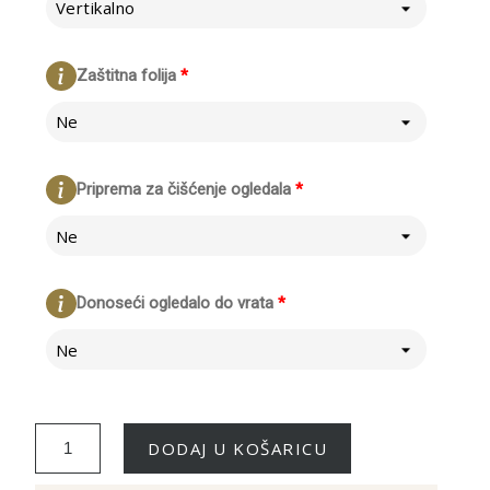
Vertikalno
Zaštitna folija
*
Ne
Priprema za čišćenje ogledala
*
Ne
Donoseći ogledalo do vrata
*
Ne
DODAJ U KOŠARICU