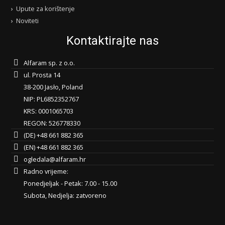
Upute za korištenje
Noviteti
Kontaktirajte nas
Alfaram sp. z o.o.
ul. Prosta 14
38-200 Jasło, Poland
NIP: PL6852352767
KRS: 0001065703
REGON: 526778330
(DE) +48 661 882 365
(EN) +48 661 882 365
ogledala@alfaram.hr
Radno vrijeme:
Ponedjeljak - Petak: 7.00 - 15.00
Subota, Nedjelja: zatvoreno