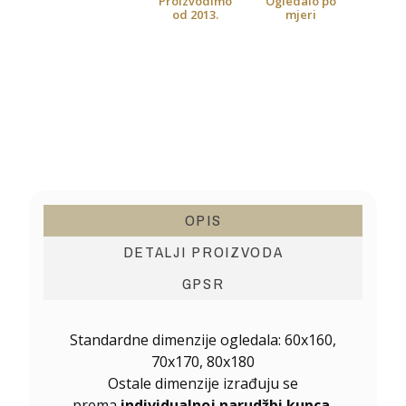
Proizvodimo
Ogledalo po
od 2013.
mjeri
OPIS
DETALJI PROIZVODA
GPSR
Standardne dimenzije ogledala: 60x160,
70x170, 80x180
Ostale dimenzije izrađuju se
prema
individualnoj narudžbi kupca.