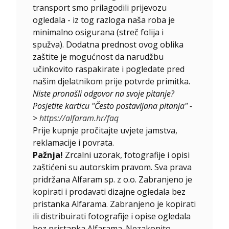
transport smo prilagodili prijevozu
ogledala - iz tog razloga naša roba je
minimalno osigurana (streč folija i
spužva). Dodatna prednost ovog oblika
zaštite je mogućnost da narudžbu
učinkovito raspakirate i pogledate pred
našim djelatnikom prije potvrde primitka.
Niste pronašli odgovor na svoje pitanje?
Posjetite karticu "Često postavljana pitanja" -
>
https://alfaram.hr/faq
Prije kupnje pročitajte uvjete jamstva,
reklamacije i povrata.
Pažnja!
Zrcalni uzorak, fotografije i opisi
zaštićeni su autorskim pravom. Sva prava
pridržana Alfaram sp. z o.o. Zabranjeno je
kopirati i prodavati dizajne ogledala bez
pristanka Alfarama. Zabranjeno je kopirati
ili distribuirati fotografije i opise ogledala
bez pristanka Alfarama. Nezakonito