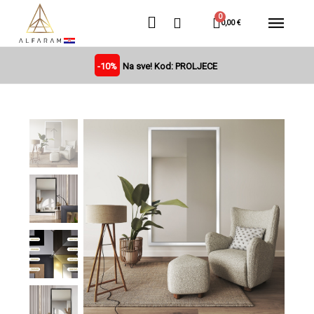
0,00 €
-10%
Na sve! Kod: PROLJECE