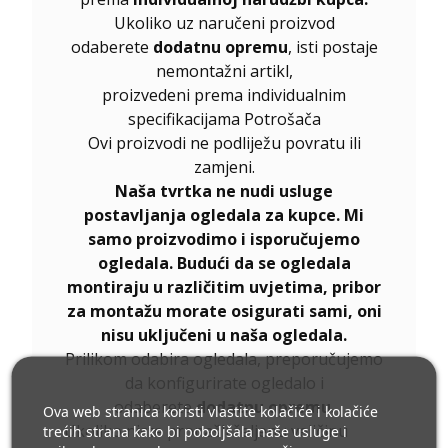
Ukoliko uz naručeni proizvod
odaberete
dodatnu opremu
, isti postaje
nemontažni artikl,
proizvedeni prema individualnim
specifikacijama Potrošača
Ovi proizvodi ne podliježu povratu ili
zamjeni.
Naša tvrtka ne nudi usluge
postavljanja ogledala za kupce. Mi
samo proizvodimo i isporučujemo
ogledala. Budući da se ogledala
montiraju u različitim uvjetima, pribor
za montažu morate osigurati sami, oni
nisu uključeni u naša ogledala.
Prilikom odabira ogledala, preporučujemo
da konfigurirate ogledalo i
odaberete
dodatnu opremu
.
Ova web stranica koristi vlastite kolačiće i kolačiće
Ukoliko niste pronašli željenu veličinu
trećih strana kako bi poboljšala naše usluge i