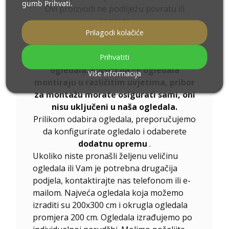
gumb Prihvati.
Ovi proizvodi ne podliježu povratu ili
zamjeni.
Prilagodi kolačiće
Naša tvrtka ne nudi usluge
postavljanja ogledala za kupce. Mi
Prihvatiti
samo proizvodimo i isporučujemo
ogledala. Budući da se ogledala
Više informacija
montiraju u različitim uvjetima, pribor
za montažu morate osigurati sami, oni
nisu uključeni u naša ogledala.
Prilikom odabira ogledala, preporučujemo
da konfigurirate ogledalo i odaberete
dodatnu opremu
.
Ukoliko niste pronašli željenu veličinu
ogledala ili Vam je potrebna drugačija
podjela, kontaktirajte nas telefonom ili e-
mailom. Najveća ogledala koja možemo
izraditi su 200x300 cm i okrugla ogledala
promjera 200 cm. Ogledala izrađujemo po