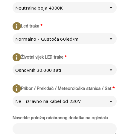
Neutralna boja 4000K
Led traka
*
Normalno - Gustoća 60led/m
Životni vijek LED trake
*
Osnovnih 30.000 sati
Pribor / Prekidač / Meteorološka stanica / Sat
*
Ne - izravno na kabel od 230V
Navedite položaj odabranog dodatka na ogledalu