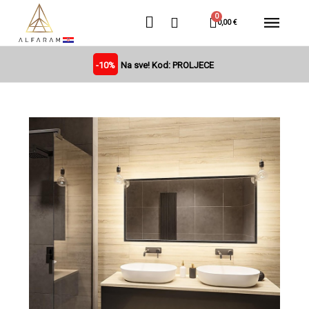
0,00 €
-10%
Na sve! Kod: PROLJECE