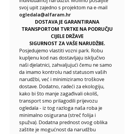
individualnoj narudžbi. Molimo pošaljite
svoj upit zajedno s projektom na e-mail
ogledala@alfaram.hr
DOSTAVA JE GARANTIRANA
TRANSPORTOM TVRTKE NA PODRUČJU
CIJELE DRŽAVE
SIGURNOST ZA VAŠE NARUDŽBE.
Posjedujemo vlastiti vozni park. Robu
kupljenu kod nas dostavljaju isključivo
naši djelatnici, zahvaljujući čemu ne samo
da imamo kontrolu nad statusom vaših
narudžbi, već i minimiziramo troškove
dostave. Dodatno, radeći za ekologiju,
kako bi što manje zagađivali okoliš,
transport smo prilagodili prijevozu
ogledala - iz tog razloga naša roba je
minimalno osigurana (streč folija i
spužva). Dodatna prednost ovog oblika
zaštite je mogućnost da narudžbu