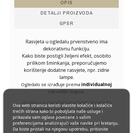
OPIS
DETALJI PROIZVODA
GPSR
Rasvjeta u ogledalu prvenstveno ima
dekorativnu funkciju.
Kako biste postigli željeni efekt, osobito
prilikom šminkanja, preporučujemo
korištenje dodatne rasvjete, npr. zidne
lampe.
Ogledalo se izrađuje prema
individualnoj
narudžbi kupca.
Ukoliko uz naručeni proizvod odaberete
Ova web stranica koristi vlastite kolačiće i kolačiće
dodatnu opremu
, isti postaje
trećih strana kako bi poboljšala naše usluge i
nemontažni artikl,
prikazala vam oglase povezane s vašim
preferencijama analizirajući vaše navike pri kretanju.
proizvedeni prema individualnim
Da biste pristali na njegovu upotrebu, pritisnite
specifikacijama Potrošača