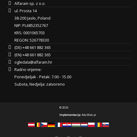
Alfaram sp. z o.o.
ul. Prosta 14
38-200 Jasło, Poland
NIP: PL6852352767
KRS: 0001065703
REGON: 526778330
(DE) +48 661 882 365
(EN) +48 661 882 365
ogledala@alfaram.hr
Radno vrijeme:
Ponedjeljak - Petak: 7.00 - 15.00
Subota, Nedjelja: zatvoreno
© 2026
Implementacija:
AbcWeb.pl