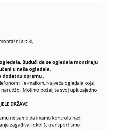
emontažni artikl,
ogledala. Budući da se ogledala montiraju
učeni u naša ogledala.
te
dodatnu opremu
.
elefonom ili e-mailom. Najveća ogledala koja
narudžbi. Molimo pošaljite svoj upit zajedno
ELE DRŽAVE
ći čemu ne samo da imamo kontrolu nad
anje zagađivali okoliš, transport smo