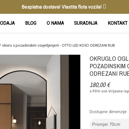
Besplatna dostava! Vlastita flota vozila!
ODAJA
BLOG
O NAMA
SURADNJA
KONTAKT
F okviru s pozadinskim osvjetljenjem - OTTO LED KOSO ODREZANI RUB
OKRUGLO OGL
POZADINSKIM 
ODREZANI RU
180,00 €
s PDV-om
Vrijeme is
Dostupne dimenzije