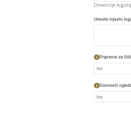
Dimenzije logoti
Unesite mjesto log
Priprema za čiš
Ne
Donoseći ogleda
Ne