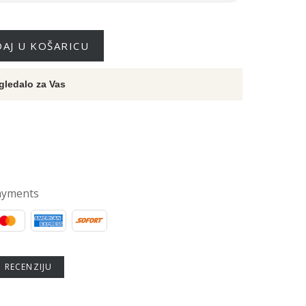
AJ U KOŠARICU
gledalo za Vas
ayments
U RECENZIJU