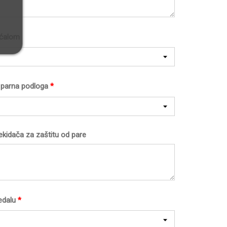
ećalom
li parna podloga
*
ekidača za zaštitu od pare
edalu
*