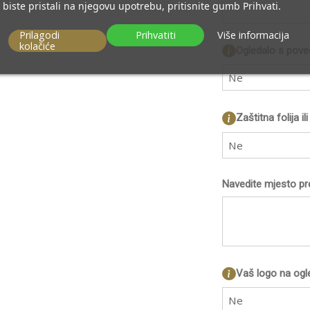
biste pristali na njegovu upotrebu, pritisnite gumb Prihvati.
Prilagodi
Prihvatiti
Više informacija
kolačiće
Ogledalo s pov
Ne
Zaštitna folija i
Ne
Navedite mjesto pr
Vaš logo na ogl
Ne