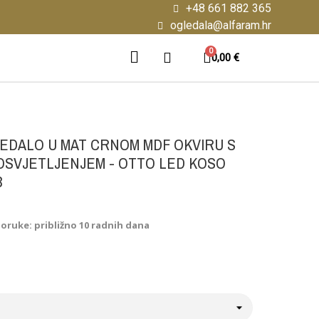
+48 661 882 365
ogledala@alfaram.hr
0,00 €
EDALO U MAT CRNOM MDF OKVIRU S
OSVJETLJENJEM - OTTO LED KOSO
B
poruke: približno 10 radnih dana