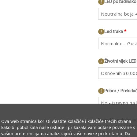
LED pozadinsko 
Neutralna boja
Led traka
*
Normalno - Gus
Životni vijek LED
Osnovnih 30.000
Pribor / Prekida
Ne - izravno na
Navedite položaj o
Ova web stranica koristi vlastite kolačiće i kolačiće trećih strana
kako bi poboljšala naše usluge i prikazala vam oglase povezane s
vašim preferencijama analizirajući vaše navike pri kretanju. Da