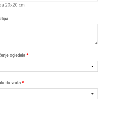
pa 20x20 cm.
otipa
ćenje ogledala
*
lo do vrata
*