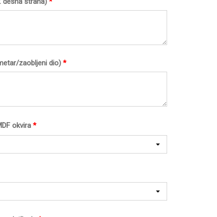
. desna strana)
*
imetar/zaobljeni dio)
*
MDF okvira
*