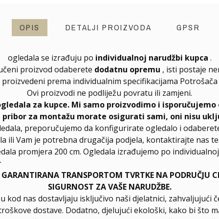
OPIS
DETALJI PROIZVODA
GPSR
ogledala se izrađuju po
individualnoj narudžbi kupca
.
učeni proizvod odaberete
dodatnu opremu
, isti postaje n
proizvedeni prema individualnim specifikacijama Potrošača
Ovi proizvodi ne podliježu povratu ili zamjeni.
ogledala za kupce. Mi samo proizvodimo i isporučujemo 
, pribor za montažu morate osigurati sami, oni nisu uklj
ledala, preporučujemo da konfigurirate ogledalo i odabere
la ili Vam je potrebna drugačija podjela, kontaktirajte nas t
dala promjera 200 cm. Ogledala izrađujemo po individualnoj 
r
E GARANTIRANA TRANSPORTOM TVRTKE NA PODRUČJU CIJ
SIGURNOST ZA VAŠE NARUDŽBE.
u kod nas dostavljaju isključivo naši djelatnici, zahvaljuju
troškove dostave. Dodatno, djelujući ekološki, kako bi što m