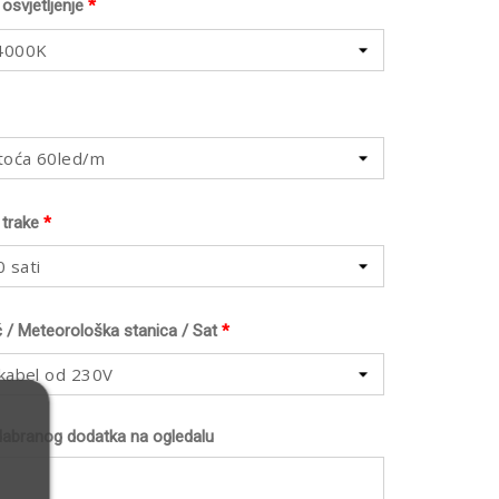
osvjetljenje
*
 4000K
toća 60led/m
 trake
*
 sati
č / Meteorološka stanica / Sat
*
 kabel od 230V
dabranog dodatka na ogledalu