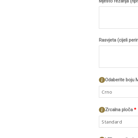
Mjesto rezanja (npr
Rasvjeta (cijeli per
Odaberite boju 
Crno
Zrcalna ploča
*
Standard