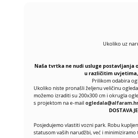
Ukoliko uz nar
Naša tvrtka ne nudi usluge postavljanja 
u različitim uvjetima
Prilikom odabira og
Ukoliko niste pronašli željenu veličinu ogleda
možemo izraditi su 200x300 cm i okrugla ogle
s projektom na e-mail
ogledala@alfaram.h
DOSTAVA J
Posjedujemo vlastiti vozni park. Robu kupljen
statusom vaših narudžbi, već i minimiziramo 