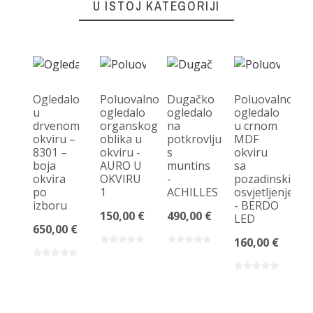
U ISTOJ KATEGORIJI
Ogledalo
Poluovalno
Dugačko
Poluovalno
u
ogledalo
ogledalo
ogledalo
drvenom
organskog
na
u crnom
O
okviru –
oblika u
potkrovlju
MDF
og
8301 –
okviru -
s
okviru
s
boja
AURO U
muntins
sa
v
okvira
OKVIRU
-
pozadinskim
u 
po
1
ACHILLES
osvjetljenjem
c
izboru
- BERDO
p
150,00 €
490,00 €
LED
M
650,00 €
ok
160,00 €
LO
bo
ok
p
iz