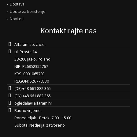
Dostava
Upute za korištenje
Noviteti
Kontaktirajte nas
Alfaram sp. z o.o.
ul. Prosta 14
38-200 Jasło, Poland
NIP: PL6852352767
KRS: 0001065703
REGON: 526778330
(DE) +48 661 882 365
(EN) +48 661 882 365
ogledala@alfaram.hr
Radno vrijeme:
Ponedjeljak - Petak: 7.00 - 15.00
Subota, Nedjelja: zatvoreno