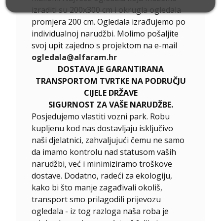
izraditi su 200x300 cm i okrugla ogledala
promjera 200 cm. Ogledala izrađujemo po
individualnoj narudžbi. Molimo pošaljite
svoj upit zajedno s projektom na e-mail
ogledala@alfaram.hr
DOSTAVA JE GARANTIRANA
TRANSPORTOM TVRTKE NA PODRUČJU
CIJELE DRŽAVE
SIGURNOST ZA VAŠE NARUDŽBE.
Posjedujemo vlastiti vozni park. Robu
kupljenu kod nas dostavljaju isključivo
naši djelatnici, zahvaljujući čemu ne samo
da imamo kontrolu nad statusom vaših
narudžbi, već i minimiziramo troškove
dostave. Dodatno, radeći za ekologiju,
kako bi što manje zagađivali okoliš,
transport smo prilagodili prijevozu
ogledala - iz tog razloga naša roba je