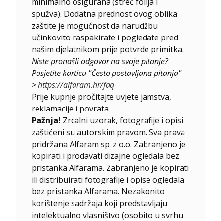
minimalno osigurana (streč folija i
spužva). Dodatna prednost ovog oblika
zaštite je mogućnost da narudžbu
učinkovito raspakirate i pogledate pred
našim djelatnikom prije potvrde primitka.
Niste pronašli odgovor na svoje pitanje?
Posjetite karticu "Često postavljana pitanja" -
>
https://alfaram.hr/faq
Prije kupnje pročitajte uvjete jamstva,
reklamacije i povrata.
Pažnja!
Zrcalni uzorak, fotografije i opisi
zaštićeni su autorskim pravom. Sva prava
pridržana Alfaram sp. z o.o. Zabranjeno je
kopirati i prodavati dizajne ogledala bez
pristanka Alfarama. Zabranjeno je kopirati
ili distribuirati fotografije i opise ogledala
bez pristanka Alfarama. Nezakonito
korištenje sadržaja koji predstavljaju
intelektualno vlasništvo (osobito u svrhu