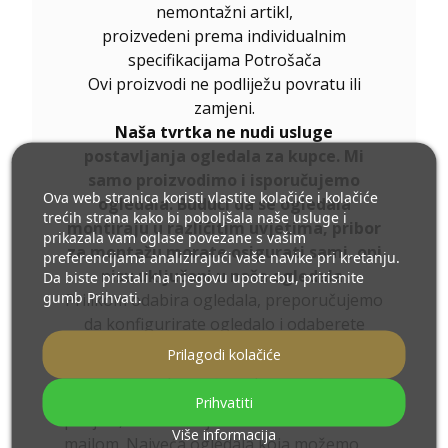
nemontažni artikl,
proizvedeni prema individualnim
specifikacijama Potrošača
Ovi proizvodi ne podliježu povratu ili
zamjeni.
Naša tvrtka ne nudi usluge
postavljanja ogledala za kupce. Mi
samo proizvodimo i isporučujemo
Ova web stranica koristi vlastite kolačiće i kolačiće
ogledala. Budući da se ogledala
trećih strana kako bi poboljšala naše usluge i
montiraju u različitim uvjetima, pribor
prikazala vam oglase povezane s vašim
za montažu morate osigurati sami, oni
preferencijama analizirajući vaše navike pri kretanju.
nisu uključeni u naša ogledala.
Da biste pristali na njegovu upotrebu, pritisnite
gumb Prihvati.
Prilikom odabira ogledala, preporučujemo
da konfigurirate ogledalo i odaberete
dodatnu opremu
.
Prilagodi kolačiće
Ukoliko niste pronašli željenu veličinu
ogledala ili Vam je potrebna drugačija
Prihvatiti
podjela, kontaktirajte nas telefonom ili e-
Više informacija
mailom. Najveća ogledala koja možemo