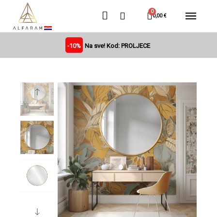
0,00 €
-10%
Na sve! Kod: PROLJECE