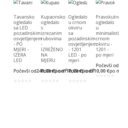
Tavansko
Kupaonsko
Ogledalo
Pravokutno
ogledalo
ogledalo
u crnom
ogledalo
sa LED
s
okviru
u
K
pozadinskim
izrezanim
sa
minimalističk
og
osvjetljenjem
rubovima
pozadinskim
crnom
za
- PO
-
osvjetljenjem
okviru -
po
MJERI -
IZREŽENO
- 1201
1201 -
-
IZERA
NA
LED - po
po mjeri
I
LED
MJERU
mjeri
P
Počevši od
200,
MJ
Počevši od
240,00 €
Počevši od
po m²
110,00 €
Počevši od
po m²
310,00 €
po m²
D
Po