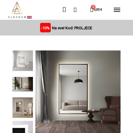
0,00 €
-10%
Na sve! Kod: PROLJECE