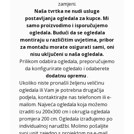
zamjeni.
Naša tvrtka ne nudi usluge
postavljanja ogledala za kupce. Mi
samo proizvodimo i isporučujemo
ogledala. Budući da se ogledala
montiraju u različitim uvjetima, pribor
za montažu morate osigurati sami, oni
nisu uključeni u naša ogledala.
Prilikom odabira ogledala, preporučujemo
da konfigurirate ogledalo i odaberete
dodatnu opremu
.
Ukoliko niste pronašli željenu veličinu
ogledala ili Vam je potrebna drugačija
podjela, kontaktirajte nas telefonom ili e-
mailom. Najveća ogledala koja možemo
izraditi su 200x300 cm i okrugla ogledala
promjera 200 cm. Ogledala izrađujemo po
individualnoj narudžbi. Molimo pošaljite
svoj upit zajedno s projektom na e-mail