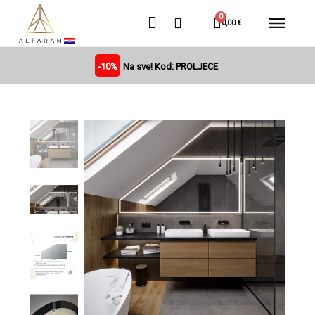
0,00 €
-10%
Na sve! Kod: PROLJECE