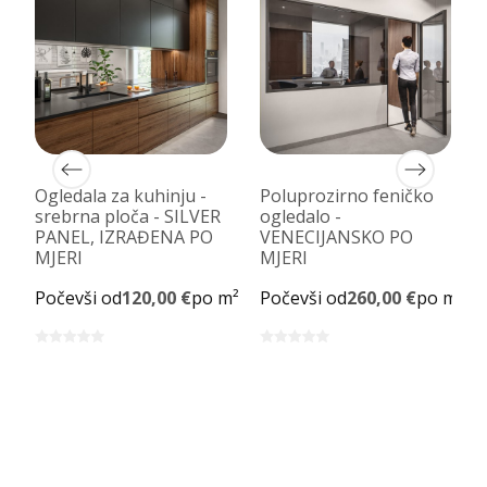
Ogledala za kuhinju -
Poluprozirno feničko
srebrna ploča - SILVER
ogledalo -
PANEL, IZRAĐENA PO
VENECIJANSKO PO
MJERI
MJERI
m²
Počevši od
120,00 €
po m²
Počevši od
260,00 €
po m²