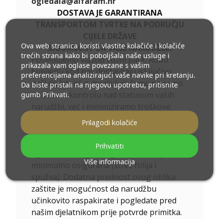
ogledala@alfaram.hr
DOSTAVA JE GARANTIRANA
TRANSPORTOM TVRTKE NA PODRUČJU
CIJELE DRŽAVE
Ova web stranica koristi vlastite kolačiće i kolačiće
SIGURNOST ZA VAŠE NARUDŽBE.
trećih strana kako bi poboljšala naše usluge i
Posjedujemo vlastiti vozni park. Robu
prikazala vam oglase povezane s vašim
kupljenu kod nas dostavljaju isključivo
preferencijama analizirajući vaše navike pri kretanju.
naši djelatnici, zahvaljujući čemu ne samo
Da biste pristali na njegovu upotrebu, pritisnite
da imamo kontrolu nad statusom vaših
gumb Prihvati.
narudžbi, već i minimiziramo troškove
dostave. Dodatno, radeći za ekologiju,
Prilagodi kolačiće
kako bi što manje zagađivali okoliš,
transport smo prilagodili prijevozu
Prihvatiti
ogledala - iz tog razloga naša roba je
Više informacija
minimalno osigurana (streč folija i
spužva). Dodatna prednost ovog oblika
zaštite je mogućnost da narudžbu
učinkovito raspakirate i pogledate pred
našim djelatnikom prije potvrde primitka.