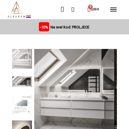
0,00 €
-10%
Na sve! Kod: PROLJECE