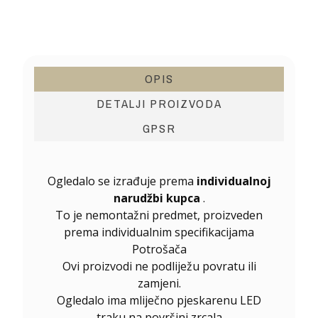
OPIS
DETALJI PROIZVODA
GPSR
Ogledalo se izrađuje prema
individualnoj
narudžbi kupca
.
To je nemontažni predmet, proizveden
prema individualnim specifikacijama
Potrošača
Ovi proizvodi ne podliježu povratu ili
zamjeni.
Ogledalo ima mliječno pjeskarenu LED
traku na površini zrcala