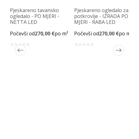
Pjeskareno tavansko
Pjeskareno ogledalo za
ogledalo - PO MJERI -
potkrovlje - IZRADA PO
NETTA LED
MJERI - RABA LED
Počevši od
270,00 €
po m²
Počevši od
270,00 €
po m²
m²