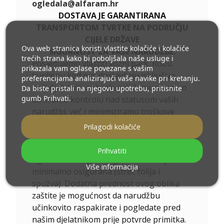
ogledala@alfaram.hr
DOSTAVA JE GARANTIRANA
TRANSPORTOM TVRTKE NA PODRUČJU
CIJELE DRŽAVE
Ova web stranica koristi vlastite kolačiće i kolačiće
SIGURNOST ZA VAŠE NARUDŽBE.
trećih strana kako bi poboljšala naše usluge i
Posjedujemo vlastiti vozni park. Robu
prikazala vam oglase povezane s vašim
kupljenu kod nas dostavljaju isključivo
preferencijama analizirajući vaše navike pri kretanju.
naši djelatnici, zahvaljujući čemu ne samo
Da biste pristali na njegovu upotrebu, pritisnite
gumb Prihvati.
da imamo kontrolu nad statusom vaših
narudžbi, već i minimiziramo troškove
dostave. Dodatno, radeći za ekologiju,
Prilagodi kolačiće
kako bi što manje zagađivali okoliš,
transport smo prilagodili prijevozu
Prihvatiti
ogledala - iz tog razloga naša roba je
Više informacija
minimalno osigurana (streč folija i
spužva). Dodatna prednost ovog oblika
zaštite je mogućnost da narudžbu
učinkovito raspakirate i pogledate pred
našim djelatnikom prije potvrde primitka.