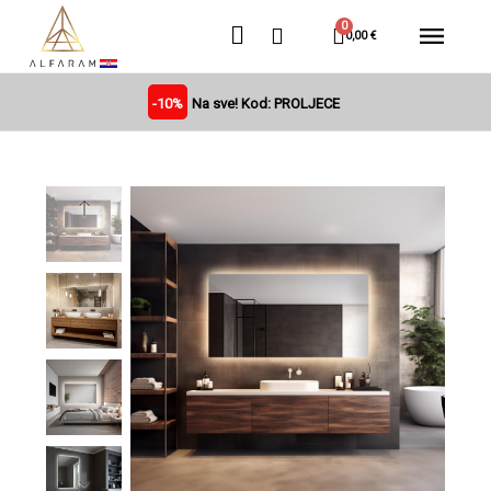
0,00 €
-10%
Na sve! Kod: PROLJECE