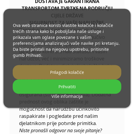
DOSTAVA JE GARANTIRANA
TRANSPORTOM TVRTKE NA PODRUČJU
CIJELE DRŽAVE
SIGURNOST ZA VAŠE NARUDŽBE.
Ova web stranica koristi vlastite kolačiće i kolačiće
Posjedujemo vlastiti vozni park. Robu
trećih strana kako bi poboljšala naše usluge i
kupljenu kod nas dostavljaju isključivo
prikazala vam oglase povezane s vašim
preferencijama analizirajući vaše navike pri kretanju.
naši djelatnici, zahvaljujući čemu ne samo
Da biste pristali na njegovu upotrebu, pritisnite
da imamo kontrolu nad statusom vaših
gumb Prihvati.
narudžbi, već i minimiziramo troškove
dostave. Dodatno, djelujući ekološki, kako
Prilagodi kolačiće
bi što manje zagađivali okoliš, transport
smo prilagodili transportnim ogledalima -
Prihvatiti
iz tog razloga naša roba je minimalno
osigurana (streč folija i spužva). Dodatna
Više informacija
prednost ovog oblika zaštite je
mogućnost da narudžbu učinkovito
raspakirate i pogledate pred našim
djelatnikom prije potvrde primitka.
Niste pronašli odgovor na svoje pitanje?