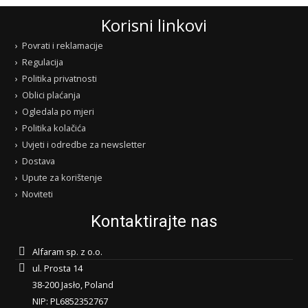
Korisni linkovi
Povrati i reklamacije
Regulacija
Politika privatnosti
Oblici plaćanja
Ogledala po mjeri
Politika kolačića
Uvjeti i odredbe za newsletter
Dostava
Upute za korištenje
Noviteti
Kontaktirajte nas
Alfaram sp. z o.o.
ul. Prosta 14
38-200 Jasło, Poland
NIP: PL6852352767