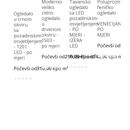
Moderno
Tavansko
Poluprozirno
veliko
ogledalo
feničko
zidno
sa LED
ogledalo
Ogledalo
K
ogledalo
pozadinskim
-
u crnom
og
u
osvjetljenjem
VENECIJANSK
okviru
za
drvenom
- PO
PO
sa
po
okviru -
MJERI -
MJERI
pozadinskim
-
1503 -
IZERA
osvjetljenjem
I
Počevši od
260,
po mjeri
LED
- 1201
P
LED - po
MJ
Počevši od
210,00 €
Počevši od
po m²
240,00 €
po m²
mjeri
D
Počevši od
310,00 €
po m²
Po