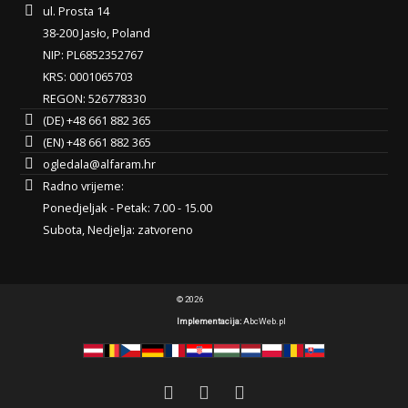
ul. Prosta 14
38-200 Jasło, Poland
NIP: PL6852352767
KRS: 0001065703
REGON: 526778330
(DE) +48 661 882 365
(EN) +48 661 882 365
ogledala@alfaram.hr
Radno vrijeme:
Ponedjeljak - Petak: 7.00 - 15.00
Subota, Nedjelja: zatvoreno
© 2026
Implementacija:
AbcWeb.pl