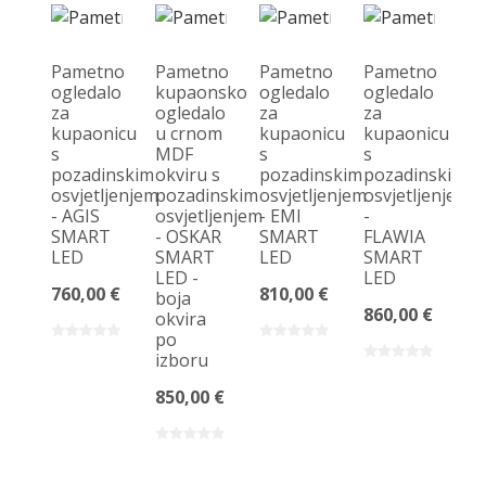
Pametno
Pametno
Pametno
Pametno
ogledalo
kupaonsko
ogledalo
ogledalo
za
ogledalo
za
za
kupaonicu
u crnom
kupaonicu
kupaonicu
s
MDF
s
s
pozadinskim
okviru s
pozadinskim
pozadinskim
osvjetljenjem
pozadinskim
osvjetljenjem
osvjetljenjem
- AGIS
osvjetljenjem
- EMI
-
SMART
- OSKAR
SMART
FLAWIA
LED
SMART
LED
SMART
LED -
LED
760,00 €
810,00 €
boja
860,00 €
okvira
po
izboru
850,00 €