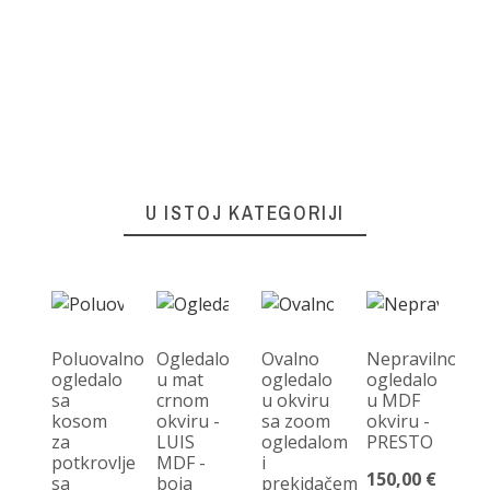
U ISTOJ KATEGORIJI
Poluovalno
Ogledalo
Ovalno
Nepravilno
ogledalo
u mat
ogledalo
ogledalo
sa
crnom
u okviru
u MDF
P
kosom
okviru -
sa zoom
okviru -
og
za
LUIS
ogledalom
PRESTO
iz
potkrovlje
MDF -
i
di
150,00 €
sa
boja
prekidačem
po