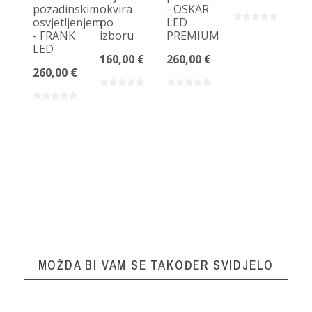
pozadinskim
okvira
- OSKAR
os
osvjetljenjem
po
LED
-
- FRANK
izboru
PREMIUM
D
LED
L
160,00 €
260,00 €
260,00 €
17
MOŽDA BI VAM SE TAKOĐER SVIDJELO