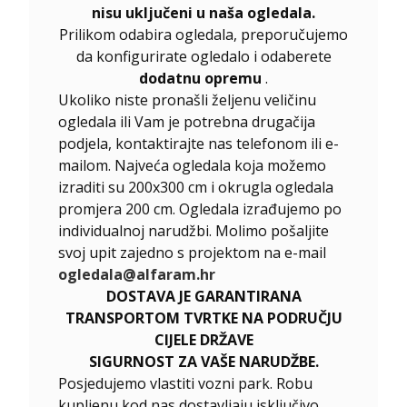
nisu uključeni u naša ogledala.
Prilikom odabira ogledala, preporučujemo
da konfigurirate ogledalo i odaberete
dodatnu opremu
.
Ukoliko niste pronašli željenu veličinu
ogledala ili Vam je potrebna drugačija
podjela, kontaktirajte nas telefonom ili e-
mailom. Najveća ogledala koja možemo
izraditi su 200x300 cm i okrugla ogledala
promjera 200 cm. Ogledala izrađujemo po
individualnoj narudžbi. Molimo pošaljite
svoj upit zajedno s projektom na e-mail
ogledala@alfaram.hr
DOSTAVA JE GARANTIRANA
TRANSPORTOM TVRTKE NA PODRUČJU
CIJELE DRŽAVE
SIGURNOST ZA VAŠE NARUDŽBE.
Posjedujemo vlastiti vozni park. Robu
kupljenu kod nas dostavljaju isključivo