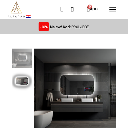
0,00 €
-10%
Na sve! Kod: PROLJECE