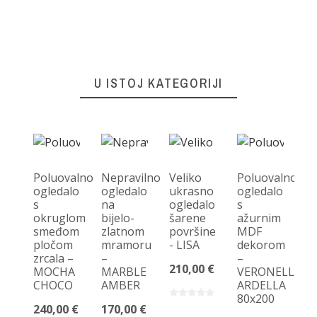
U ISTOJ KATEGORIJI
Poluovalno
Nepravilno
Veliko
Poluovalno
ogledalo
ogledalo
ukrasno
ogledalo
s
na
ogledalo
s
O
okruglom
bijelo-
šarene
ažurnim
og
smeđom
zlatnom
površine
MDF
s
pločom
mramoru
- LISA
dekorom
os
zrcala –
–
–
-
210,00 €
MOCHA
MARBLE
VERONELLE
LE
CHOCO
AMBER
ARDELLA
18
80x200
240,00 €
170,00 €