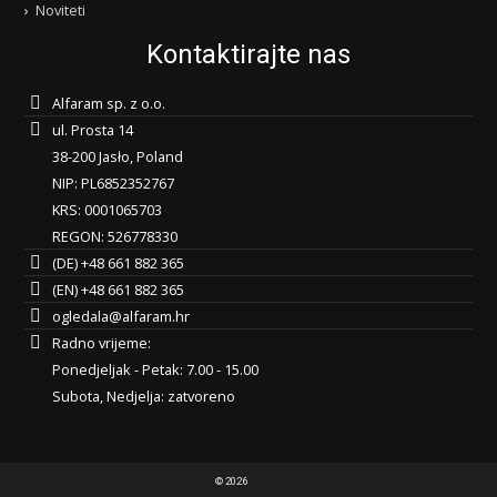
Noviteti
Kontaktirajte nas
Alfaram sp. z o.o.
ul. Prosta 14
38-200 Jasło, Poland
NIP: PL6852352767
KRS: 0001065703
REGON: 526778330
(DE) +48 661 882 365
(EN) +48 661 882 365
ogledala@alfaram.hr
Radno vrijeme:
Ponedjeljak - Petak: 7.00 - 15.00
Subota, Nedjelja: zatvoreno
© 2026