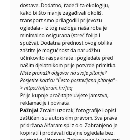
dostave. Dodatno, radeći za ekologiju,
kako bi što manje zagađivali okoliš,
transport smo prilagodili prijevozu
ogledala - iz tog razloga naša roba je
minimalno osigurana (streč folija i
spužva). Dodatna prednost ovog oblika
zaštite je mogućnost da narudžbu
učinkovito raspakirate i pogledate pred
našim djelatnikom prije potvrde primitka.
Niste pronašli odgovor na svoje pitanje?
Posjetite karticu "Često postavljana pitanja" -
>
https://alfaram.hr/faq
Prije kupnje pročitajte uvjete jamstva,
reklamacije i povrata.
Pažnja!
Zrcalni uzorak, fotografije i opisi
zaštićeni su autorskim pravom. Sva prava
pridržana Alfaram sp. z o.o. Zabranjeno je
kopirati i prodavati dizajne ogledala bez