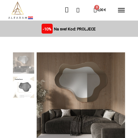
0,00 €
-10%
Na sve! Kod: PROLJECE