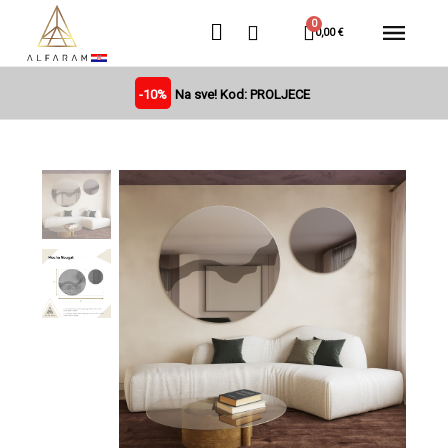
0,00 €
-10%
Na sve! Kod: PROLJECE