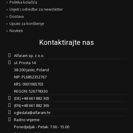
Politika kolačića
Uvjeti i odredbe za newsletter
Dostava
Upute za korištenje
Noviteti
Kontaktirajte nas
Alfaram sp. z o.o.
ul. Prosta 14
38-200 Jasło, Poland
NIP: PL6852352767
KRS: 0001065703
REGON: 526778330
(DE) +48 661 882 365
(EN) +48 661 882 365
ogledala@alfaram.hr
Radno vrijeme:
Ponedjeljak - Petak: 7.00 - 15.00