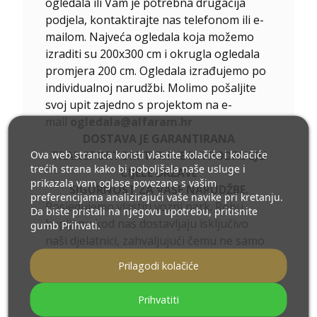
ogledala ili Vam je potrebna drugačija
podjela, kontaktirajte nas telefonom ili e-
mailom. Najveća ogledala koja možemo
izraditi su 200x300 cm i okrugla ogledala
promjera 200 cm. Ogledala izrađujemo po
individualnoj narudžbi. Molimo pošaljite
svoj upit zajedno s projektom na e-
mail
ogledala@alfaram.hr
DOSTAVA JE GARANTIRANA
Ova web stranica koristi vlastite kolačiće i kolačiće
TRANSPORTOM TVRTKE NA PODRUČJU
trećih strana kako bi poboljšala naše usluge i
CIJELE DRŽAVE
prikazala vam oglase povezane s vašim
SIGURNOST ZA VAŠE NARUDŽBE.
preferencijama analizirajući vaše navike pri kretanju.
Posjedujemo vlastiti vozni park. Robu
Da biste pristali na njegovu upotrebu, pritisnite
kupljenu kod nas dostavljaju isključivo
gumb Prihvati.
naši djelatnici, zahvaljujući čemu ne samo
da imamo kontrolu nad statusom vaših
Prilagodi kolačiće
narudžbi, već i minimiziramo troškove
dostave. Dodatno, radeći za ekologiju,
Prihvatiti
kako bi što manje zagađivali okoliš,