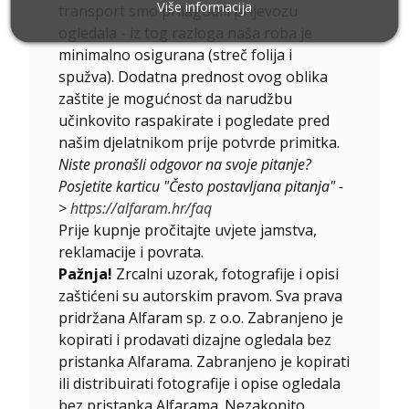
Više informacija
transport smo prilagodili prijevozu
ogledala - iz tog razloga naša roba je
minimalno osigurana (streč folija i
spužva). Dodatna prednost ovog oblika
zaštite je mogućnost da narudžbu
učinkovito raspakirate i pogledate pred
našim djelatnikom prije potvrde primitka.
Niste pronašli odgovor na svoje pitanje?
Posjetite karticu "Često postavljana pitanja" -
>
https://alfaram.hr/faq
Prije kupnje pročitajte uvjete jamstva,
reklamacije i povrata.
Pažnja!
Zrcalni uzorak, fotografije i opisi
zaštićeni su autorskim pravom. Sva prava
pridržana Alfaram sp. z o.o. Zabranjeno je
kopirati i prodavati dizajne ogledala bez
pristanka Alfarama. Zabranjeno je kopirati
ili distribuirati fotografije i opise ogledala
bez pristanka Alfarama. Nezakonito