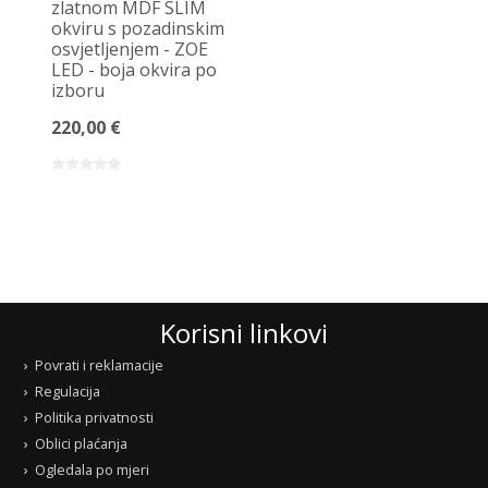
zlatnom MDF SLIM
okviru s pozadinskim
osvjetljenjem - ZOE
LED - boja okvira po
izboru
220,00 €
Korisni linkovi
Povrati i reklamacije
Regulacija
Politika privatnosti
Oblici plaćanja
Ogledala po mjeri