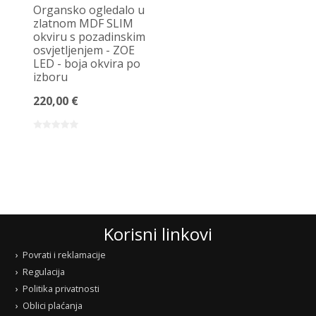
Organsko ogledalo u
zlatnom MDF SLIM
okviru s pozadinskim
osvjetljenjem - ZOE
LED - boja okvira po
izboru
220,00 €
Korisni linkovi
Povrati i reklamacije
Regulacija
Politika privatnosti
Oblici plaćanja