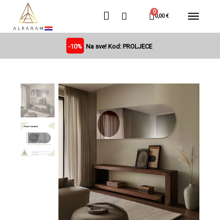
0,00 €
-10%
Na sve! Kod: PROLJECE