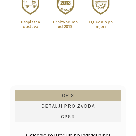
Besplatna
Proizvodimo
Ogledalo po
dostava
od 2013.
mjeri
OPIS
DETALJI PROIZVODA
GPSR
Ogledalo se izrađuje po individualnoj