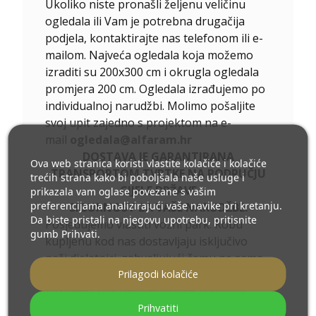
Ukoliko niste pronašli željenu veličinu
ogledala ili Vam je potrebna drugačija
podjela, kontaktirajte nas telefonom ili e-
mailom. Najveća ogledala koja možemo
izraditi su 200x300 cm i okrugla ogledala
promjera 200 cm. Ogledala izrađujemo po
individualnoj narudžbi. Molimo pošaljite
svoj upit zajedno s projektom na e-
mail
ogledala@alfaram.hr
DOSTAVA JE GARANTIRANA
Ova web stranica koristi vlastite kolačiće i kolačiće
TRANSPORTOM TVRTKE NA PODRUČJU
trećih strana kako bi poboljšala naše usluge i
CIJELE DRŽAVE
prikazala vam oglase povezane s vašim
preferencijama analizirajući vaše navike pri kretanju.
SIGURNOST ZA VAŠE NARUDŽBE.
Da biste pristali na njegovu upotrebu, pritisnite
Posjedujemo vlastiti vozni park. Robu
gumb Prihvati.
kupljenu kod nas dostavljaju isključivo
naši djelatnici, zahvaljujući čemu ne samo
Prilagodi kolačiće
da imamo kontrolu nad statusom vaših
narudžbi, već i minimiziramo troškove
Prihvatiti
dostave. Dodatno, radeći za ekologiju,