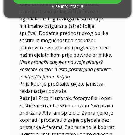
kako bi što manje zagađivali okoliš,
Više informacija
transport smo prilagodili prijevozu
ogledala - iz tog razloga naša roba je
minimalno osigurana (streč folija i
spužva). Dodatna prednost ovog oblika
zaštite je mogućnost da narudžbu
učinkovito raspakirate i pogledate pred
našim djelatnikom prije potvrde primitka.
Niste pronašli odgovor na svoje pitanje?
Posjetite karticu "Često postavljana pitanja" -
>
https://alfaram.hr/faq
Prije kupnje pročitajte uvjete jamstva,
reklamacije i povrata.
Pažnja!
Zrcalni uzorak, fotografije i opisi
zaštićeni su autorskim pravom. Sva prava
pridržana Alfaram sp. z o.o. Zabranjeno je
kopirati i prodavati dizajne ogledala bez
pristanka Alfarama. Zabranjeno je kopirati
ili distribuirati fotografije i opise ogledala