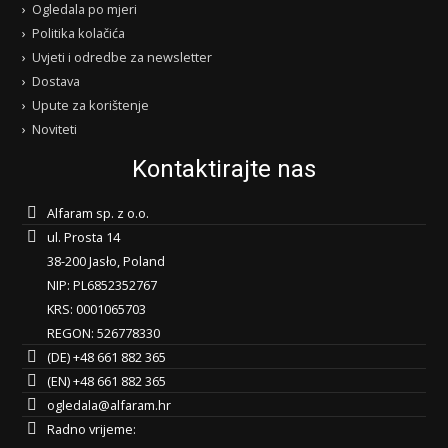
Ogledala po mjeri
Politika kolačića
Uvjeti i odredbe za newsletter
Dostava
Upute za korištenje
Noviteti
Kontaktirajte nas
Alfaram sp. z o.o.
ul. Prosta 14
38-200 Jasło, Poland
NIP: PL6852352767
KRS: 0001065703
REGON: 526778330
(DE) +48 661 882 365
(EN) +48 661 882 365
ogledala@alfaram.hr
Radno vrijeme: