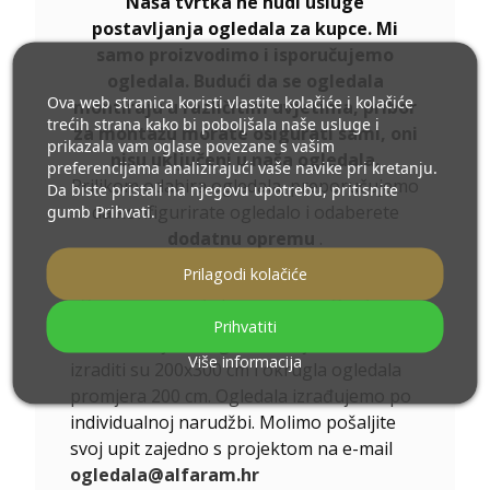
Naša tvrtka ne nudi usluge
postavljanja ogledala za kupce. Mi
samo proizvodimo i isporučujemo
ogledala. Budući da se ogledala
Ova web stranica koristi vlastite kolačiće i kolačiće
montiraju u različitim uvjetima, pribor
trećih strana kako bi poboljšala naše usluge i
za montažu morate osigurati sami, oni
prikazala vam oglase povezane s vašim
nisu uključeni u naša ogledala.
preferencijama analizirajući vaše navike pri kretanju.
Prilikom odabira ogledala, preporučujemo
Da biste pristali na njegovu upotrebu, pritisnite
gumb Prihvati.
da konfigurirate ogledalo i odaberete
dodatnu opremu
.
Ukoliko niste pronašli željenu veličinu
Prilagodi kolačiće
ogledala ili Vam je potrebna drugačija
podjela, kontaktirajte nas telefonom ili e-
Prihvatiti
mailom. Najveća ogledala koja možemo
Više informacija
izraditi su 200x300 cm i okrugla ogledala
promjera 200 cm. Ogledala izrađujemo po
individualnoj narudžbi. Molimo pošaljite
svoj upit zajedno s projektom na e-mail
ogledala@alfaram.hr