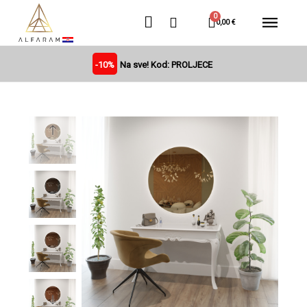
0,00 €
-10%
Na sve! Kod: PROLJECE