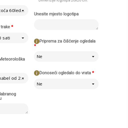
Dimenzije logotipa 20x20 cm.
Normalno - Gustoća 60led/m
Unesite mjesto logotipa
 trake
*
 sati
Priprema za čišćenje ogledala
*
Ne
/ Meteorološka
Donoseći ogledalo do vrata
*
Ne - izravno na kabel od 230V
Ne
odabranog
u