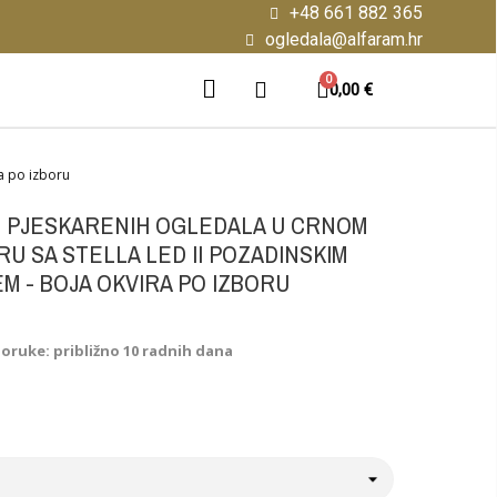
+48 661 882 365
ogledala@alfaram.hr
0,00 €
ra po izboru
H PJESKARENIH OGLEDALA U CRNOM
RU SA STELLA LED II POZADINSKIM
M - BOJA OKVIRA PO IZBORU
poruke: približno 10 radnih dana