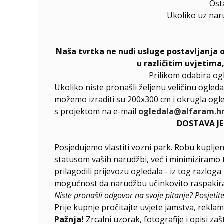
Ost
Ukoliko uz nar
Naša tvrtka ne nudi usluge postavljanja 
u različitim uvjetima
Prilikom odabira og
Ukoliko niste pronašli željenu veličinu ogleda
možemo izraditi su 200x300 cm i okrugla ogle
s projektom na e-mail
ogledala@alfaram.h
DOSTAVA J
Posjedujemo vlastiti vozni park. Robu kupljen
statusom vaših narudžbi, već i minimiziramo 
prilagodili prijevozu ogledala - iz tog razlog
mogućnost da narudžbu učinkovito raspakirat
Niste pronašli odgovor na svoje pitanje? Posjetit
Prije kupnje pročitajte uvjete jamstva, reklama
Pažnja!
Zrcalni uzorak, fotografije i opisi za