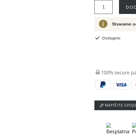
DOD
Stvaramo o
Dostupno
100% secure p
NAPIŠITE SVOJ