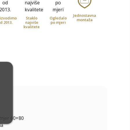
Jednostavna
izvodimo
Staklo
Ogledalo
montaža
d 2013.
najviše
po mjeri
kvalitete
mjer 60+80
la