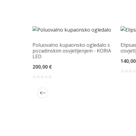
Poluovalno kupaonsko ogledalo s
Elipsa
pozadinskim osvjetljenjem - KORIA
osvjet
LED
140,00
200,00 €
lnom
inskim
 GLASORI