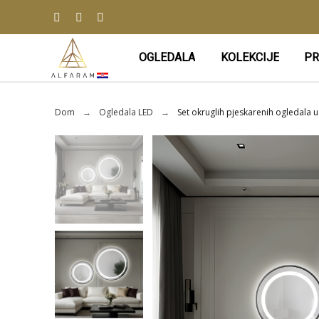
OGLEDALA
KOLEKCIJE
PR
Dom
Ogledala LED
Set okruglih pjeskarenih ogledala 