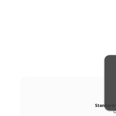
Standardn
O