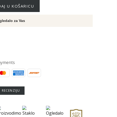
AJ U KOŠARICU
gledalo za Vas
ayments
U RECENZIJU