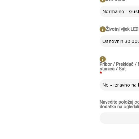
Životni vijek LED
Osnovnih 30.000
Pribor / Prekidač 
stanica / Sat
*
Navedite položaj 
dodatka na ogledal