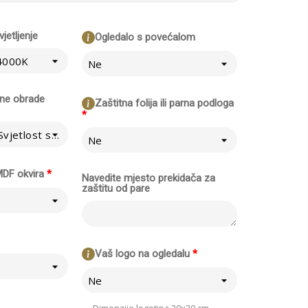
jetljenje
Ogledalo s povećalom
 4000K
Ne
šne obrade
Zaštitna folija ili parna podloga
*
LED standard - Svjetlost se širi na zid iza ogledala
Ne
MDF okvira
*
Navedite mjesto prekidača za
zaštitu od pare
Vaš logo na ogledalu
*
Ne