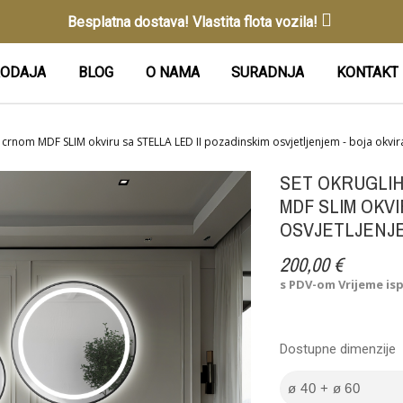
Besplatna dostava! Vlastita flota vozila!
ODAJA
BLOG
O NAMA
SURADNJA
KONTAKT
u crnom MDF SLIM okviru sa STELLA LED II pozadinskim osvjetljenjem - boja okvi
SET OKRUGLI
MDF SLIM OKVI
OSVJETLJENJE
200,00 €
s PDV-om
Vrijeme is
Dostupne dimenzije