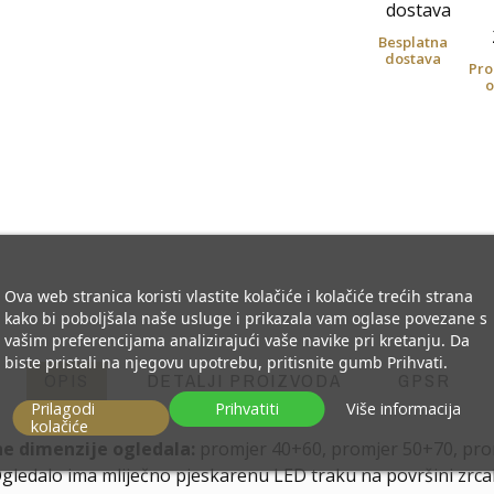
Besplatna
dostava
Pro
o
Ova web stranica koristi vlastite kolačiće i kolačiće trećih strana
kako bi poboljšala naše usluge i prikazala vam oglase povezane s
vašim preferencijama analizirajući vaše navike pri kretanju. Da
biste pristali na njegovu upotrebu, pritisnite gumb Prihvati.
OPIS
DETALJI PROIZVODA
GPSR
Prilagodi
Prihvatiti
Više informacija
kolačiće
e dimenzije ogledala:
promjer 40+60, promjer 50+70, pro
gledalo ima mliječno pjeskarenu LED traku na površini zrca