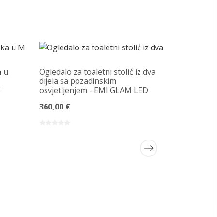
a u
Ogledalo za toaletni stolić iz dva
dijela sa pozadinskim
D
osvjetljenjem - EMI GLAM LED
360,00 €
Set od dv
oblika sa
osvjetlje