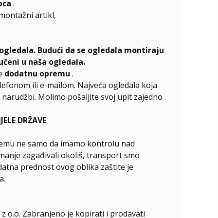
pca
.
emontažni artikl,
ogledala. Budući da se ogledala montiraju
učeni u naša ogledala.
te
dodatnu opremu
.
elefonom ili e-mailom. Najveća ogledala koja
narudžbi. Molimo pošaljite svoj upit zajedno
ELE DRŽAVE
ći čemu ne samo da imamo kontrolu nad
manje zagađivali okoliš, transport smo
odatna prednost ovog oblika zaštite je
a.
z o.o. Zabranjeno je kopirati i prodavati