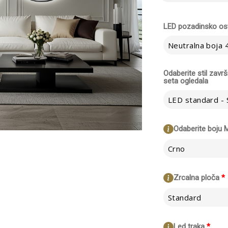
LED pozadinsko osv
Neutralna boja
Odaberite stil zavr
seta ogledala
Odaberite boju 
Crno
Zrcalna ploča
*
Standard
Led traka
*