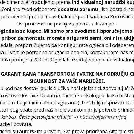
ale dimenzije izrađujemo prema
individualnoj narudžbi ku
učeni proizvod odaberete
dodatnu opremu
, isti postaje n
proizvedeni prema individualnim specifikacijama Potrošača
Ovi proizvodi ne podliježu povratu ili zamjeni.
ogledala za kupce. Mi samo proizvodimo i isporučujemo 
, pribor za montažu morate osigurati sami, oni nisu uklj
ledala, preporučujemo da konfigurirate ogledalo i odabere
la ili Vam je potrebna drugačija podjela, kontaktirajte nas t
dala promjera 200 cm. Ogledala izrađujemo po individualnoj 
r
E GARANTIRANA TRANSPORTOM TVRTKE NA PODRUČJU CIJ
SIGURNOST ZA VAŠE NARUDŽBE.
u kod nas dostavljaju isključivo naši djelatnici, zahvaljuju
troškove dostave. Dodatno, radeći za ekologiju, kako bi što 
a naša roba je minimalno osigurana (streč folija i spužva). D
e i pogledate pred našim djelatnikom prije potvrde primitk
e karticu "Često postavljana pitanja" ->
https://alfaram.hr/faq
cije i povrata.
štićeni su autorskim pravom. Sva prava pridržana Alfaram sp. 