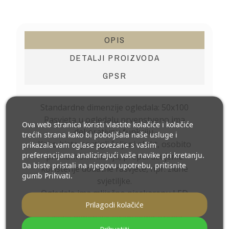
OPIS
DETALJI PROIZVODA
GPSR
Standardne dimenzije ogledala: 50x100
Rasvjeta u ogledalu prvenstveno ima
Ova web stranica koristi vlastite kolačiće i kolačiće
dekorativnu funkciju.
trećih strana kako bi poboljšala naše usluge i
Kako biste postigli željeni efekt, osobito
prikazala vam oglase povezane s vašim
preferencijama analizirajući vaše navike pri kretanju.
prilikom šminkanja, preporučujemo
Da biste pristali na njegovu upotrebu, pritisnite
korištenje dodatne rasvjete, npr. zidne
gumb Prihvati.
svjetiljke.
Ogledalo ima mliječno pjeskarenu LED
Prilagodi kolačiće
traku na površini zrcala
Ostale dimenzije izrađujemo prema
Prihvatiti