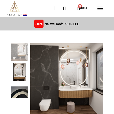
0,00 €
-10%
Na sve! Kod: PROLJECE