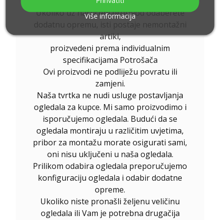
individualnoj narudžbi kupca.
Ukoliko uz naručeni proizvod odaberete
Više informacija
dodatnu opremu, isti postaje nemontažni
artikl,
proizvedeni prema individualnim
specifikacijama Potrošača
Ovi proizvodi ne podliježu povratu ili
zamjeni.
Naša tvrtka ne nudi usluge postavljanja
ogledala za kupce. Mi samo proizvodimo i
isporučujemo ogledala. Budući da se
ogledala montiraju u različitim uvjetima,
pribor za montažu morate osigurati sami,
oni nisu uključeni u naša ogledala.
Prilikom odabira ogledala preporučujemo
konfiguraciju ogledala i odabir dodatne
opreme.
Ukoliko niste pronašli željenu veličinu
ogledala ili Vam je potrebna drugačija