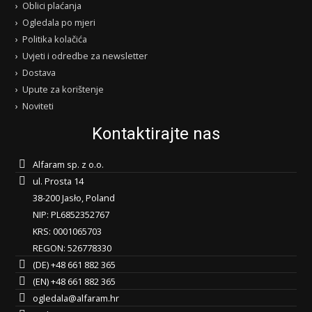
Oblici plaćanja
Ogledala po mjeri
Politika kolačića
Uvjeti i odredbe za newsletter
Dostava
Upute za korištenje
Noviteti
Kontaktirajte nas
Alfaram sp. z o.o.
ul. Prosta 14
38-200 Jasło, Poland
NIP: PL6852352767
KRS: 0001065703
REGON: 526778330
(DE) +48 661 882 365
(EN) +48 661 882 365
ogledala@alfaram.hr