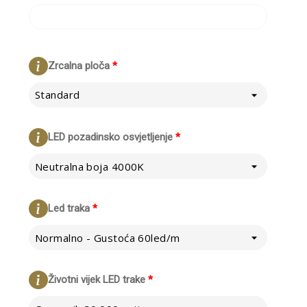
Zrcalna ploča
*
Standard
LED pozadinsko osvjetljenje
*
Neutralna boja 4000K
Led traka
*
Normalno - Gustoća 60led/m
Životni vijek LED trake
*