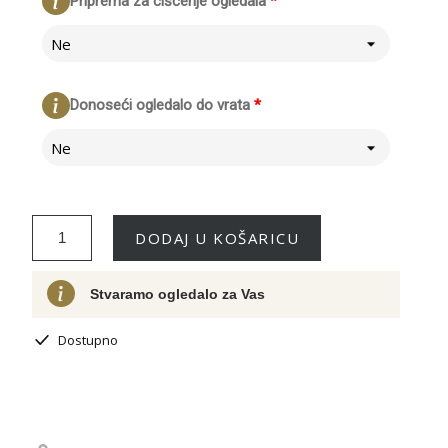
Priprema za čišćenje ogledala
*
Ne
Donoseći ogledalo do vrata
*
Ne
DODAJ U KOŠARICU
Stvaramo ogledalo za Vas
Dostupno